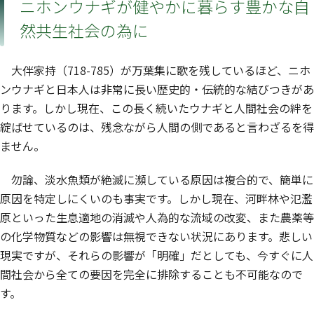
ニホンウナギが健やかに暮らす豊かな自
然共生社会の為に
大伴家持（718-785）が万葉集に歌を残しているほど、ニホ
ンウナギと日本人は非常に長い歴史的・伝統的な結びつきがあ
ります。しかし現在、この長く続いたウナギと人間社会の絆を
綻ばせているのは、残念ながら人間の側であると言わざるを得
ません。
勿論、淡水魚類が絶滅に瀕している原因は複合的で、簡単に
原因を特定しにくいのも事実です。しかし現在、河畔林や氾濫
原といった生息適地の消滅や人為的な流域の改変、また農薬等
の化学物質などの影響は無視できない状況にあります。悲しい
現実ですが、それらの影響が「明確」だとしても、今すぐに人
間社会から全ての要因を完全に排除することも不可能なので
す。