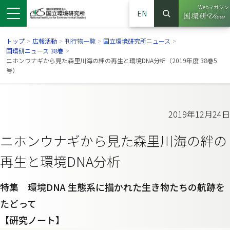
Webマガジン
EN
検索
（別ウイン
サイト内検索
トップ
>
広報活動
>
刊行物一覧
>
国立環境研究所ニュース
>
国環研ニュース 38巻
>
ニホンウナギから見た森里川海の絆の再生と環境DNA分析（2019年度 38巻5
号）
2019年12月24日
ニホンウナギから見た森里川海の絆の
再生と環境DNA分析
ンドウで開きます）
ウインドウで開きます）
別ウインドウで開きます）
特集 環境DNA 生態系に描かれた生き物たちの航跡を
たどって
【研究ノート】