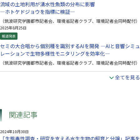
流域の土地利用が湧水性魚類の分布に影響
—ホトケドジョウを指標に検証—
（筑波研究学園都市記者会、環境省記者クラブ、環境記者会同時配付）
2025年8月25日
報道発表
セミの大合唱から個別種を識別するAIを開発 —AIと音響シミュ
レーションで生物多様性モニタリングを効率化—
（筑波研究学園都市記者会、環境省記者クラブ、環境記者会同時配付）
全てを見る
関連記事
2024年10月30日
「生態毒性調査・研究を支える水生生物の飼育と分譲」記事を