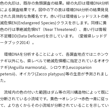
色の丸印は、既存の魚類調査の結果。緑の丸印は環境DNA分析
による調査結果です。図中の下の表は環境DNA分析の結果発見
された具体的な魚種名です。赤い行は環境省レッドリストの絶
滅危惧EN(Endangered Species)クラスを示します。同様に黄
色の行は準絶滅危惧NT（Near Threatened）、青い行は情報
不足種DD(Data Deficient)を示しています。（愛媛県レッドデ
ータブック2014）。
環境DNAを分析することによって、各調査地点ではニホンウ
ナギ以外にも、県レベルで絶滅危惧種に指定されているオオウ
ナギ(
Anguilla marmorata
)、シロウオ(
Leucopsarion
petersii
)、オイカワ(
Zacco platypus
)等の生息が予測されまし
た。
流域内の色の付いた範囲はダム等の河川構造物によって既に
分断されている小流域です。黄色→オレンジ→赤色→青に従っ
て、より古くからその小流域が分断されていることを示してい