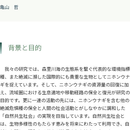
亀山 哲
背景と目的
我々の研究では、森里川海の生態系を繋ぐ代表的な環境指標
種、また絶滅に瀕した国際的にも貴重な生物としてニホンウナ
ギを捉えています。そして、ニホンウナギの資源量の回復に加
え、流域圏における生息適地や移動経路の保全と復元が研究の
目的です。更に一連の活動の先には、ニホンウナギを含む他の
絶滅危惧種の保全と人間の社会活動とがしなやかに調和した
「自然共生社会」の実現を目指しています。自然共生社会と
は、生物多様性のもたらす恵みを将来にわたって利用でき、自