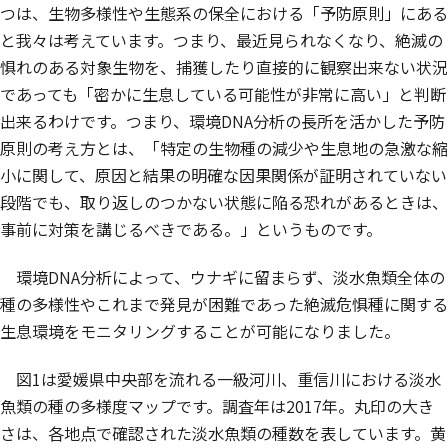
つは、生物多様性や生態系の保全における「予防原則」にある
と我々は考えています。つまり、最近見られなくなり、絶滅の
惧れのある対象生物を、捕獲したり直接的に観察出来ない状況
であっても「密かに生息している可能性が非常に高い」と判断
出来るわけです。つまり、環境DNA分析の長所を活かした予防
原則の考え方とは、「特定の生物種の減少や生息地の急激な縮
小に関して、原因と結果の明確な因果関係が証明されていない
段階でも、取り返しのつかない状態に陥る恐れがあるときは、
事前に対策を講じるべきである。」というものです。
環境DNA分析によって、ウナギに留まらず、淡水魚類全体の
種の多様性やこれまで発見が困難であった絶滅危惧種に関する
生息環境をモニタリングすることが可能になりました。
図1は愛媛県中央部を流れる一級河川、重信川における淡水
魚類の種の多様度マップです。調査年は2017年。丸印の大き
さは、各地点で確認された淡水魚類の種数を表しています。黄