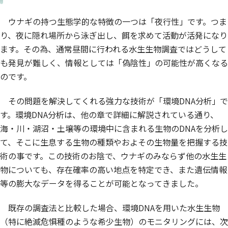
ウナギの持つ生態学的な特徴の一つは「夜行性」です。つま
り、夜に隠れ場所から泳ぎ出し、餌を求めて活動が活発になり
ます。その為、通常昼間に行われる水生生物調査ではどうして
も発見が難しく、情報としては「偽陰性」の可能性が高くなる
のです。
その問題を解決してくれる強力な技術が「環境DNA分析」で
す。環境DNA分析は、他の章で詳細に解説されている通り、
海・川・湖沼・土壌等の環境中に含まれる生物のDNAを分析し
て、そこに生息する生物の種類やおよその生物量を把握する技
術の事です。この技術のお陰で、ウナギのみならず他の水生生
物についても、存在確率の高い地点を特定でき、また遺伝情報
等の膨大なデータを得ることが可能となってきました。
既存の調査法と比較した場合、環境DNAを用いた水生生物
（特に絶滅危惧種のような希少生物）のモニタリングには、次