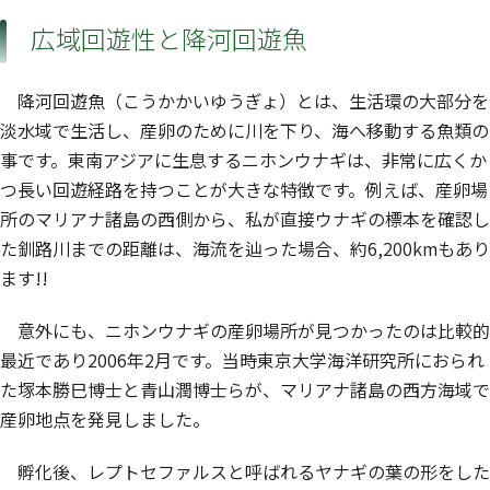
広域回遊性と降河回遊魚
降河回遊魚（こうかかいゆうぎょ）とは、生活環の大部分を
淡水域で生活し、産卵のために川を下り、海へ移動する魚類の
事です。東南アジアに生息するニホンウナギは、非常に広くか
つ長い回遊経路を持つことが大きな特徴です。例えば、産卵場
所のマリアナ諸島の西側から、私が直接ウナギの標本を確認し
た釧路川までの距離は、海流を辿った場合、約6,200kmもあり
ます!!
意外にも、ニホンウナギの産卵場所が見つかったのは比較的
最近であり2006年2月です。当時東京大学海洋研究所におられ
た塚本勝巳博士と青山潤博士らが、マリアナ諸島の西方海域で
産卵地点を発見しました。
孵化後、レプトセファルスと呼ばれるヤナギの葉の形をした