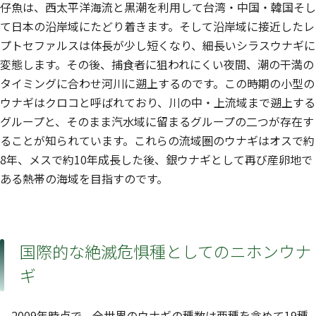
仔魚は、西太平洋海流と黒潮を利用して台湾・中国・韓国そし
て日本の沿岸域にたどり着きます。そして沿岸域に接近したレ
プトセファルスは体長が少し短くなり、細長いシラスウナギに
変態します。その後、捕食者に狙われにくい夜間、潮の干満の
タイミングに合わせ河川に遡上するのです。この時期の小型の
ウナギはクロコと呼ばれており、川の中・上流域まで遡上する
グループと、そのまま汽水域に留まるグループの二つが存在す
ることが知られています。これらの流域圏のウナギはオスで約
8年、メスで約10年成長した後、銀ウナギとして再び産卵地で
ある熱帯の海域を目指すのです。
国際的な絶滅危惧種としてのニホンウナ
ギ
2009年時点で、全世界のウナギの種数は亜種を含めて19種