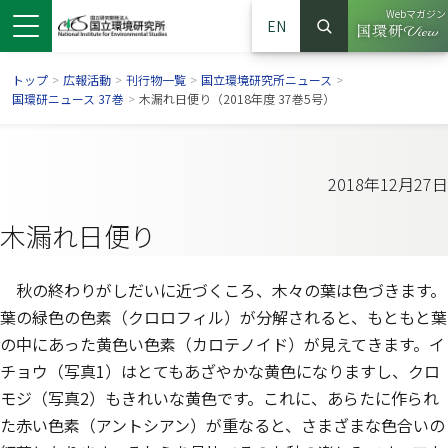
Webマガジン
EN
検索
（別ウイン
サイト内検索
トップ
>
広報活動
>
刊行物一覧
>
国立環境研究所ニュース
>
国環研ニュース 37巻
>
木漏れ日便り（2018年度 37巻5号）
2018年12月27日
木漏れ日便り
秋の終わりがしだいに近づくころ、木々の葉は色づきます。
葉の緑色の色素（クロロフィル）が分解されると、もともと葉
の中にあった黄色い色素（カロテノイド）が見えてきます。イ
ンドウで開きます）
ウインドウで開きます）
別ウインドウで開きます）
チョウ（写真1）はとてもあざやかな黄色になりますし、クロ
モジ（写真2）もきれいな黄色です。これに、あらたに作られ
た赤い色素（アントシアン）が重なると、さまざまな色合いの