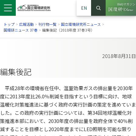
Webマガジン
EN
検索
（別ウイン
サイト内検索
トップ
>
広報活動
>
刊行物一覧
>
国立環境研究所ニュース
>
国環研ニュース 37巻
>
編集後記（2018年度 37巻3号）
2018年8月31日
編集後記
平成28年の環境省在任中、温室効果ガスの排出量を2030年
度に2013年度比26.0％削減を目指すという目標に向け、地球
温暖化対策推進法に基づく政府の実行計画の策定を進めていま
ンドウで開きます）
ウインドウで開きます）
別ウインドウで開きます）
した。この政府の実行計画については、第34回地球温暖化対
策推進本部において、2030年度の排出量を政府全体で40％削
減することを目標とし2020年度までにLED照明を可能な限り