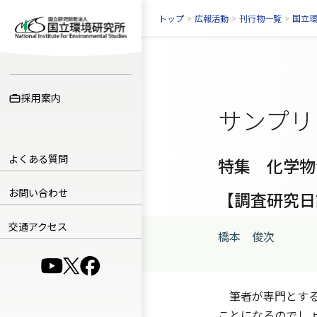
トップ
>
広報活動
>
刊行物一覧
>
国立
採用案内
サンプリ
よくある質問
特集 化学物
お問い合わせ
【調査研究日
交通アクセス
橋本 俊次
（別ウインドウで開きます）
（別ウインドウで開きます）
（別ウインドウで開きます）
筆者が専門とする
ことになるのでし