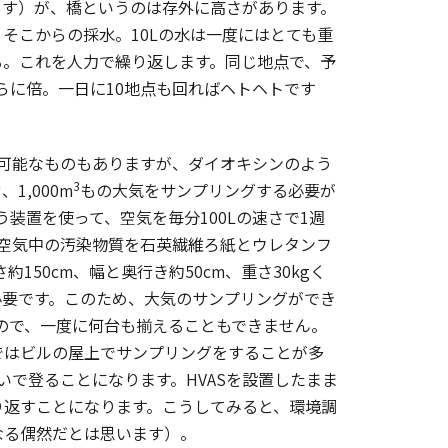
ます）が、橋というのは存外に高さがあります。
、そこからの採水。10Lの水は一度にはとても重
る。これを人力で繰り返します。同じ地点で、予
らに倍。一日に10地点も回ればヘトヘトです
可能なものもありますが、ダイオキシンのよう
3
,000m
もの大気をサンプリングする必要が
装置を使って、空気を毎分100Lの速さで1週
空気中の汚染物質を石英繊維ろ紙とウレタンフ
50cm、幅と奥行き約50cm、重さ30kgく
必要です。このため、大気のサンプリングができ
いので、一度に何台も揃えることもできません。
ではビルの屋上でサンプリングをすることが多
いで登ることになります。HVASを設置したまま
り返すことになります。こうしてみると、環境調
なる偶然だとは思います）。