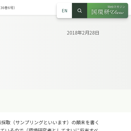
Webマガジン
36巻6号）
EN
検索
（別ウインドウで
サイト内検索
2018年2月28日
採取（サンプリングといいます）の顛末を書く
っているので（環境研究者として大いに反省すべ