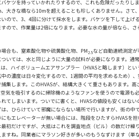
にバケツを持っていかれたりするので、これも危険だったりし
m、大きな橋なら10mを超えることも珍しくありません。さて
ないので、3、4回に分けて採水をします。バケツを下して上げ
ますので、作業量は2倍になります。必要な水の量が倍なら、さ
場合も、窒素酸化物や硫黄酸化物、PM
など自動連続測定が
2.5
ついては、水と同じように大量の試料が必要になります。通常、1
は、ハイボリュームエアサンプラー（HVASと略します）という
気中の濃度は日々変化するので、1週間の平均を求めるため）、
捕集します。このHVASが、結構大きくて重さもあります。高さ約1
。空気を吸引するのに掃除機のようなファンを使うので電源も
れてしまいます。ついでに書くと、HVASの値段も安くはな
グは、ひらけていて邪魔にならない場所で行いますが、街の中
にもエレベーターが無い場合には、階段をひたすらHVASを担
は最初だけですが、大抵はこれを調査地点（ビル）の数だけ繰
えますね。同業者にマラソン好きが多いのもうなずけます（単