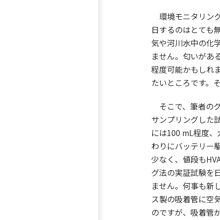
環境モニタリング
日するのはとても
気や河川水中の化
ません。匂いがあ
程度可能かもしれ
たいところです。
そこで、筆者のグ
サンプリングした試
には100 mL程度
わりにバッテリー
少なく、値段もHV
グ法の実証試験を
ません。何事も新
ス製の吸着管に空
のですが、吸着管