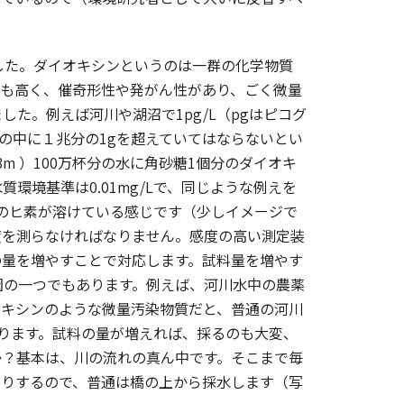
した。ダイオキシンというのは一群の化学物質
が最も高く、催奇形性や発がん性があり、ごく微量
た。例えば河川や湖沼で1pg/L（pgはピコグ
の中に１兆分の1gを超えていてはならないとい
m ）100万杯分の水に角砂糖1個分のダイオキ
境基準は0.01mg/Lで、同じような例えを
1個分のヒ素が溶けている感じです（少しイメージで
度を測らなければなりません。感度の高い測定装
の量を増やすことで対応します。試料量を増やす
因の一つでもあります。例えば、河川水中の農薬
オキシンのような微量汚染物質だと、普通の河川
要になります。試料の量が増えれば、採るのも大変、
か？基本は、川の流れの真ん中です。そこまで毎
たりするので、普通は橋の上から採水します（写