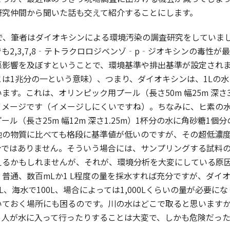
研究仲間から聞いた話も交えて紹介することにします。
で、筆者はダイオキシンによる環境汚染の調査研究をしていま
も2,3,7,8‐テトラクロロジベンゾ‐p‐ジオキシンの毒性
影響を及ぼすということで、環境基準や排出基準が設定されまし
は1兆分の一という意味）、つまり、ダイオキシンは、1Lの水
ます。これは、オリンピック用プール（長さ50m 幅25m 深さ3
メージです（イメージしにくいですね）。ちなみに、ヒ素の水質環
ール（長さ25m 幅12m 深さ1.25m）1杯分の水に角砂糖
他の物質に比べても格段に基準値が低いのですが、その超低濃
分ではありません。そういう場合には、サンプリングする試料
えるかもしれませんが、それが、環境分析を大変にしている原
普通、数百mLか1 L程度の量を採水すれば充分ですが、ダイ
50L、海水で100L、場合によっては1,000Lくらいの量が必
いておく場所にも困るのです。川の水はどこで取ると思います
、人が水に入って行ったりすることは大変で、しかも危険だっ