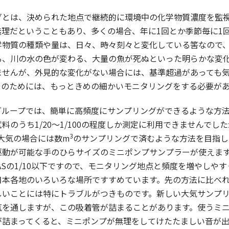
とは、決められた地点で継続的に環境中の化学物質濃度を監視
無理だということもあり、多くの場合、年に1回とか季節毎に1
学物質の種類や量は、日々、時々刻々と変化している筈なので
る、川の水の色が変わる、大量の魚が死ぬといった明らかな変
ませんが、外見的な変化がない場合には、基準超過があっても
そのためには、もっときめの細かいモニタリングをする必要が
ループでは、簡単に高頻度にサンプリングができるような方法
料のうち1/20～1/100の程度しか測定に利用できませんで
3
、大気の場合には数m
のサンプリングで済むような方法を目指し
駆動が可能な手のひらサイズのミニポンプサンプラーが使えます
ASの1/10以下ですので、モニタリング地点と頻度を増やしや
日本各地のいろいろな場所ですすめています。先の方法に比べ
しいことには特にトラブルがつきものです。新しい大気サンプ
気を通しますが、この吸着管が詰まることがあります。使うミ
が詰まってくると、ミニポンプが無理をしてけたたましい音が