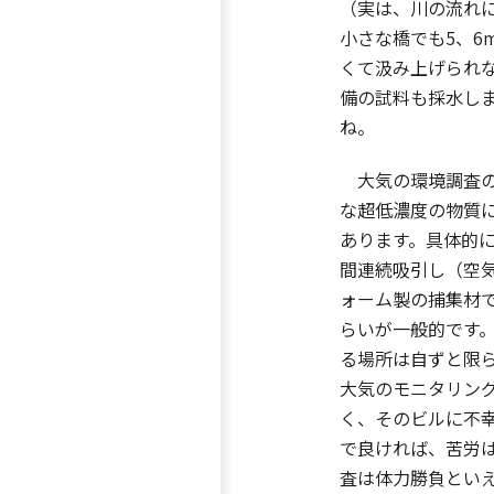
（実は、川の流れ
小さな橋でも5、6
くて汲み上げられ
備の試料も採水し
ね。
大気の環境調査の
な超低濃度の物質に
あります。具体的に
間連続吸引し（空
ォーム製の捕集材で
らいが一般的です
る場所は自ずと限ら
大気のモニタリン
く、そのビルに不幸
で良ければ、苦労
査は体力勝負とい