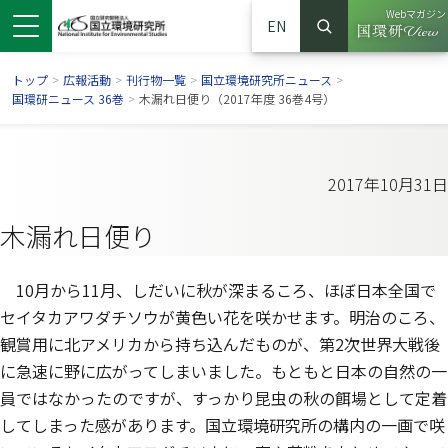
Webマガジン
EN
検索
（別ウイン
サイト内検索
トップ
>
広報活動
>
刊行物一覧
>
国立環境研究所ニュース
>
国環研ニュース 36巻
>
木漏れ日便り（2017年度 36巻4号）
2017年10月31日
木漏れ日便り
10月から11月、しだいに秋が深まるころ、ほぼ日本全国で
セイタカアワダチソウが黄色い花を咲かせます。明治のころ、
観賞用に北アメリカから持ち込んだものが、第2次世界大戦後
ンドウで開きます）
ウインドウで開きます）
別ウインドウで開きます）
に急速に野に広がってしまいました。もともと日本の自然の一
員ではなかったのですが、すっかり昆虫の秋の餌場として定着
してしまった感があります。国立環境研究所の構内の一画で咲