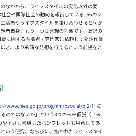
報のなかから、ライフスタイルの変化以外の変
社会や国際社会の動向を報告している166のマ
の生活者やライフスタイルを掛け合わせると何が
発想者自身、もう一つは発想の刺激です。上記の
消費に関する有識者・専門家に依頼して発想作業
方ほど、より的確な発想を行えるという前提をと
開
p://www.nies.go.jp/program/psocial/pj2/
）に
いるのではないか」という8つの未来仮説（「未
みやすさも考慮したパンフレットも用意してあ
かという研究、ならびに、描かれたライフスタイ