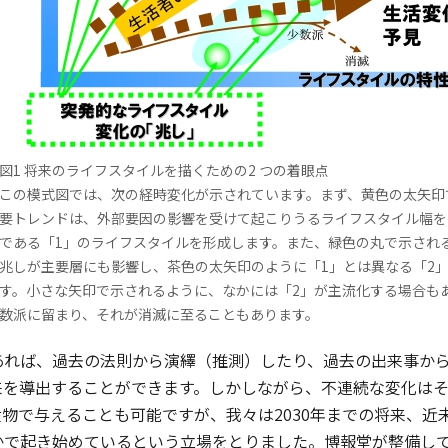
図1 将来のライフスタイルを描くための2 つの着眼点
この模式図では、次の経時変化が示されています。まず、黄色の太矢印
要トレンドは、外部要因の影響を受けて起こりうるライフスタイル幅を
である「1」のライフスタイルを形成します。また、緑色の丸で示され
兆しが主要層にも影響し、茶色の太矢印のように「1」とは異なる「2
す。小さな矢印で示されるように、なかには「2」が主流化する場合も
数派に留まり、それが消滅に至ることもあります。
れば、過去の法則から演繹（推測）したり、過去の出来事から
来を導出することができます。しかしながら、不連続な変化は
物で与えることも可能ですが、我々は2030年までの将来、
かで起き始めているという立場をとりました。博報堂が整備し