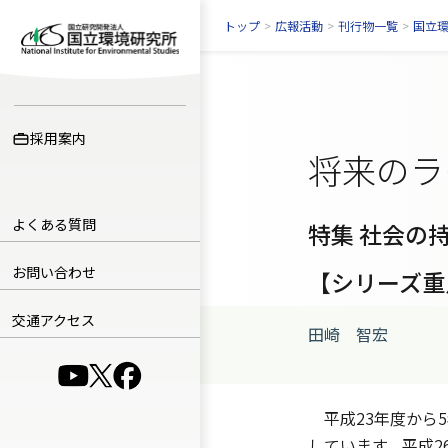
トップ
>
広報活動
>
刊行物一覧
>
国立
採用案内
将来のラ
よくある質問
特集 社会の
お問い合わせ
【シリーズ重
交通アクセス
田崎 智宏
（別ウインドウで開きます）
（別ウインドウで開きます）
（別ウインドウで開きます）
平成23年度から
しています。平成