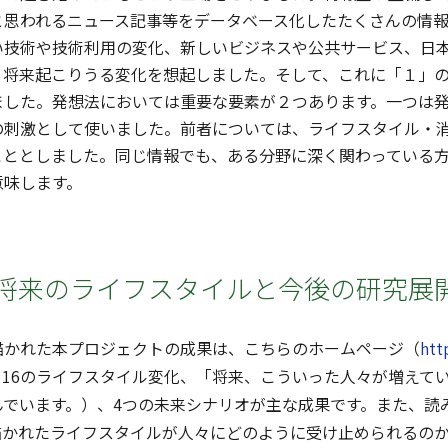
と思われるニュース記事等をデータベース化したたくさんの情
い技術や技術利用の変化、新しいビジネスや公共サービス、日本
、将来起こりうる変化を想起しました。そして、これに「１」
ました。発想法においては重要な要素が２つあります。一つは
の刺激として使いました。前者については、ライフスタイル・
こととしました。同じ情報でも、ある分野に深く関わっている
意味します。
将来のライフスタイルと今後の研究展
かれた本プロジェクトの成果は、こちらのホームページ（
htt
。16のライフスタイル変化、「将来、こういった人々が増えて
んでいます。）、4つの未来シナリオが主な成果です。また、読
描かれたライフスタイルが人々にどのように受け止められるの