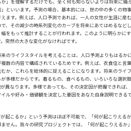
るか」を理解するだけでも、全く何も知らないよりは将来に備
測」といいます。予測の場合、基本的には、世の中の多くの物
考えます。例えば、人口予測であれば、一人の女性が生涯に産
ので、その減少の時系列変化のカーブを将来にあてはめるなど
、幅をもって推計することが行われます。このように明らかに
す。突然の大きな変化がなければです。
来のライフスタイルを考えることは、人口予測よりもはるかに
が複数の内容で構成されているためです。例えば、衣食住と言
住むか、これらを総体的に捉えることになります。将来のライ
ルが多様だからです。着るもの、食べるもの、いろいろな選択
観が異なります。多様であっても、その決定因が把握できれば、
タイルや好み・価値観を決定した要因をあなた自身説明できる
が起こるか」という予測はほぼ不可能で、「何が起こりえるか
得ません。我々の研究プロジェクトでは、「何が起こりえるか