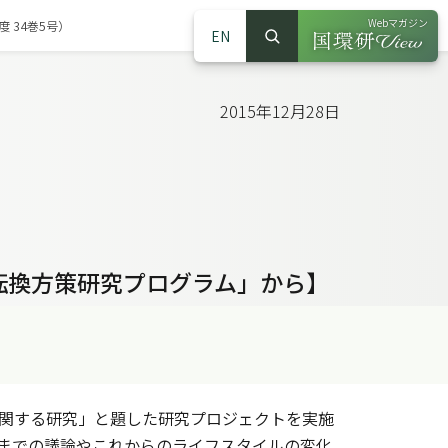
Webマガジン
 34巻5号）
EN
検索
（別ウインドウで
サイト内検索
2015年12月28日
転換方策研究プログラム」から】
に関する研究」と題した研究プロジェクトを実施
れまでの議論やこれからのライフスタイルの変化