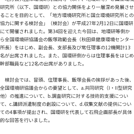
研究所（以下、国環研）との協力関係をより一層深め発展させ
ることを目的として、「地方環境研究所と国立環境研究所との
協力に関する検討会」（検討会）が平成27年2月12日に国環研
にて開催されました。第34回を迎えた今回は、地環研等側か
ら全国環境研協議会の飯塚政範会長（秋田県健康環境センター
所長）をはじめ、副会長、支部長及び常任理事の12機関計13
名が出席されました。また、国環研側からは住理事長をはじめ
幹部職員など12名の出席がありました。
検討会では、冒頭、住理事長、飯塚会長の挨拶があった後、
全国環境研協議会からの要望として、a.共同研究（I・II型研究
他）の推進について、b.調査研究に対する技術的支援につい
て、c.講師派遣制度の創設について、d.収集文献の提供につい
ての4事項が提出され、国環研を代表して石飛企画部長が具体
的な回答を行いました。