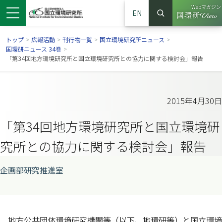
Webマガジン
EN
検索
（別ウイン
サイト内検索
トップ
>
広報活動
>
刊行物一覧
>
国立環境研究所ニュース
>
国環研ニュース 34巻
>
「第34回地方環境研究所と国立環境研究所との協力に関する検討会」報告
2015年4月30日
「第34回地方環境研究所と国立環境研
究所との協力に関する検討会」報告
企画部研究推進室
ンドウで開きます）
ウインドウで開きます）
別ウインドウで開きます）
地方公共団体環境研究機関等（以下、地環研等）と国立環境