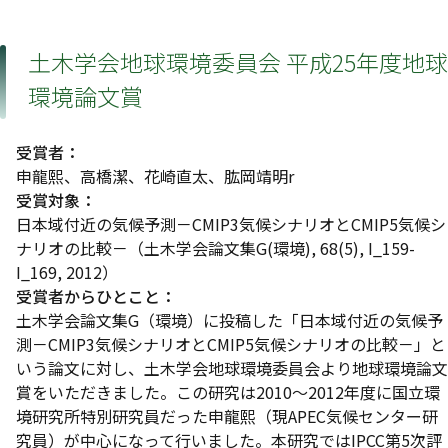
土木学会地球環境委員会 平成25年度地球
環境論文賞
受賞者：
申龍熙、高橋潔、花崎直太、肱岡靖明r
受賞対象：
日本域付近の気候予測－CMIP3気候シナリオとCMIP5気候シ
ナリオの比較－（土木学会論文集G(環境), 68(5), I_159-
I_169, 2012）
受賞者からひとこと：
土木学会論文集G（環境）に投稿した「日本域付近の気候予
測－CMIP3気候シナリオとCMIP5気候シナリオの比較－」と
いう論文に対し、土木学会地球環境委員会より地球環境論文
賞をいただきました。この研究は2010～2012年度に国立環
境研究所特別研究員だった申龍熙（現APEC気候センター研
究員）が中心になって行いました。本研究ではIPCC第5次評