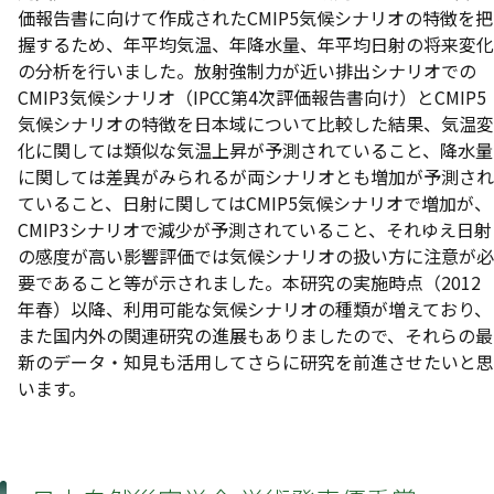
価報告書に向けて作成されたCMIP5気候シナリオの特徴を把
握するため、年平均気温、年降水量、年平均日射の将来変化
の分析を行いました。放射強制力が近い排出シナリオでの
CMIP3気候シナリオ（IPCC第4次評価報告書向け）とCMIP5
気候シナリオの特徴を日本域について比較した結果、気温変
化に関しては類似な気温上昇が予測されていること、降水量
に関しては差異がみられるが両シナリオとも増加が予測され
ていること、日射に関してはCMIP5気候シナリオで増加が、
CMIP3シナリオで減少が予測されていること、それゆえ日射
の感度が高い影響評価では気候シナリオの扱い方に注意が必
要であること等が示されました。本研究の実施時点（2012
年春）以降、利用可能な気候シナリオの種類が増えており、
また国内外の関連研究の進展もありましたので、それらの最
新のデータ・知見も活用してさらに研究を前進させたいと思
います。