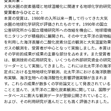
受賞対象：
大気水圏の炭素循環と地球温暖化に関連する地球化学的研究
受賞者からひとこと：
本賞の受賞は、1980年の入所以来一貫して行ってきた大気
水圏の地球化学研究が評価されたものです。1990年の国立
公害研究所から国立環境研究所への改組を機会に、地球環境
モニタリングが積極的に展開され、その中で太平洋の貨物船
を利用した海洋表層の二酸化炭素分圧の観測と大気温室効果
ガスの観測を、受賞者が中心となって実施しました。本賞は
その学術的成果が成果の主要な部分を占めます。また受賞者
は、観測技術の応用研究を、いくつもの外部研究資金の研究
リーダーとして実施してきました。これには北太平洋の海洋
定点における生物地球化学観測、北太平洋における海洋鉄散
布実験、海洋生物への海洋酸性化影響評価実験が含まれま
す。これらの成果が数多くの学術論文として発表されている
ことと並んで、太平洋の二酸化炭素観測に関しては、国際デ
ータベースに膨大な観測データが登録公開されていること、
および、その利用研究が進んだことも高く評価されました。