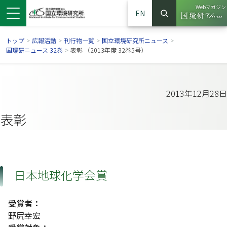
Webマガジン
EN
検索
（別ウイン
サイト内検索
トップ
>
広報活動
>
刊行物一覧
>
国立環境研究所ニュース
>
国環研ニュース 32巻
>
表彰 （2013年度 32巻5号）
2013年12月28日
表彰
日本地球化学会賞
ンドウで開きます）
ウインドウで開きます）
別ウインドウで開きます）
受賞者：
野尻幸宏