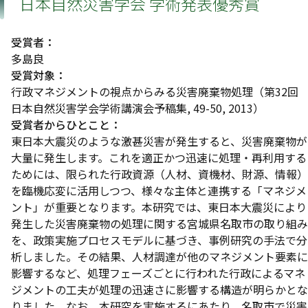
日本自然災害学会 学術発表優秀賞
受賞者：
多島良
受賞対象：
行政マネジメントの視点からみる災害廃棄物処理（第32回
日本自然災害学会学術講演会予稿集, 49-50, 2013）
受賞者からひとこと：
東日本大震災のような激甚災害が発生すると、災害廃棄物が
大量に発生します。これを適正かつ迅速に処理・再利用する
ためには、限られた行政資源（人材、資機材、財源、情報）
を臨機応変に活用しつつ、様々な主体と連携する「マネジメ
ント」が重要となります。本研究では、東日本大震災により
発生した災害廃棄物の処理に関する宮城県名取市の取り組み
を、政策実施プロセスモデルに基づき、事例研究の手法で分
析しました。その結果、人材調達が他のマネジメント要素に
影響するなど、処理フェーズごとに行われた行政によるマネ
ジメントの工夫が処理の迅速さに影響する構造が明らかとな
りました。なお、本研究を実施するにあたり、名取市で災害