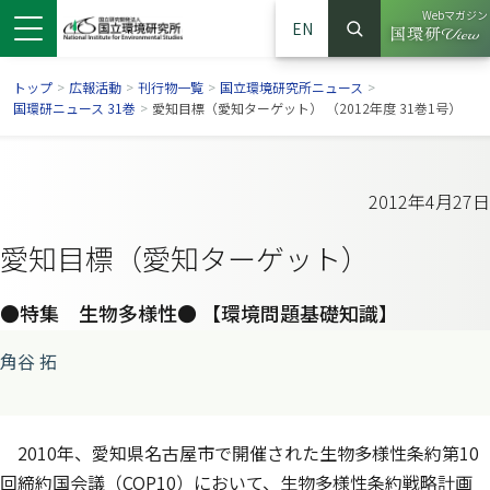
Webマガジン
EN
検索
（別ウイン
サイト内検索
トップ
>
広報活動
>
刊行物一覧
>
国立環境研究所ニュース
>
国環研ニュース 31巻
>
愛知目標（愛知ターゲット） （2012年度 31巻1号）
2012年4月27日
愛知目標（愛知ターゲット）
●特集 生物多様性● 【環境問題基礎知識】
角谷 拓
ンドウで開きます）
ウインドウで開きます）
別ウインドウで開きます）
2010年、愛知県名古屋市で開催された生物多様性条約第10
回締約国会議（COP10）において、生物多様性条約戦略計画