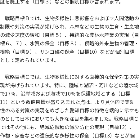
度を廃止する（目標３）などの個別目標が含まれます。
戦略目標Ｂでは、生物多様性に悪影響をおよぼす人間活動の
制限や対策の実現が掲げられ、森林などの生物の生育・生息地
の減少速度の緩和（目標５）、持続的な農林水産業の実現（目
標６、７）、水質の保全（目標８）、侵略的外来生物の管理・
根絶（目標９）、サンゴ礁の保全（目標10）などが個別目標
として定められています。
戦略目標Ｃでは、生物多様性に対する直接的な保全対策の実
現が掲げられています。特に、陸域と湖沼・河川などの陸水域
で17％、沿岸域および海域で10％を保護地域とする（目標
11）という数値目標が盛り込まれた点は、より具体的で実効
性のある対策の実現をめざした愛知目標の特徴を端的に示すも
のとして日本においても大きな注目を集めました。戦略目標Ｃ
ではその他にも、絶滅危惧種の減少防止の実現（目標12）、
作物・家畜などの遺伝的な多様性の保全（目標13）などが個