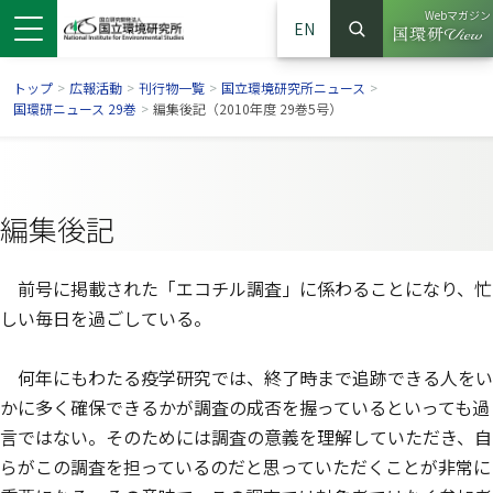
Webマガジン
EN
検索
（別ウイン
サイト内検索
トップ
>
広報活動
>
刊行物一覧
>
国立環境研究所ニュース
>
国環研ニュース 29巻
>
編集後記（2010年度 29巻5号）
編集後記
前号に掲載された「エコチル調査」に係わることになり、忙
しい毎日を過ごしている。
何年にもわたる疫学研究では、終了時まで追跡できる人をい
ンドウで開きます）
ウインドウで開きます）
別ウインドウで開きます）
かに多く確保できるかが調査の成否を握っているといっても過
言ではない。そのためには調査の意義を理解していただき、自
らがこの調査を担っているのだと思っていただくことが非常に