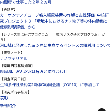
内閣府で仕事した２年２ヵ月
【巻頭言】
カーボンナノチューブ吸入曝露装置の作製と毒性評価−中核研
究プロジェクト３ 「環境中におけるナノ粒子等の体内動態と
健康影響評価」から−
【シリーズ重点研究プログラム： 「環境リスク研究プログラム」 か
ら】
河口域に発達したヨシ原に生息するベントスの餌利用について
【研究ノート】
ナノマテリアル
【環境問題基礎知識】
摩周湖、澄んだ水は危険と隣り合わせ
【調査研究日誌】
生物多様性条約第10回締約国会議（COP10）に参加して
【研究所行事紹介】
表彰
新刊紹介