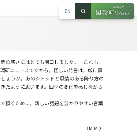
Webマガジン
EN
検索
（別ウインドウで
サイト内検索
つ間の寒さにはとても閉口しました。「これも，
国環研ニュースですから，怪しい発言は，厳に慎
でしょうか。あのシトシトと風情のある降り方の
できたように思います。四季の変化を感じながら
んで頂くために，新しい話題を分かりやすい言葉
（M.M.）