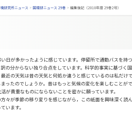
環境研究所ニュース
>
国環研ニュース 29巻
>
編集後記（2010年度 29巻2号）
寒い日が多かったように感じています。停留所で通勤バスを持
」と訳の分からない独り合点をしています。科学的事実に基づく
，最近の天気は昔の天気と何処か違うと感じているのは私だけ
しまったのでしょうか。昔はもっと気候の変化を楽しむことが
生活が貴重なものにならないことを密かに願っています。
の方々が季節の移り変りを感じながら，この紙面を興味深く読
っています。