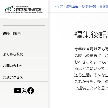
トップ
>
広報活動
>
刊行物一覧
>
国立
編集後記
採用案内
今年は４月以降も
よくある質問
温暖化の影響!?
むべきこと。でも
お問い合わせ
雨はどこにいって
送る生活。そんな
交通アクセス
これからも，多く
で提供したいと思
（別ウインドウで開きます）
（別ウインドウで開きます）
（別ウインドウで開きます）