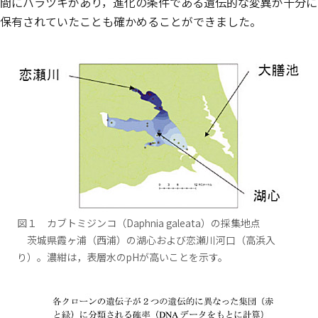
間にバラツキがあり，進化の条件である遺伝的な変異が十分に
保有されていたことも確かめることができました。
図１ カブトミジンコ（Daphnia galeata）の採集地点
茨城県霞ヶ浦（西浦）の湖心および恋瀬川河口（高浜入
り）。濃紺は，表層水のpHが高いことを示す。