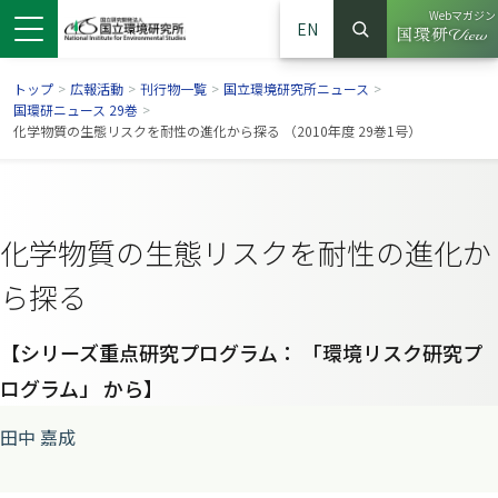
Webマガジン
EN
検索
（別ウイン
サイト内検索
トップ
>
広報活動
>
刊行物一覧
>
国立環境研究所ニュース
>
国環研ニュース 29巻
>
化学物質の生態リスクを耐性の進化から探る （2010年度 29巻1号）
化学物質の生態リスクを耐性の進化か
ら探る
【シリーズ重点研究プログラム： 「環境リスク研究プ
ログラム」 から】
ンドウで開きます）
ウインドウで開きます）
別ウインドウで開きます）
田中 嘉成