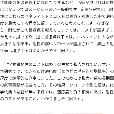
代謝能力を必要以上に高めたりするなど，汚染が無ければ耐性
にはかえってコストがあるのが一般的です。定常状態では，耐
性はこれらのベネフィットとコストの両方を考慮した中で適応
度を最大にする程度に留まっていると考えられます。なぜな
ら，耐性がこの最適点を越えてしまっては，コストが高すぎて
かえって損であり，逆に最適点以下では，ベネフィットの方が
大きくなる結果，耐性の高いクローンが選抜されて，集団の耐
性値は増加するはずだからです（図４）。
化学物質耐性のコストは多くの生物で報告されていますが，
本研究では，できるだけ適応度（個体群の潜在的な増殖率）の
尺度で定量的に測定しました。このためには膨大な数の長期間
の飼育実験が必要でした。その結果，クローンの耐性値は，化
学物質の暴露が無い条件では，適応度と負の相関があり，耐性
のコストがあることがわかりました（図５）。