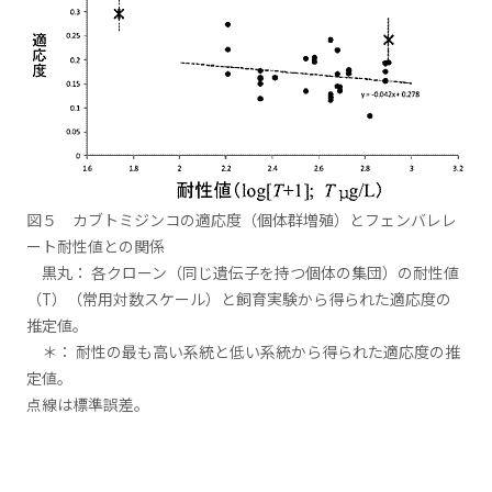
図５ カブトミジンコの適応度（個体群増殖）とフェンバレレ
ート耐性値との関係
黒丸： 各クローン（同じ遺伝子を持つ個体の集団）の耐性値
（T）（常用対数スケール）と飼育実験から得られた適応度の
推定値。
＊： 耐性の最も高い系統と低い系統から得られた適応度の推
定値。
点線は標準誤差。