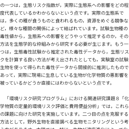
の一つは，生態リスク指数が，実際に生態系への影響をどの程
度代表しているかわからないという点です。実際の生態系で
は，多くの種が食うものと食われるもの，資源をめぐる競争な
ど，様々な種間の関係によって結ばれています。試験生物種の
毒性値から，生態系への影響をどうやって推定するのか，その
方法を生態学的な枠組みから研究する必要が生じます。もう一
つは，生態毒性試験から推定された毒性データから，生態リス
クを計算する良い方法が考え出されたとしても，実験室の試験
生物を使って得られた毒性データから間接的に推測したもので
あって，実際に現場に生息している生物が化学物質の悪影響を
被っているかどうか直接にはわからないという点です。
「環境リスク研究プログラム」における関連研究課題８「化
学物質の定量的環境リスク評価と費用便益分析」では，これら
の課題に向けた研究を実施しています。二つ目の点を克服する
方法として，野外生物を直接調べる生物モニタリングという考