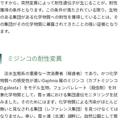
ですから，突然変異によって耐性遺伝子が生じることが，耐性
獲得の条件となります。この条件が満たされている限り，生物
のある集団がある化学物質への耐性を獲得していることは，そ
の集団がその化学物質に暴露されてきたことの強い証拠となり
ます。
ミジンコの耐性変異
淡水生態系の重要な一次消費者（植食者）であり，かつ化学
物質への感受性が高いDaphnia 属のミジンコ（カブトミジンコ
D.galeata ）をモデル生物，フェンバレレート（殺虫剤）を対
象化学物質として，霞ヶ浦における集団遺伝モニタリングを試
みました。そのためにはまず，化学物質による汚染がほとんど
無いと見なされる集団（レファレンス集団）を見つけなくては
なりません。幸い，霞ヶ浦（北浦）湖畔に，自然公園として管