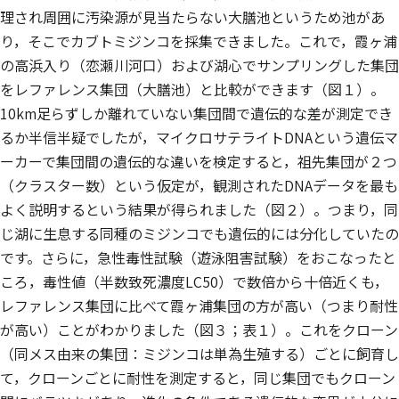
理され周囲に汚染源が見当たらない大膳池というため池があ
り，そこでカブトミジンコを採集できました。これで，霞ヶ浦
の高浜入り（恋瀬川河口）および湖心でサンプリングした集団
をレファレンス集団（大膳池）と比較ができます（図１）。
10km足らずしか離れていない集団間で遺伝的な差が測定でき
るか半信半疑でしたが，マイクロサテライトDNAという遺伝マ
ーカーで集団間の遺伝的な違いを検定すると，祖先集団が２つ
（クラスター数）という仮定が，観測されたDNAデータを最も
よく説明するという結果が得られました（図２）。つまり，同
じ湖に生息する同種のミジンコでも遺伝的には分化していたの
です。さらに，急性毒性試験（遊泳阻害試験）をおこなったと
ころ，毒性値（半数致死濃度LC50）で数倍から十倍近くも，
レファレンス集団に比べて霞ヶ浦集団の方が高い（つまり耐性
が高い）ことがわかりました（図３；表１）。これをクローン
（同メス由来の集団：ミジンコは単為生殖する）ごとに飼育し
て，クローンごとに耐性を測定すると，同じ集団でもクローン