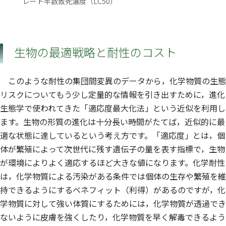
レート半数致死濃度（LC50）
生物の最適戦略と耐性のコスト
このような耐性の集団間変異のデータから，化学物質の生態
リスクについてもう少し定量的な情報を引き出すために，進化
生態学で使われてきた「適応度最大化法」という近似を利用し
ます。生物の形質の進化は十分長い時間がたてば，近似的に最
適な状態に達しているという考え方です。「適応度」とは，個
体が繁殖によって次世代に残す遺伝子の量を表す指標で，生物
が環境によりよく適応するほど大きな値になります。化学耐性
は，化学物質による汚染がある条件では個体の生存や繁殖を維
持できるようにするベネフィット（利得）があるのですが，化
学物質に対して強い体質にするためには，化学物質が透過でき
ないように皮膚を強くしたり，化学物質を早く解毒できるよう