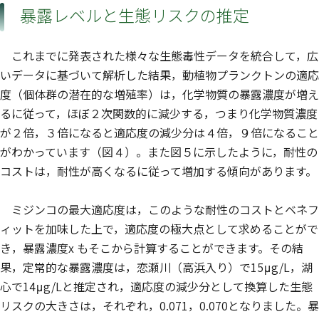
暴露レベルと生態リスクの推定
これまでに発表された様々な生態毒性データを統合して，広
いデータに基づいて解析した結果，動植物プランクトンの適応
度（個体群の潜在的な増殖率）は，化学物質の暴露濃度が増え
るに従って，ほぼ２次関数的に減少する，つまり化学物質濃度
が２倍，３倍になると適応度の減少分は４倍，９倍になること
がわかっています（図４）。また図５に示したように，耐性の
コストは，耐性が高くなるに従って増加する傾向があります。
ミジンコの最大適応度は，このような耐性のコストとベネフ
ィットを加味した上で，適応度の極大点として求めることがで
き，暴露濃度x もそこから計算することができます。その結
果，定常的な暴露濃度は，恋瀬川（高浜入り）で15μg/L，湖
心で14μg/Lと推定され，適応度の減少分として換算した生態
リスクの大きさは，それぞれ，0.071，0.070となりました。暴