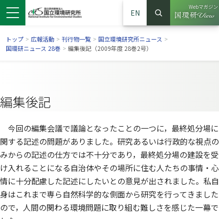
Webマガジン
EN
検索
（別ウイン
サイト内検索
トップ
>
広報活動
>
刊行物一覧
>
国立環境研究所ニュース
>
国環研ニュース 28巻
>
編集後記（2009年度 28巻2号）
編集後記
今回の編集会議で議論となったことの一つに，最終処分場に
関する記述の問題がありました。研究あるいは行政的な視点の
みからの記述の仕方では不十分であり，最終処分場の建設を受
け入れることになる自治体やその場所に住む人たちの事情・心
ンドウで開きます）
ウインドウで開きます）
別ウインドウで開きます）
情に十分配慮した記述にしたいとの意見が出されました。私自
身はこれまで専ら自然科学的な側面から研究を行ってきました
ので，人間の関わる環境問題に取り組む難しさを感じた一幕で