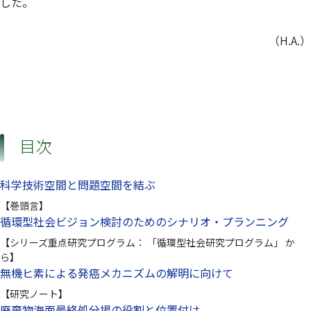
した。
（H.A.）
目次
科学技術空間と問題空間を結ぶ
【巻頭言】
循環型社会ビジョン検討のためのシナリオ・プランニング
【シリーズ重点研究プログラム： 「循環型社会研究プログラム」 か
ら】
無機ヒ素による発癌メカニズムの解明に向けて
【研究ノート】
廃棄物海面最終処分場の役割と位置付け