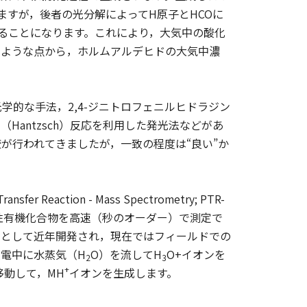
ますが，後者の光分解によってH原子とHCOに
ることになります。これにより，大気中の酸化
のような点から，ホルムアルデヒドの大気中濃
的な手法，2,4-ジニトロフェニルヒドラジン
Hantzsch）反応を利用した発光法などがあ
が行われてきましたが，一致の程度は“良い”か
tion - Mass Spectrometry; PTR-
発性有機化合物を高速（秒のオーダー）で測定で
）として近年開発され，現在ではフィールドでの
電中に水蒸気（H
O）を流してH
O+イオンを
2
3
+
移動して，MH
イオンを生成します。