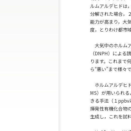
ルムアルデヒドは，
分解された場合，
能力が高まり，大
度，とりわけ都市
大気中のホルムア
（DNPH）による
ります。これまで
ら“悪い”まで様々
ホルムアルデヒドの新たな
MS）が用いられる
きる手法（１ppbv
揮発性有機化合物
生成し，これを試
+