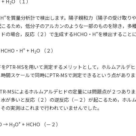
+ H
O （１）
2
+
H
を質量分析計で検出します。陽子親和力（陽子の受け取り
起こるため，低分子のアルカンのような一部のものを除き，多
+
ドの場合，反応（２）で生成するHCHO・H
を検出すること
+
→ HCHO・H
+ H
O （２）
2
をPTR-MSを用いて測定するメリットとして，ホルムアルデ
時間スケールで同時にPTR-MSで測定できるという点がありま
TR-MSによるホルムアルデヒドの定量には問題点が２つあり
，水が多いと反応（２）の逆反応（－２）が起こるため，ホル
，その実測はこれまで行われていませんでした。
+
O → H
O
+ HCHO （－２）
3