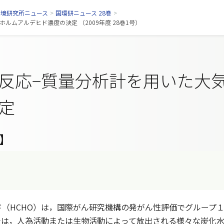
環境研究所ニュース
>
国環研ニュース 28巻
>
ルムアルデヒド濃度の決定 （2009年度 28巻1号）
反応−質量分析計を用いた大
定
】
（HCHO）は，国際がん研究機構の発がん性評価でグループ１
では，人為活動または生物活動によって放出される様々な炭化