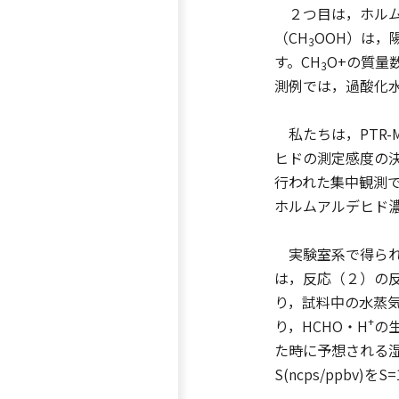
２つ目は，ホルム
（CH
OOH）は，
3
す。CH
O+の質量
3
測例では，過酸化
私たちは，PTR
ヒドの測定感度の決
行われた集中観測
ホルムアルデヒド
実験室系で得られ
は，反応（２）の
り，試料中の水蒸
+
り，HCHO・H
の
た時に予想される
S(ncps/ppbv