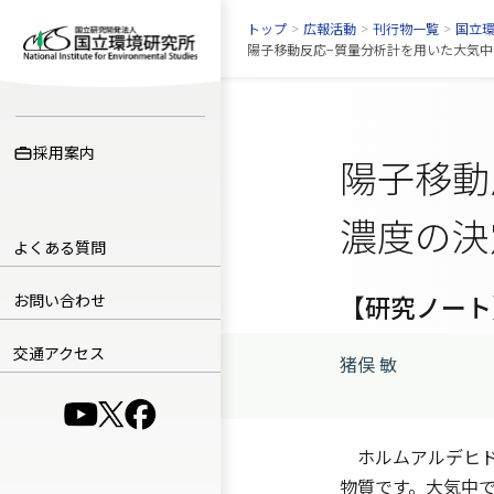
トップ
>
広報活動
>
刊行物一覧
>
国立
陽子移動反応−質量分析計を用いた大気中ホ
採用案内
陽子移動
濃度の決
よくある質問
【研究ノート
お問い合わせ
交通アクセス
猪俣 敏
（別ウインドウで開きます）
（別ウインドウで開きます）
（別ウインドウで開きます）
ホルムアルデヒド
物質です。大気中