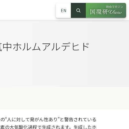
Webマガジン
EN
検索
（別ウインドウで
サイト内検索
気中ホルムアルデヒド
の“人に対して発がん性あり”と警告されている
水素の大気酸化過程で生成されます。生成したホ