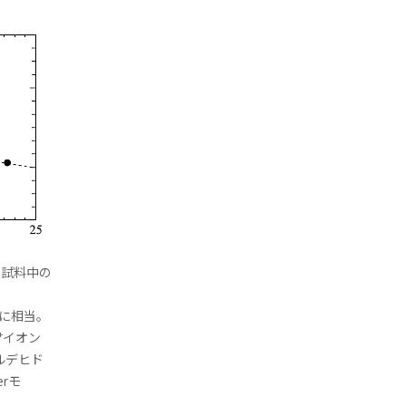
の試料中の
vに相当。
+
イオン
ルデヒド
rモ