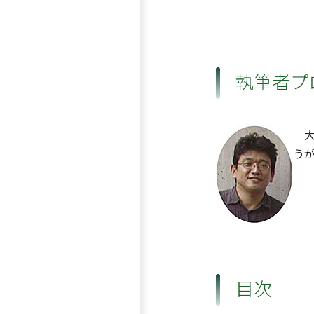
執筆者プ
大
う
目次