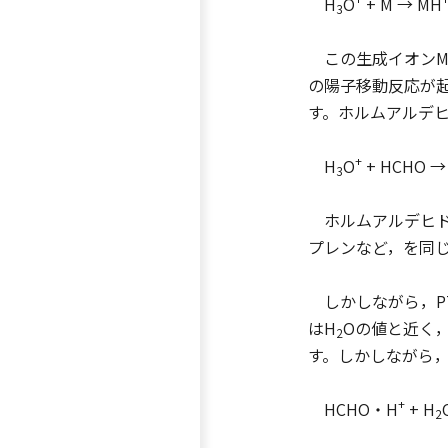
H
O
+ M → MH
3
この生成イオンM
の陽子移動反応が
す。ホルムアルデヒ
+
H
O
+ HCHO 
3
ホルムアルデヒド
プレンなど，を同じ
しかしながら，P
はH
Oの値と近く
2
す。しかしながら
+
HCHO・H
+ H
2