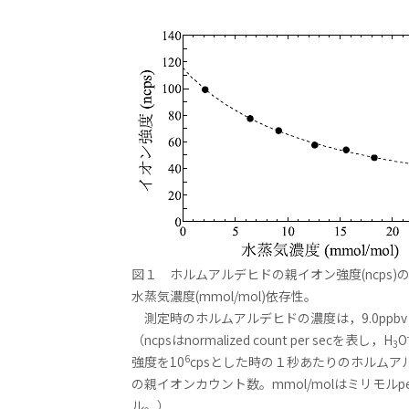
図１ ホルムアルデヒドの親イオン強度(ncps)
水蒸気濃度(mmol/mol)依存性。
測定時のホルムアルデヒドの濃度は，9.0ppb
（ncpsはnormalized count per secを表し，H
O
3
6
強度を10
cpsとした時の１秒あたりのホルムア
の親イオンカウント数。mmol/molはミリモルpe
ル。）