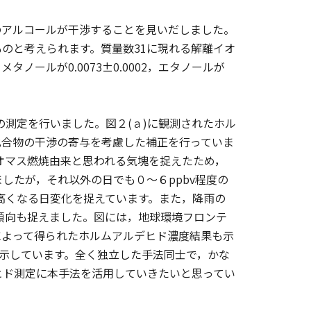
アルコールが干渉することを見いだしました。
のと考えられます。質量数31に現れる解離イオ
タノールが0.0073±0.0002，エタノールが
測定を行いました。図２(ａ)に観測されたホル
化合物の干渉の寄与を考慮した補正を行っていま
バイオマス燃焼由来と思われる気塊を捉えたため，
したが，それ以外の日でも０～６ppbv程度の
が高くなる日変化を捉えています。また，降雨の
る傾向も捉えました。図には，地球環境フロンテ
）によって得られたホルムアルデヒド濃度結果も示
を示しています。全く独立した手法同士で，かな
ヒド測定に本手法を活用していきたいと思ってい