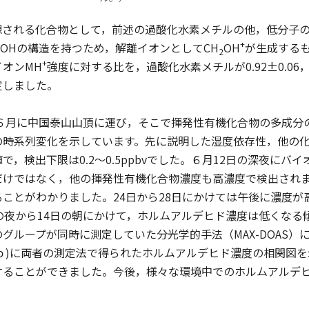
される化合物として，前述の過酸化水素メチルの他，低分子の
+
OHの構造を持つため，解離イオンとしてCH
OH
が生成するも
2
+
オンMH
強度に対する比を，過酸化水素メチルが0.92±0.06，メ
と決定しました。
６月に中国泰山山頂に運び，そこで揮発性有機化合物の多成分の
の時系列変化を示しています。先に説明した湿度依存性，他の
値で，検出下限は0.2～0.5ppbvでした。６月12日の深夜に
けではなく，他の揮発性有機化合物濃度も高濃度で検出されま
ことがわかりました。24日から28日にかけては午後に濃度
の夜から14日の朝にかけて，ホルムアルデヒド濃度は低くな
グループが同時に測定していた分光学的手法（MAX-DOAS
(ｂ)に両者の測定法で得られたホルムアルデヒド濃度の相関図
することができました。今後，様々な環境中でのホルムアルデ