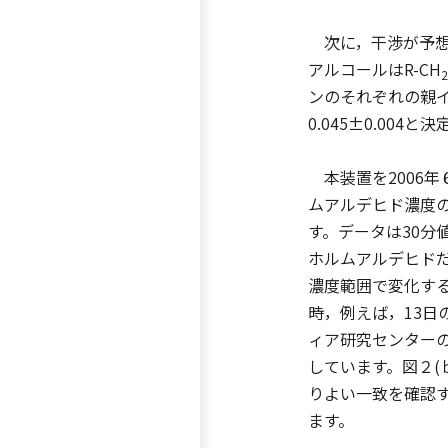
次に，干渉が予想
アルコールはR-CH
2
ンのそれぞれの親イ
0.045±0.004
本装置を2006年
ムアルデヒド濃度
す。データは30分
ホルムアルデヒドだ
濃度範囲で変化する
時，例えば，13日
ィア研究センターの
しています。図２
りよい一致を確認
ます。