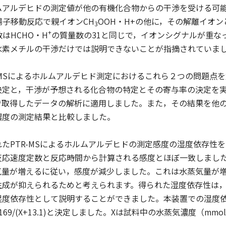
アルデヒドの測定値が他の有機化合物からの干渉を受ける可能
陽子移動反応で親イオンCH
OOH・H+の他に，その解離イオン
3
+
数はHCHO・H
の質量数の31と同じで，イオンシグナルが重な
水素メチルの干渉だけでは説明できないことが指摘されていま
-MSによるホルムアルデヒド測定におけるこれら２つの問題点
定と，干渉が予想される化合物の特定とその寄与率の決定を実
で取得したデータの解析に適用しました。また，その結果を他
濃度の測定結果と比較しました。
たPTR-MSによるホルムアルデヒドの測定感度の湿度依存性
反応速度定数と反応時間から計算される感度とほぼ一致しまし
気量が増えるに従い，感度が減少しました。これは水蒸気量が
生成が抑えられるためと考えられます。得られた湿度依存性は
湿度依存性として説明することができました。本装置での湿度
)をS=169/(X+13.1)と決定しました。Xは試料中の水蒸気濃度（mm