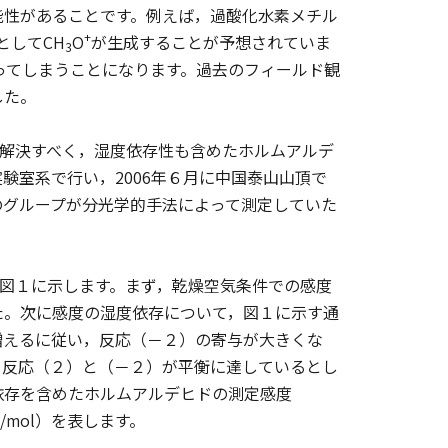
性があることです。例えば，過酸化水素メチル
+
としてCH
O
が生成することが予想されていま
3
ってしまうことになります。過去のフィールド観
した。
を解決すべく，湿度依存性も含めたホルムアルデ
験室系で行い，2006年６月に中国泰山山頂で
のグループが分光学的手法によって測定していた
を図１に示します。まず，乾燥空気条件での感度
た。次に感度の湿度依存について，図１に示す通
増えるに従い，反応（－２）の寄与が大きくな
，反応（２）と（－２）が平衡に達しているとし
依存を含めたホルムアルデヒドの測定感度
ol/mol）を表します。