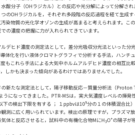
水酸分子（OHラジカル）との反応や光分解によって分解され
２つのOHラジカルを，それぞれ多段階の反応過程を経て生成す
気汚染物質の光化学オゾンの生成が高まると考えられます。こ
域での濃度の把握に力が入れられてきています。
ルデヒド濃度の測定法として，差分光吸収分光法といった分光学
誘導体化を行い液体クロマトグラフィで分析する手法，ハンチュ（
何度もこれら手法による大気中ホルムアルデヒド濃度の相互比較
で，しかも決まった傾向があるわけではありませんでした。
測定法として，陽子移動反応－質量分析法（Proton Transfer Reac
ようになってきました。PTR-MSは，実大気濃度レベルの揮
9
以下の検出下限を有する ； １ppbvは10
分の１の体積混合比
の観測に広く用いられています。検出の原理ですが，プラズマ放
+
料気体と反応させると，試料中の有機化合物MにH
O
の陽子が
3
+