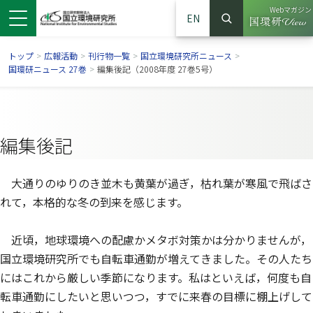
Webマガジン
EN
検索
（別ウイン
サイト内検索
トップ
>
広報活動
>
刊行物一覧
>
国立環境研究所ニュース
>
国環研ニュース 27巻
>
編集後記（2008年度 27巻5号）
編集後記
大通りのゆりのき並木も黄葉が過ぎ，枯れ葉が寒風で飛ばさ
れて，本格的な冬の到来を感じます。
近頃，地球環境への配慮かメタボ対策かは分かりませんが，
ンドウで開きます）
ウインドウで開きます）
別ウインドウで開きます）
国立環境研究所でも自転車通勤が増えてきました。その人たち
にはこれから厳しい季節になります。私はといえば，何度も自
転車通勤にしたいと思いつつ，すでに来春の目標に棚上げして