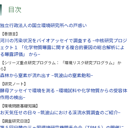
目次
独立行政法人の国立環境研究所への戸惑い
【巻頭言】
河川の汚染状況をバイオアッセイで調査する −中核研究プロジ
ェクト１ 「化学物質曝露に関する複合的要因の総合解析によ
る曝露評価」 から−
【シリーズ重点研究プログラム： 「環境リスク研究プログラム」 か
ら】
森林から窒素が流れ出す −筑波山の窒素飽和−
【研究ノート】
酵母アッセイで環境を測る −環境試料や化学物質からの受容体
作用の検出−
【環境問題基礎知識】
お天気任せの日々 −筑波山における渓流水質調査のご紹介−
【調査研究日誌】
第５回日韓中三ヵ国環境研究機関長会合（TPM５）の開催に