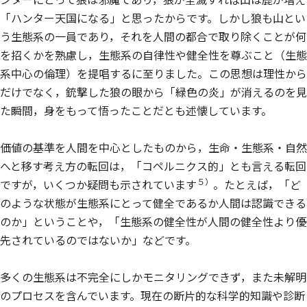
「ハンター天国になる」と思ったからです。しかし狼も山とい
う生態系の一員であり，それを人間の都合で取り除くことが何
を招くかを熟慮し，生態系の自律性や健全性を尊ぶこと（生態
系中心の倫理）を提唱するに至りました。この思想は理性から
だけでなく，銃撃した狼の眼から「緑色の炎」が消えるのを見
た瞬間，身をもって悟ったことだとも述懐しています。
価値の基準を人間を中心としたものから，生命・生態系・自然
へと移す考え方の転回は，「コペルニクス的」とも言える転回
５）
ですが，いくつか疑問も示されています
。たとえば，「ど
のような状態が生態系にとって健全であるか人間は認識できる
のか」ということや，「生態系の健全性が人間の健全性より優
先されているのではないか」などです。
多くの生態系は不完全にしかモニタリングできず，また未解明
のプロセスを含んでいます。現在の断片的な科学的知識や診断