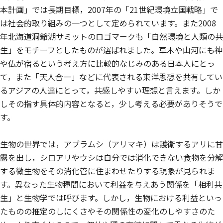
本計画」では長期目標，2007年の「21世紀環境立国戦略」で
は社会的取り組みの一つとして定められています。また2008
年北海道洞爺湖サミットのロゴマークも「自然環境と人類の共
生」をモチーフとしたものが選ばれました。草木や山河にも神
や仏が宿るという考え方に比較的なじみのある日本人にとっ
て，また「天人合一」などに代表される東洋思想を共有してい
るアジアの人達にとって，共感しやすい理想と言えます。しか
しその指す具体的内容となると，少し考える必要がありそうで
す。
生物の世界では，アブラムシ（アリマキ）は護衛するアリに甘
露を出し，シロアリやウシは自分では消化できない食物を分解
する微生物をその消化管に住まわせたりする現象が見られま
す。異なった生物種間において利益を与えあう関係を「相利共
生」と生物学では呼びます。しかし，生物における利益といっ
たものの推定のしにくさやその関係性の変化のしやすさのた