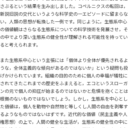
さぶるという結果を生み出しました。コペルニクスの転回は，
新説旧説の交代というような科学史の一エピソードに留まらな
い，人類の思想が転換した一例です。同じように，生態系中心
の価値観はさらなる生態系についての科学技術を発展させ，そ
の中でより深い生態系の健全性が理解される可能性を持ってい
ると考えられます。
また生態系中心という主張には「個体より全体が優先されるよ
うな，全体主義的な傾向があるのではないか」という疑問も投
げかけられています。組織の目的のために個人の幸福が犠牲に
されてきたこれまでの歴史をふまえると，エコというスローガ
ンの元で個人の抑圧が始まるのではないかと危惧を抱くことは
根拠のないものではないでしょう。しかし，生態系を中心とし
た価値は，個人を動物や自然物と等しくし人間の自由を剥奪す
るようなものではないはずです。近代的な価値（民主主義や人
権思想）の上で，人間の健全な生活が，生態系の健全性の中に