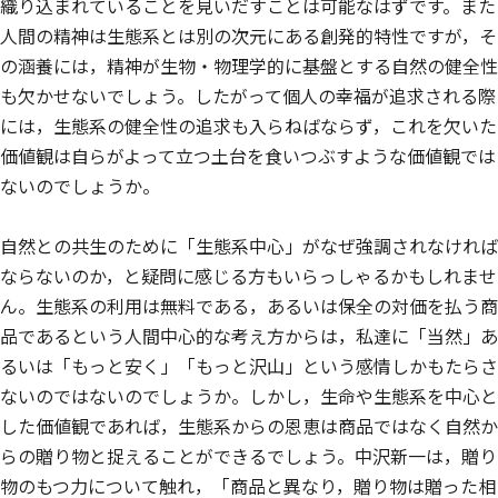
織り込まれていることを見いだすことは可能なはずです。また
人間の精神は生態系とは別の次元にある創発的特性ですが，そ
の涵養には，精神が生物・物理学的に基盤とする自然の健全性
も欠かせないでしょう。したがって個人の幸福が追求される際
には，生態系の健全性の追求も入らねばならず，これを欠いた
価値観は自らがよって立つ土台を食いつぶすような価値観では
ないのでしょうか。
自然との共生のために「生態系中心」がなぜ強調されなければ
ならないのか，と疑問に感じる方もいらっしゃるかもしれませ
ん。生態系の利用は無料である，あるいは保全の対価を払う商
品であるという人間中心的な考え方からは，私達に「当然」あ
るいは「もっと安く」「もっと沢山」という感情しかもたらさ
ないのではないのでしょうか。しかし，生命や生態系を中心と
した価値観であれば，生態系からの恩恵は商品ではなく自然か
らの贈り物と捉えることができるでしょう。中沢新一は，贈り
物のもつ力について触れ，「商品と異なり，贈り物は贈った相