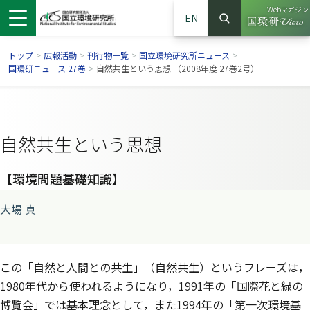
Webマガジン
EN
検索
（別ウイン
サイト内検索
トップ
>
広報活動
>
刊行物一覧
>
国立環境研究所ニュース
>
国環研ニュース 27巻
>
自然共生という思想 （2008年度 27巻2号）
自然共生という思想
【環境問題基礎知識】
大場 真
ンドウで開きます）
ウインドウで開きます）
別ウインドウで開きます）
この「自然と人間との共生」（自然共生）というフレーズは，
1980年代から使われるようになり，1991年の「国際花と緑の
博覧会」では基本理念として，また1994年の「第一次環境基