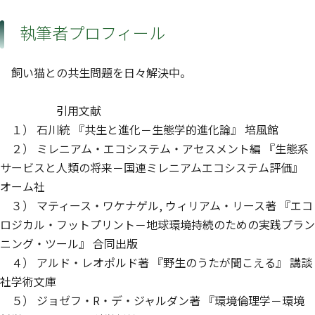
執筆者プロフィール
飼い猫との共生問題を日々解決中。
引用文献
１） 石川統 『共生と進化－生態学的進化論』 培風館
２） ミレニアム・エコシステム・アセスメント編 『生態系
サービスと人類の将来－国連ミレニアムエコシステム評価』
オーム社
３） マティース・ワケナゲル, ウィリアム・リース著 『エコ
ロジカル・フットプリント－地球環境持続のための実践プラン
ニング・ツール』 合同出版
４） アルド・レオポルド著 『野生のうたが聞こえる』 講談
社学術文庫
５） ジョゼフ・R・デ・ジャルダン著 『環境倫理学－環境