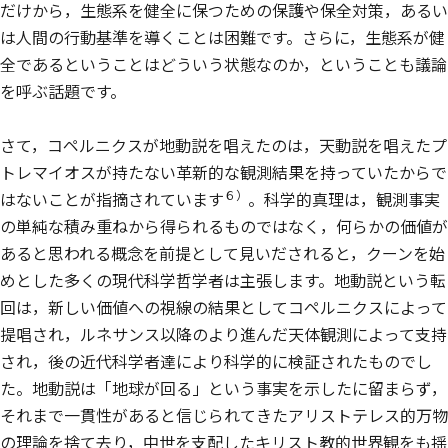
だけから，生態系を健全に保つための保護や保全対策，あるい
は人間の行動基準を導くことは困難です。さらに，生態系が健
全であるということはどういう状態なのか，ということも議論
を呼ぶ話題です。
さて，コペルニクスが地動説を唱えたのは，天動説を唱えたプ
トレマイオスが持たない革新的な観測結果を持っていたからで
６）
はないことが指摘されています
。科学的真理は，観測事実
の単純な積み重ねから得られるものではなく，何らかの価値が
あると思われる概念を前提として見いだされると，クーンを始
めとした多くの現代科学哲学者は主張します。地動説という転
回は，新しい価値への視線の結果としてコペルニクスによって
提唱され，ルネサンス以降のより進んだ天体観測によって支持
され，後の近代科学者達により科学的に検証されたものでし
た。地動説は「地球が回る」という事実を示したに留まらず，
それまで一貫性があると信じられてきたアリストテレス的万物
の理論を捨て去り，中世を支配したキリスト教的世界観をも揺