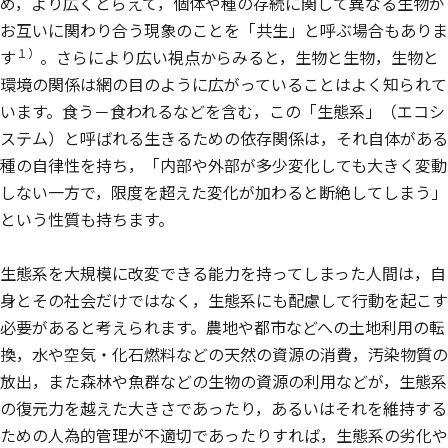
め，より広くとらえて，個体や種の存続に関して異なる生物が
お互いに関わり合う現象のことを「共生」と呼ぶ場合もありま
１）
す
。さらにより広い視点からみると，生物と生物，生物と
環境の関係は網の目のように広がっていることはよく知られて
います。食う－食われるなどを含む，この「生態系」（エコシ
ステム）と呼ばれる生きるための依存関係は，それ自体がある
種の自律性を持ち，「内部や外部が多少変化しても大きく変動
しない一方で，限度を超えた変化が加わると断絶してしまう」
という性質も持ちます。
生態系を大規模に改変できる能力を持ってしまった人間は，自
身とその社会だけではなく，生態系にも配慮して行動を起こす
必要があると考えられます。農地や都市などへの土地利用の転
換，水や空気・化石燃料などの天然の資源の消費，汚染物質の
放出，また森林や魚群などの生物の資源の利用などが，生態系
の復元力を越えた大きさであったり，あるいはそれを維持する
ための人為的管理が不適切であったりすれば，生態系の劣化や