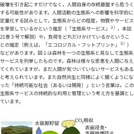
破壊を引き起こすだけでなく，人間自身の存続基盤すら危うく
する可能性があります。人間活動の生態系への影響を科学的に
定量化する試みとして，生態系からどの程度，物質やサービス
２）
を享受しているかという推定（「生態系サービス」
，本誌
21巻３号で解説）や，負荷をどれだけかけているかというこ
３）
との推定（例えば，「エコロジカル・フットプリント」
）
などがあります。図１は森林を一つの生態系と見なして生態系
サービスを列挙したものです。森林は様々な恩恵を人間に与え
てくれていますが，まだ人間が気づいていないサービスもある
と考えられています。また自然共生と同様によく聞くようにな
った「持続可能な社会（あるいは開発）」という言葉は，この
生態系サービスの持続的な利用と管理という考え方を基調とし
ています。