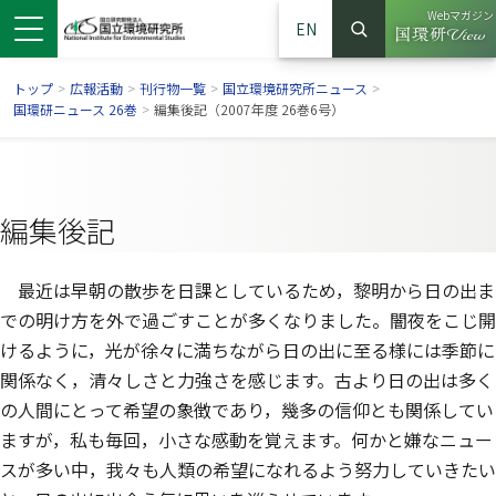
Webマガジン
EN
検索
（別ウイン
サイト内検索
トップ
>
広報活動
>
刊行物一覧
>
国立環境研究所ニュース
>
国環研ニュース 26巻
>
編集後記（2007年度 26巻6号）
編集後記
最近は早朝の散歩を日課としているため，黎明から日の出ま
での明け方を外で過ごすことが多くなりました。闇夜をこじ開
けるように，光が徐々に満ちながら日の出に至る様には季節に
関係なく，清々しさと力強さを感じます。古より日の出は多く
ンドウで開きます）
ウインドウで開きます）
別ウインドウで開きます）
の人間にとって希望の象徴であり，幾多の信仰とも関係してい
ますが，私も毎回，小さな感動を覚えます。何かと嫌なニュー
スが多い中，我々も人類の希望になれるよう努力していきたい