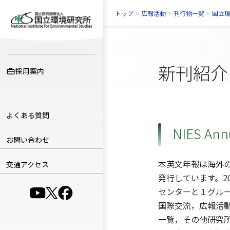
トップ
>
広報活動
>
刊行物一覧
>
国立
新刊紹介
採用案内
よくある質問
NIES An
お問い合わせ
本英文年報は海外
交通アクセス
発行しています。2
センターと１グル
（別ウインドウで開きます）
（別ウインドウで開きます）
（別ウインドウで開きます）
国際交流，広報活
一覧，その他研究