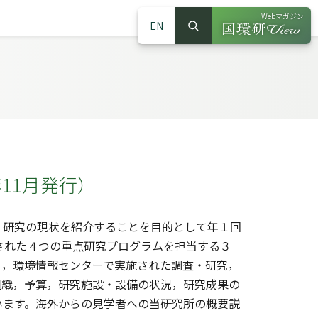
Webマガジン
EN
検索
（別ウインドウで
サイト内検索
19年11月発行）
・研究の現状を紹介することを目的として年１回
想された４つの重点研究プログラムを担当する３
ー，環境情報センターで実施された調査・研究，
組織，予算，研究施設・設備の状況，研究成果の
います。海外からの見学者への当研究所の概要説