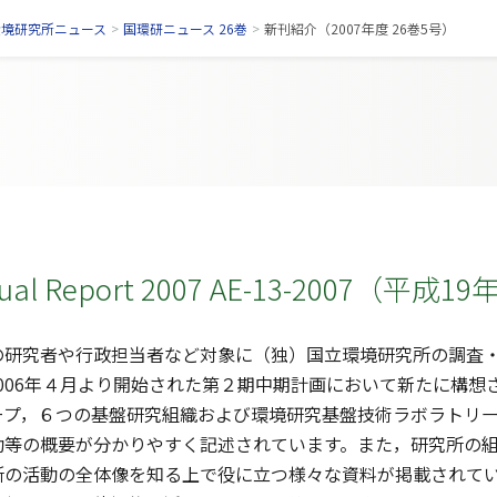
環境研究所ニュース
>
国環研ニュース 26巻
>
新刊紹介（2007年度 26巻5号）
nual Report 2007 AE-13-2007（平成
の研究者や行政担当者など対象に（独）国立環境研究所の調査
006年４月より開始された第２期中期計画において新たに構
ープ，６つの基盤研究組織および環境研究基盤技術ラボラトリ
動等の概要が分かりやすく記述されています。また，研究所の
所の活動の全体像を知る上で役に立つ様々な資料が掲載されて