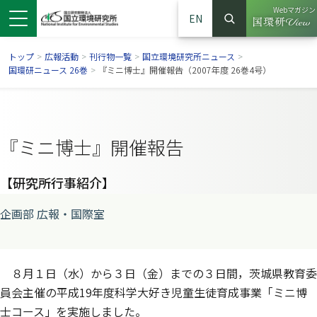
Webマガジン
EN
検索
（別ウイン
サイト内検索
トップ
>
広報活動
>
刊行物一覧
>
国立環境研究所ニュース
>
国環研ニュース 26巻
>
『ミニ博士』開催報告（2007年度 26巻4号）
『ミニ博士』開催報告
【研究所行事紹介】
企画部 広報・国際室
ンドウで開きます）
ウインドウで開きます）
別ウインドウで開きます）
８月１日（水）から３日（金）までの３日間，茨城県教育委
員会主催の平成19年度科学大好き児童生徒育成事業「ミニ博
士コース」を実施しました。