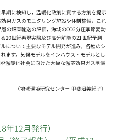
早期に検知し，温暖化政策に資する方策を提示
室効果ガスのモニタリング施設や体制整備，これ
層の鉛直輸送の評価，海域のCO2分圧季節変動
る20世紀再現実験及び高分解能の21世紀予測
デルについて主要なモデル開発が進み，各種のシ
られます。気候モデルをインハウス・モデルとし
，脱温暖化社会に向けた大幅な温室効果ガス削減
（地球環境研究センター 甲斐沼美紀子）
18年12月発行）