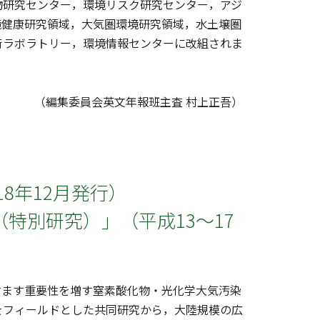
物研究センター，環境リスク研究センター，アジ
境健康研究領域，大気圏環境研究領域，水土壌圏
術ラボラトリー，環境情報センターに改組されま
（編集委員会英文年報班主査 村上正吾）
18年12月発行）
特別研究）」（平成13～17
ます重要性を増す窒素酸化物・光化学大気汚染
をフィールドとした共同研究から，大陸規模の広