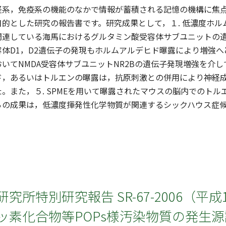
系，免疫系の機能のなかで情報が蓄積される記憶の機構に焦点
的とした研究の報告書です。研究成果として，１. 低濃度ホ
関連している海馬におけるグルタミン酸受容体サブユニットの遺
体D1，D2遺伝子の発現もホルムアルデヒド曝露により増強へ
いてNMDA受容体サブユニットNR2Bの遺伝子発現増強を介して
ド，あるいはトルエンの曝露は，抗原刺激との併用により神経
。また，５. SPMEを用いて曝露されたマウスの脳内でのト
らの成果は，低濃度揮発性化学物質が関連するシックハウス症
究所特別研究報告 SR-67-2006（平成
ッ素化合物等POPs様汚染物質の発生