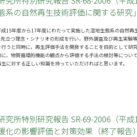
究所特別研究報告 SR-68-2006（平成
態系の自然再生技術評価に関する研究」
成15年度から17年度にわたって実施した湿地生態系の自然再
に先立つ理念・シナリオの形成を行い，野外調査及び再生実験
を行うと同時に，再生評価手法を開発することを目的として研
的に，物質循環的機能の観点から評価する手法の検討等につい
再生に対する正しい知識を持っていただければと思います。
究所特別研究報告 SR-69-2006（平成
暖化の影響評価と対策効果（終了報告）