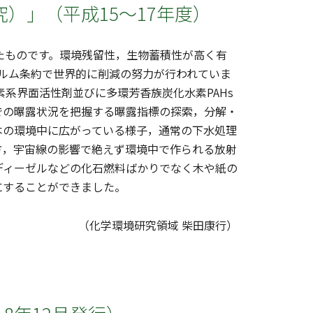
）」（平成15～17年度）
たものです。環境残留性，生物蓄積性が高く有
ホルム条約で世界的に削減の努力が行われていま
素系界面活性剤並びに多環芳香族炭化水素PAHs
での曝露状況を把握する曝露指標の探索，分解・
本の環境中に広がっている様子，通常の下水処理
方，宇宙線の影響で絶えず環境中で作られる放射
がディーゼルなどの化石燃料ばかりでなく木や紙の
にすることができました。
（化学環境研究領域 柴田康行）