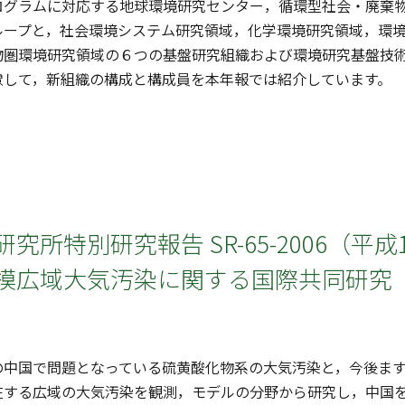
ログラムに対応する地球環境研究センター，循環型社会・廃棄
ループと，社会環境システム研究領域，化学環境研究領域，環
物圏環境研究領域の６つの基盤研究組織および環境研究基盤技
慮して，新組織の構成と構成員を本年報では紹介しています。
究所特別研究報告 SR-65-2006（平成
模広域大気汚染に関する国際共同研究（
中国で問題となっている硫黄酸化物系の大気汚染と，今後ます
在する広域の大気汚染を観測，モデルの分野から研究し，中国