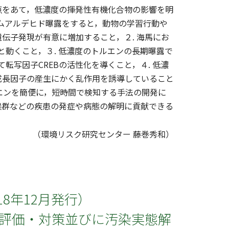
をあて，低濃度の揮発性有機化合物の影響を明
ルムアルデヒド曝露をすると，動物の学習行動や
伝子発現が有意に増加すること，２. 海馬にお
と動くこと，３. 低濃度のトルエンの長期曝露で
転写因子CREBの活性化を導くこと，４. 低濃
成長因子の産生にかく乱作用を誘導していること
ルエンを簡便に，短時間で検知する手法の開発に
候群などの疾患の発症や病態の解明に貢献できる
（環境リスク研究センター 藤巻秀和）
18年12月発行）
源評価・対策並びに汚染実態解