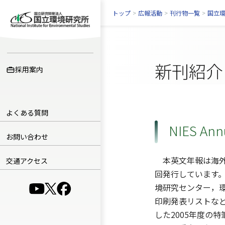
トップ
>
広報活動
>
刊行物一覧
>
国立
新刊紹介
採用案内
よくある質問
NIES An
お問い合わせ
本英文年報は海外
交通アクセス
回発行しています
境研究センター，
（別ウインドウで開きます）
（別ウインドウで開きます）
（別ウインドウで開きます）
印刷発表リストなど
した2005年度の