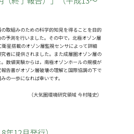
（終了報告）」（平成13～
の取組みのための科学的知見を得ることを目的
動の予測を行いました。その中で，北極オゾン層
る人工衛星搭載のオゾン層監視センサによって詳細
研究者に提供されました。また成層圏オゾン層の
た。数値実験からは，南極オゾンホールの規模が
究報告書がオゾン層破壊の理解と国際協調の下で
組みの一歩になれば幸いです。
（大気圏環境研究領域 今村隆史）
18年12月発行）