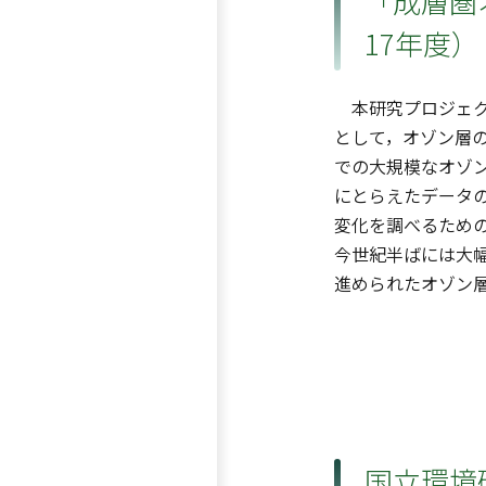
「成層圏
17年度）
本研究プロジェク
として，オゾン層
での大規模なオゾン
にとらえたデータ
変化を調べるため
今世紀半ばには大
進められたオゾン
国立環境研