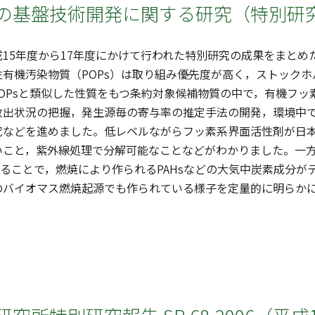
の基盤技術開発に関する研究（特別研究
15年度から17年度にかけて行われた特別研究の成果をまとめ
性有機汚染物質（POPs）は取り組み優先度が高く，ストック
OPsと類似した性質をもつ条約対象候補物質の中で，有機フッ
放出状況の把握，発生源毎の寄与率の推定手法の開発，環境中
究などを進めました。低レベルながらフッ素系界面活性剤が日
いこと，紫外線処理で分解可能なことなどがわかりました。一
することで，燃焼により作られるPAHsなどの大気中炭素成分
のバイオマス燃焼起源でも作られている様子を定量的に明らか