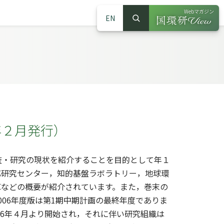
Webマガジン
EN
検索
（別ウインドウで
サイト内検索
成19年２月発行）
・研究の現状を紹介することを目的として年１
応研究センター，知的基盤ラボラトリー，地球環
算などの概要が紹介されています。また，巻末の
06年度版は第1期中期計画の最終年度でありま
06年４月より開始され，それに伴い研究組織は