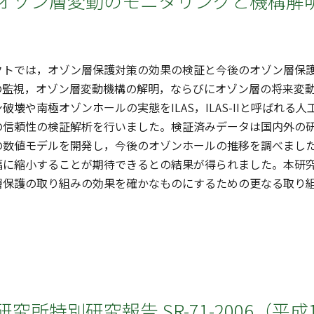
オゾン層変動のモニタリングと機構解明
トでは，オゾン層保護対策の効果の検証と今後のオゾン層保護
の監視，オゾン層変動機構の解明，ならびにオゾン層の将来変
破壊や南極オゾンホールの実態をILAS，ILAS-IIと呼ばれ
の信頼性の検証解析を行いました。検証済みデータは国内外の
の数値モデルを開発し，今後のオゾンホールの推移を調べまし
幅に縮小することが期待できるとの結果が得られました。本研
層保護の取り組みの効果を確かなものにするための更なる取り
究所特別研究報告 SR-71-2006（平成