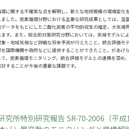
環に関する不確実な点を解明し，新たな地球規模の環境変化を
しました。炭素循環分野における主要な研究成果としては，温
測データをもとにした二酸化炭素の平均的収支の推定，大気境界
ます。また，総合的対策研究分野においては，気候モデルによ
現象・地域気候など詳細な将来予測が行えたこと，統合評価モ
果を国際機関や政府などに提供することができたこと，があげ
して，炭素循環モニタリング，統合評価モデルとの連携を深め
検討することが今後の重要な課題です。
究所特別研究報告 SR-70-2006（平成