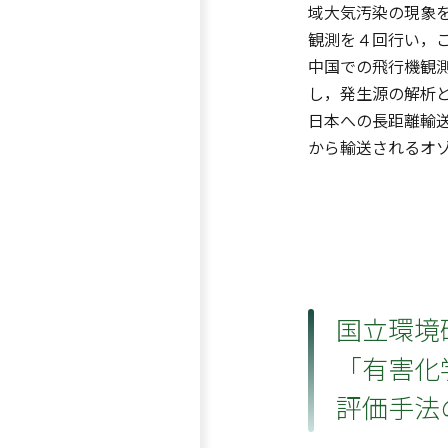
域大気汚染の現象を
観測を４回行い，
中国での飛行機観
し，発生源の解析
日本への長距離輸
から輸送されるオ
国立環境研
「有害化
評価手法