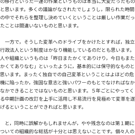
の移行といった一連の作業というものは本当に大変だったもの
と思います。多くの議論がなされたでしょうし，限られた時間
の中でそれらを整理し決めていくということは厳しい作業だっ
たことは間違いないものと思います。
一方で，そうした変革へのドライブをかけたとすれば，独立
行政法人という制度はかなり機能しているのだとも思います。
人や組織というものは「昨日またかくてありけり，今日もまた
かくてありなむ」といったように，基本的には保守的なものと
思います。まったく独自での自己変革ということはよほどの危
機に陥ったか，強固な意志と強いパワーのもとでなければなか
なかできることではないものと思います。５年ごとにやってく
る中期計画の改訂を上手に活用し不易流行を見極めて変革を遂
げるということができればと思います。
と，同時に誤解かもしれませんが，やや残念なのは第１期に
ついての組織的な総括が十分とは思えないことです。個々人の