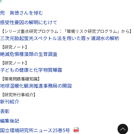
兜 眞徳さんを悼む
感受性要因の解明にむけて
【シリーズ重点研究プログラム：「環境リスク研究プログラム」から】
三次元励起蛍光スペクトル法を用いた霞ヶ浦湖水の解析
【研究ノート】
絶滅危惧種藻類の生育調査
【研究ノート】
子どもの健康と化学物質曝露
【環境問題基礎知識】
地球温暖化観測推進事務局の開設
【研究所行事紹介】
新刊紹介
表彰
編集後記
（別ウインドウで開きます）
国立環境研究所ニュース25巻5号