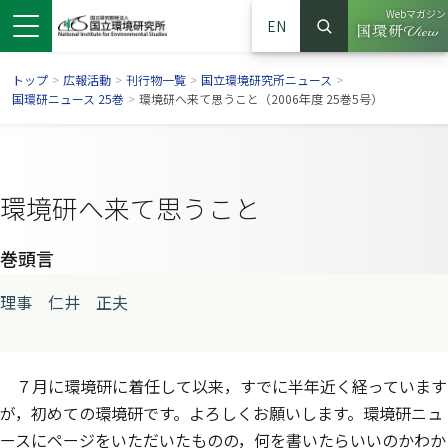
Webマガジン
EN
検索
（別ウイン
サイト内検索
トップ
>
広報活動
>
刊行物一覧
>
国立環境研究所ニュース
>
国環研ニュース 25巻
>
環境研へ来て思うこと（2006年度 25巻5号）
環境研へ来て思うこと
巻頭言
理事 仁井 正夫
ンドウで開きます）
ウインドウで開きます）
別ウインドウで開きます）
７月に環境研に着任して以来，すでに半年近く経っています
が，初めての環境研です。よろしくお願いします。環境研ニュ
ースにページをいただいたものの，何を書いたらいいのかわか