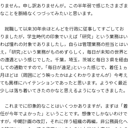
りません。申し訳ありませんが。この半年弱で感じたさまざま
なことを脈絡なくつづってみたいと思います。
就職して以来30年余ほとんどを行政に従事してすごしてお
りましたが，学生時代の印象でいえば「研究」という業務はい
わば憧れの対象でありましたし，自らは管理業務の担当とはい
え，｢研究｣という業務がものめずらしく，毎日が未知の世界と
の遭遇という感じでした。千葉，埼玉，茨城と毎日３県を経由
しての通勤ですので，｢毎日が遠足｣といった感じで，着任１ヵ
月ほどは（周囲にどう映ったかはよくわかりませんが）今考え
ても異様にハイテンションであったと思います。ようやく最近
少しは落ち着いてきたのかなと思えるようになってきました。
これまでに印象的なことはいくつかありますが，まずは「着
任が今年でよかった」ということです。想像でしかないわけで
すが，中期計画の改訂，それに伴う組織の再編，非公務員化へ