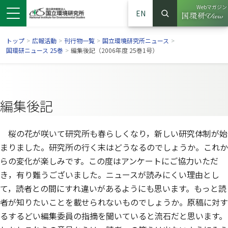
Webマガジン
EN
検索
（別ウイン
サイト内検索
トップ
>
広報活動
>
刊行物一覧
>
国立環境研究所ニュース
>
国環研ニュース 25巻
>
編集後記（2006年度 25巻1号）
編集後記
桜の花が咲いて研究所も春らしくなり，新しい研究体制が始
まりました。研究所の行く末はどうなるのでしょうか。これか
らの変化が楽しみです。この度はアンケートにご協力いただ
き，有り難うございました。ニュースが読みにくい理由とし
ンドウで開きます）
ウインドウで開きます）
別ウインドウで開きます）
て，読者との間にすれ違いがあるようにも思います。もっと読
者が知りたいことを載せられないものでしょうか。原稿に対す
るするどい編集委員の指摘を聞いていると流石だと思います。