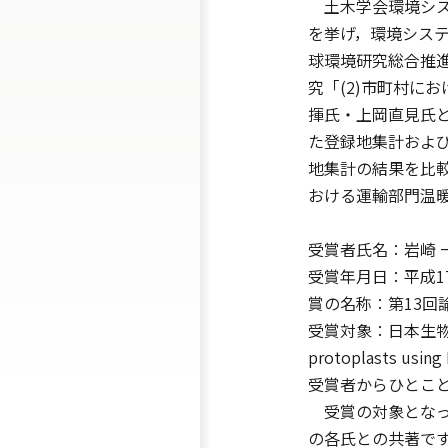
土木学会環境システ
を挙げ，環境シス
球環境研究総合推進
究「(2)市町村に
揮氏・上岡直見氏
た登録地集計およ
地集計の結果を比
おける運輸部門温
受賞者氏名：岩崎 
受賞年月日：平成17
賞の名称：第13回
受賞対象：日本生物工学会英文
protoplasts using 
受賞者からひとこ
受賞の対象となっ
の各氏との共著です