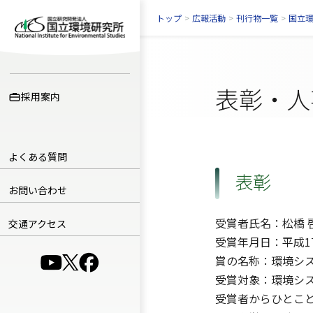
トップ
>
広報活動
>
刊行物一覧
>
国立
表彰・人
採用案内
よくある質問
表彰
お問い合わせ
受賞者氏名：松橋 
交通アクセス
受賞年月日：平成1
賞の名称：環境シ
（別ウインドウで開きます）
（別ウインドウで開きます）
（別ウインドウで開きます）
受賞対象：環境シス
受賞者からひとこ