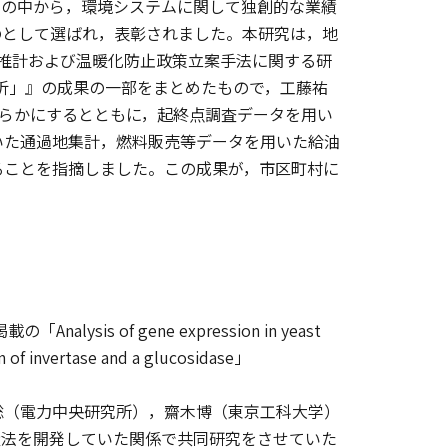
文の中から，環境システムに関して独創的な業績
のとして選ばれ，表彰されました。本研究は，地
出量推計および温暖化防止政策立案手法に関する研
分析」』の成果の一部をまとめたもので，工藤祐
らかにするとともに，起終点調査データを用い
いた通過地集計，燃料販売等データを用いた給油
ることを指摘しました。この成果が，市区町村に
nalysis of gene expression in yeast
on of invertase and a glucosidase」
（電力中央研究所），齋木博（東京工科大学）
量法を開発していた関係で共同研究をさせていた