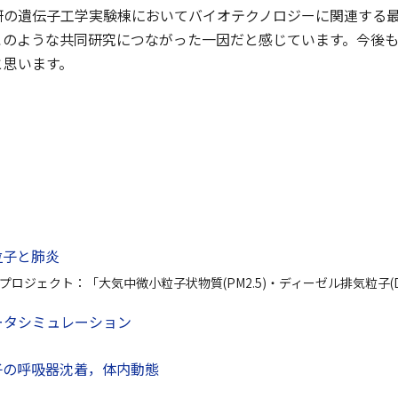
研の遺伝子工学実験棟においてバイオテクノロジーに関連する
このような共同研究につながった一因だと感じています。今後
と思います。
粒子と肺炎
プロジェクト：「大気中微小粒子状物質(PM2.5)・ディーゼル排気粒子
ータシミュレーション
子の呼吸器沈着，体内動態