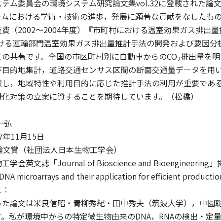
ム委員会の環境システム研究論文集vol.32に登載された論
テムにおける学術・技術の進歩，発展に顕著な貢献をなしたも
費（2002～2004年度）『市町村における温室効果ガス排
おける運輸部門温室効果ガス排出量推計手法の開発および要因
との共著です。全国の市区町村別に自動車からのCO
排出量を明
2
び目的地集計，道路交通センサス区間の断面交通量データを用
較し，地域特性や利用目的に応じた推計手法の利用が重要であ
暖化対策の立案に資することを期待しています。（松橋）
一弘
年11月15日
論文賞（社団法人日本生物工学会）
誌「Journal of Bioscience and Bioengineering」掲載の「A
DNA microarrays and their application for efficient producti
と：
た論文は米良信昭・青柳秀紀・田中秀夫（筑波大学），中園聡
。私が環境中からの特定微生物由来のDNA，RNAの検出・定