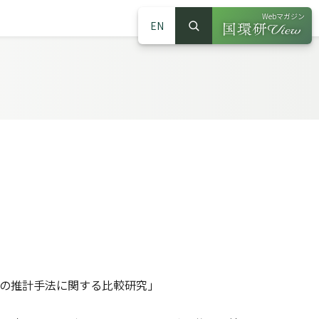
Webマガジン
EN
検索
（別ウインドウで
サイト内検索
出量の推計手法に関する比較研究」