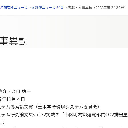
環境研究所ニュース
>
国環研ニュース 24巻
>
表彰・人事異動（2005年度 24巻5号）
事異動
啓介・森口 祐一
7年11月４日
ステム優秀論文賞（土木学会環境システム委員会）
テム研究論文集vol.32掲載の「市区町村の運輸部門CO2排
と：