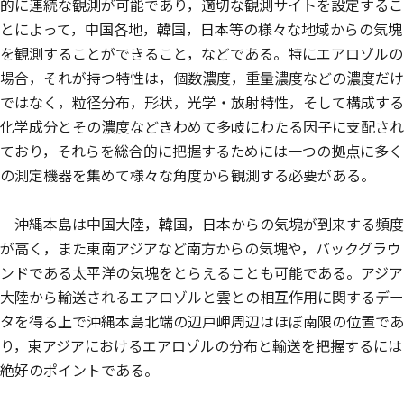
的に連続な観測が可能であり，適切な観測サイトを設定するこ
とによって，中国各地，韓国，日本等の様々な地域からの気塊
を観測することができること，などである。特にエアロゾルの
場合，それが持つ特性は，個数濃度，重量濃度などの濃度だけ
ではなく，粒径分布，形状，光学・放射特性，そして構成する
化学成分とその濃度などきわめて多岐にわたる因子に支配され
ており，それらを総合的に把握するためには一つの拠点に多く
の測定機器を集めて様々な角度から観測する必要がある。
沖縄本島は中国大陸，韓国，日本からの気塊が到来する頻度
が高く，また東南アジアなど南方からの気塊や，バックグラウ
ンドである太平洋の気塊をとらえることも可能である。アジア
大陸から輸送されるエアロゾルと雲との相互作用に関するデー
タを得る上で沖縄本島北端の辺戸岬周辺はほぼ南限の位置であ
り，東アジアにおけるエアロゾルの分布と輸送を把握するには
絶好のポイントである。