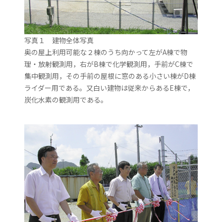
写真１ 建物全体写真
奥の屋上利用可能な２棟のうち向かって左がA棟で物
理・放射観測用，右がB棟で化学観測用，手前がC棟で
集中観測用，その手前の屋根に窓のある小さい棟がD棟
ライダー用である。又白い建物は従来からあるE棟で，
炭化水素の観測用である。