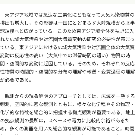
東アジア地域では急速な工業化にともなって大気汚染物質の
排出も増大し，その影響は一国にとどまらず大陸規模から北半
球規模へと広がっている。このため東アジア域全体を視野に入
れた広域大気汚染や対流圏大気質変動の研究の必要性が高まっ
ている。東アジアにおける広域大気汚染や対流圏全体の大気質
変動は反応性の高い（大気中での滞留時間の短い）物質の時
間・空間的な変動に起因している。そのため，それぞれの反応
性物質の時間的・空間的な分布の理解や輸送・変質過程の理解
が必要である。
観測からの現象解明のアプローチとしては，広域を一望する
観測，空間的に密な観測とともに，様々な化学種やその物理・
化学的な特徴を総合的に把握する拠点観測が重要である。地上
の拠点観測の長所は，スペースや電力に比較的余裕があるた
め，多くの測器を用いた総合的な観測が可能であること，時間