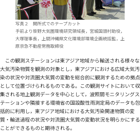
写真２ 開所式でのテープカット
手前より笹野大気圏環境研究領域長，宮城国頭村助役，
大塚理事長，上間沖縄県文化環境部環境企画統括監，上
原京急不動産常務取締役
この観測ステーションは東アジア地域から輸送される様々な
大気汚染物質を観測の対象とし，東アジアにおける広域大気汚
染の状況や対流圏大気質の変動を総合的に観測するための拠点
として位置づけられるものである。この観測サイトにおいて収
集される地上観測データを中心として，波照間モニタリングス
テーションや隣接する環境省の国設酸性雨測定局のデータも包
括的に利用し，東アジア地域における大気汚染関連物質の変
質・輸送過程の状況や対流圏大気質の変動状況を明らかにする
ことができるものと期待される。