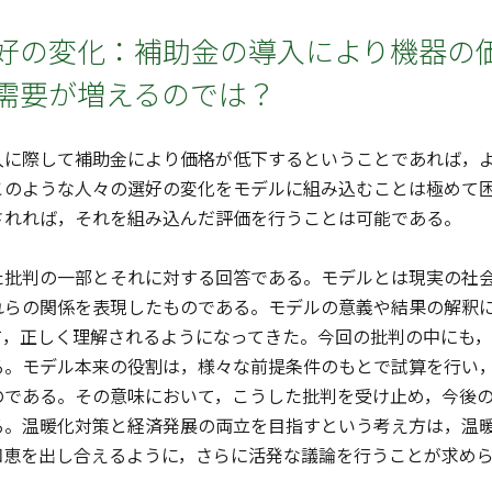
好の変化：補助金の導入により機器の
需要が増えるのでは？
に際して補助金により価格が低下するということであれば，よ
このような人々の選好の変化をモデルに組み込むことは極めて
されれば，それを組み込んだ評価を行うことは可能である。
批判の一部とそれに対する回答である。モデルとは現実の社会
れらの関係を表現したものである。モデルの意義や結果の解釈
て，正しく理解されるようになってきた。今回の批判の中にも
る。モデル本来の役割は，様々な前提条件のもとで試算を行い
のである。その意味において，こうした批判を受け止め，今後
る。温暖化対策と経済発展の両立を目指すという考え方は，温
知恵を出し合えるように，さらに活発な議論を行うことが求め