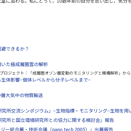
究室に加わる。私にとって，10数年前の自分を思い出し，気分
回避できるか？
用いた極成層圏雲の解析
プロジェクト：「成層圏オゾン層変動のモニタリングと機構解析」から
生体影響−個体レベルから分子レベルまで−
中層大気中の物質輸送
研究所交流シンポジウム」−生物指標・モニタリング−生物を用
境研究所と国立環境研究所との協力に関する検討会」報告
ー総合展・技術会議（nano tech 2005）」出展報告