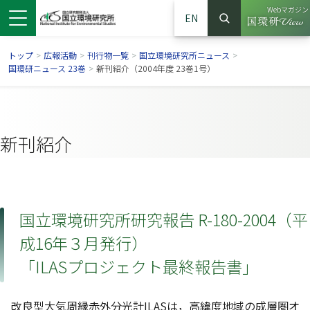
Webマガジン
EN
検索
（別ウイン
サイト内検索
トップ
>
広報活動
>
刊行物一覧
>
国立環境研究所ニュース
>
国環研ニュース 23巻
>
新刊紹介（2004年度 23巻1号）
新刊紹介
国立環境研究所研究報告 R-180-2004（平
成16年３月発行）
ンドウで開きます）
ウインドウで開きます）
別ウインドウで開きます）
「ILASプロジェクト最終報告書」
改良型大気周縁赤外分光計ILASは，高緯度地域の成層圏オ