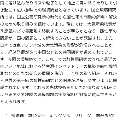
雨に溶け込んだりガスや粒子として地上に舞い降りたりして引
き起こす広い意味での環境問題となっています。国立環境研究
所では，国立公害研究所の時代から酸性雨の問題の解明・解決
のための取り組みを続けています。現在では，大気汚染物質が
季節風などで長距離を移動することが明らかとなり，酸性雨の
問題が一国の問題として解決できないことが認識され，また，
日本では東アジア地域の大気汚染の影響が危惧されることか
ら，経済発展が進む中国などとの共同研究が進められていま
す。今回の環境儀では，これまでの酸性雨研究の流れと最近の
東アジア地域における発生源インベントリーの構築や航空機観
測などの新たな研究の展開を説明し，今後の取り組み，それか
ら世界の第一線の酸性雨研究との関連が理解しやすいように解
説されています。これらの先端技術を用いた地道な取り組みに
より東アジア地域の環境問題の実態解明と対策に貢献できると
考えられます。
（「環境儀」第12号ワーキンググループリーダー 藤巻秀和）