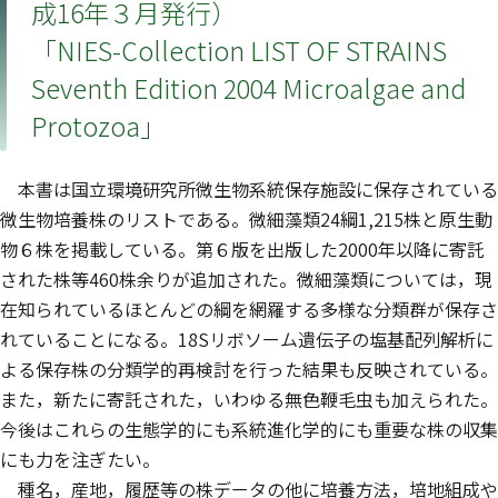
成16年３月発行）
「NIES-Collection LIST OF STRAINS
Seventh Edition 2004 Microalgae and
Protozoa」
本書は国立環境研究所微生物系統保存施設に保存されている
微生物培養株のリストである。微細藻類24綱1,215株と原生動
物６株を掲載している。第６版を出版した2000年以降に寄託
された株等460株余りが追加された。微細藻類については，現
在知られているほとんどの綱を網羅する多様な分類群が保存さ
れていることになる。18Sリボソーム遺伝子の塩基配列解析に
よる保存株の分類学的再検討を行った結果も反映されている。
また，新たに寄託された，いわゆる無色鞭毛虫も加えられた。
今後はこれらの生態学的にも系統進化学的にも重要な株の収集
にも力を注ぎたい。
種名，産地，履歴等の株データの他に培養方法，培地組成や