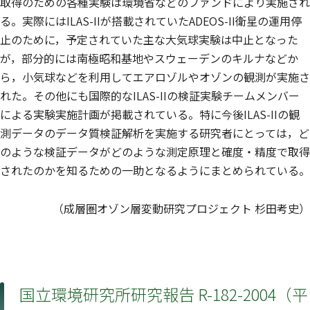
取得のための各種実験は環境省などのファンドにより実施され
る。実際にはILAS-IIが搭載されていたADEOS-II衛星の運用停
止のために，予定されていた主な大気球実験は中止となった
が，部分的には南極昭和基地やスウェーデンのキルナなどか
ら，小気球などを利用してエアロゾルやオゾンの観測が実施さ
れた。その他にも国際的なILAS-IIの検証実験チームメンバー
による実験実施計画が掲載されている。特に今後ILAS-IIの観
測データのデータ質検証解析を実施する研究者にとっては，ど
のような検証データがどのような測定原理と確度・精度で取得
されたのかを知るための一助となるようにまとめられている。
（成層圏オゾン層変動研究プロジェクト 杉田考史）
国立環境研究所研究報告 R-182-2004（平