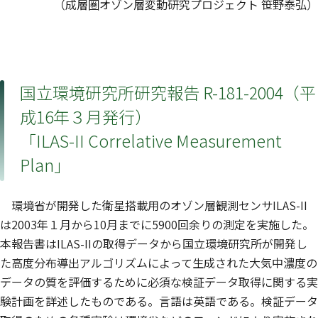
（成層圏オゾン層変動研究プロジェクト 笹野泰弘）
国立環境研究所研究報告 R-181-2004（平
成16年３月発行）
「ILAS-II Correlative Measurement
Plan」
環境省が開発した衛星搭載用のオゾン層観測センサILAS-II
は2003年１月から10月までに5900回余りの測定を実施した。
本報告書はILAS-IIの取得データから国立環境研究所が開発し
た高度分布導出アルゴリズムによって生成された大気中濃度の
データの質を評価するために必須な検証データ取得に関する実
験計画を詳述したものである。言語は英語である。検証データ