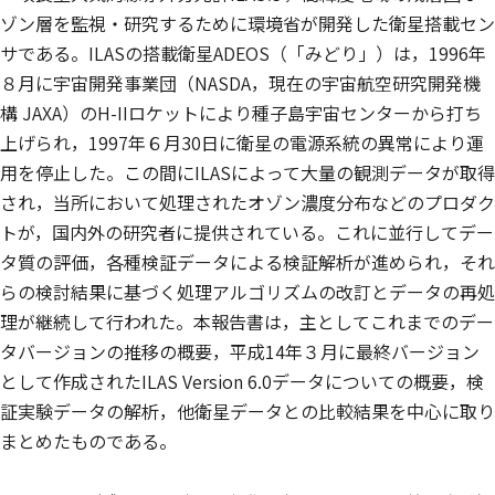
ゾン層を監視・研究するために環境省が開発した衛星搭載セン
サである。ILASの搭載衛星ADEOS（「みどり」）は，1996年
８月に宇宙開発事業団（NASDA，現在の宇宙航空研究開発機
構 JAXA）のH-IIロケットにより種子島宇宙センターから打ち
上げられ，1997年６月30日に衛星の電源系統の異常により運
用を停止した。この間にILASによって大量の観測データが取得
され，当所において処理されたオゾン濃度分布などのプロダク
トが，国内外の研究者に提供されている。これに並行してデー
タ質の評価，各種検証データによる検証解析が進められ，それ
らの検討結果に基づく処理アルゴリズムの改訂とデータの再処
理が継続して行われた。本報告書は，主としてこれまでのデー
タバージョンの推移の概要，平成14年３月に最終バージョン
として作成されたILAS Version 6.0データについての概要，検
証実験データの解析，他衛星データとの比較結果を中心に取り
まとめたものである。