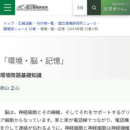
Webマガジン
EN
検索
（別ウイン
サイト内検索
トップ
>
広報活動
>
刊行物一覧
>
国立環境研究所ニュース
>
国環研ニュース 22巻
>
環境・脳・記憶（2003年度 22巻1号）
「環境・脳・記憶」
環境問題基礎知識
掛山 正心
ンドウで開きます）
ウインドウで開きます）
別ウインドウで開きます）
脳は，神経細胞とその線維，そしてそれをサポートするグリ
ア細胞からなっています。家と家が電話線でつながり，電話機
を介して連絡が伝わるように，神経細胞と神経細胞は神経線維