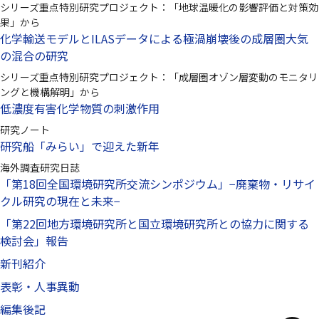
シリーズ重点特別研究プロジェクト：「地球温暖化の影響評価と対策効
果」から
化学輸送モデルとILASデータによる極渦崩壊後の成層圏大気
の混合の研究
シリーズ重点特別研究プロジェクト：「成層圏オゾン層変動のモニタリ
ングと機構解明」から
低濃度有害化学物質の刺激作用
研究ノート
研究船「みらい」で迎えた新年
海外調査研究日誌
「第18回全国環境研究所交流シンポジウム」−廃棄物・リサイ
クル研究の現在と未来−
「第22回地方環境研究所と国立環境研究所との協力に関する
検討会」報告
新刊紹介
表彰・人事異動
編集後記