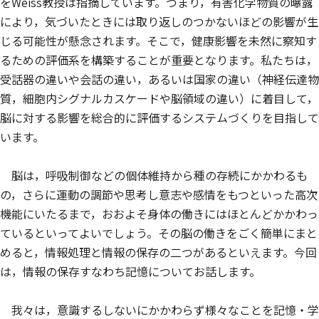
をWeiss教授は指摘しています。つまり，有害化学物質の曝露
により，気づいたときには取り返しのつかないほどの影響が生
じる可能性が懸念されます。そこで，健康影響を未然に察知す
るための評価系を構築することが重要となります。私たちは，
受話器の違いや会話の違い，あるいは国家の違い（神経伝達物
質，細胞内シグナルカスケードや脳領域の違い）に着目して，
脳に対する影響を総合的に評価するシステムづくりを目指して
います。
脳は，呼吸制御などの個体維持から種の存続にかかわるも
の，さらに運動の調節や思考し意志や感情をもつといった高次
機能にいたるまで，おおよそ身体の働きにはほとんどかかわっ
ているといってよいでしょう。その脳の働きをごく簡単にまと
めると，情報処理と情報の保存の二つがあるといえます。今回
は，情報の保存すなわち記憶についてお話します。
我々は，意識するしないにかかわらず様々なことを記憶・学