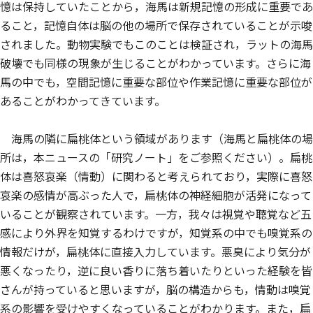
憶は保持していたことから，海馬は新規記憶の形成に重要であ
ること，記憶自体は脳の他の場所で保存されていることが示唆
されました。動物実験でもこのことは検証され，ラットの海馬
破壊でも同様の現象が生じることがわかっています。さらに海
馬の中でも，空間記憶に重要な部位や作業記憶に重要な部位が
あることがわかってきています。
海馬の隣に扁桃体という領域があります（海馬と扁桃体の場
所は，本ニュースの「研究ノート」をご参照ください）。扁桃
体は喜怒哀楽（情動）に関わると考えられており，実際に喜怒
哀楽の感情が高ぶった人で，扁桃体の神経細胞が活発になって
いることが観察されています。一方，我々は視覚や聴覚など五
感により外界を知覚するわけですが，知覚系の中でも嗅覚系の
情報だけが，扁桃体に直接入力しています。悪臭により気分が
悪くなったり，逆に良い香りに落ち着いたりといった経験を皆
さんが持っていると思いますが，脳の構造からも，情動は嗅覚
系の影響を受けやすくなっていることがわかります。また，扁