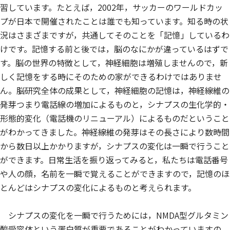
習しています。たとえば，2002年，サッカーのワールドカッ
プが日本で開催されたことは誰でも知っています。知る時の状
況はさまざまですが，共通してそのことを「記憶」しているわ
けです。記憶する前と後では，脳のなにかが違っているはずで
す。脳の世界の特徴として，神経細胞は増殖しませんので，新
しく記憶をする時にそのための家ができるわけではありませ
ん。脳研究全体の成果として，神経細胞の記憶は，神経線維の
発芽つまり電話線の増加によるものと，シナプスの生化学的・
形態的変化（電話機のリニューアル）によるものだということ
がわかってきました。神経線維の発芽はその長さにより数時間
から数日以上かかりますが，シナプスの変化は一瞬で行うこと
ができます。日常生活を振り返ってみると，私たちは電話番号
や人の顔，名前を一瞬で覚えることができますので，記憶のほ
とんどはシナプスの変化によるものと考えられます。
シナプスの変化を一瞬で行うためには，NMDA型グルタミン
酸受容体という蛋白質が重要であることがわかっていますの