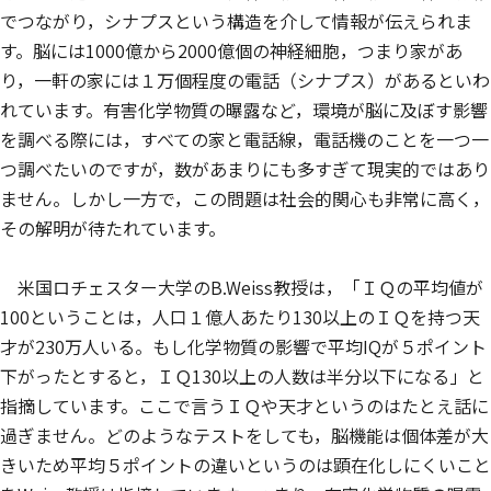
でつながり，シナプスという構造を介して情報が伝えられま
す。脳には1000億から2000億個の神経細胞，つまり家があ
り，一軒の家には１万個程度の電話（シナプス）があるといわ
れています。有害化学物質の曝露など，環境が脳に及ぼす影響
を調べる際には，すべての家と電話線，電話機のことを一つ一
つ調べたいのですが，数があまりにも多すぎて現実的ではあり
ません。しかし一方で，この問題は社会的関心も非常に高く，
その解明が待たれています。
米国ロチェスター大学のB.Weiss教授は，「ＩＱの平均値が
100ということは，人口１億人あたり130以上のＩＱを持つ天
才が230万人いる。もし化学物質の影響で平均IQが５ポイント
下がったとすると，ＩＱ130以上の人数は半分以下になる」と
指摘しています。ここで言うＩＱや天才というのはたとえ話に
過ぎません。どのようなテストをしても，脳機能は個体差が大
きいため平均５ポイントの違いというのは顕在化しにくいこと