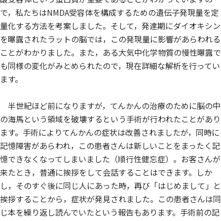
で，私たちはNMDA受容体を構成するための遺伝子発現量を定
量化する方法を考案しました。そして，発達期にダイオキシン
を曝露されたラットの脳では，この発現量に影響があらわれる
ことがわかりました。また，ある大気中化学物質の慢性曝露で
も同様の変化がみとめられたので，現在詳細な解析を行ってい
ます。
半世紀ほど前になりますが，てんかんの治療のために脳の中
の海馬という領域を破壊するという手術が行われたことがあり
ます。手術によりてんかんの症状は改善されましたが，同時に
記憶障害があらわれ，この患者さんは新しいことをまったく記
憶できなくなってしまいました（順行性健忘症）。お客さんが
来たとき，普通に挨拶をして会話することはできます。しか
し，そのすぐ後に同じ人にあった時，再び「はじめまして」と
挨拶することから，症状が発見されました。この患者さんは同
じ本を繰り返し読んでいたという報告もあります。手術前の記