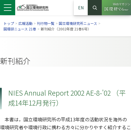
Webマガジン
EN
検索
（別ウイン
サイト内検索
トップ
>
広報活動
>
刊行物一覧
>
国立環境研究所ニュース
>
国環研ニュース 21巻
>
新刊紹介（2002年度 21巻6号）
新刊紹介
NIES Annual Report 2002 AE-8-'02 （平
成14年12月発行）
ンドウで開きます）
ウインドウで開きます）
別ウインドウで開きます）
本書は，国立環境研究所の平成13年度の活動状況を海外の
環境研究者や環境行政に携わる方々に分かりやすく紹介するこ