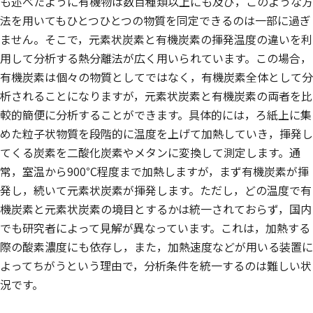
も述べたように有機物は数百種類以上にも及び，このような方
法を用いてもひとつひとつの物質を同定できるのは一部に過ぎ
ません。そこで，元素状炭素と有機炭素の揮発温度の違いを利
用して分析する熱分離法が広く用いられています。この場合，
有機炭素は個々の物質としてではなく，有機炭素全体として分
析されることになりますが，元素状炭素と有機炭素の両者を比
較的簡便に分析することができます。具体的には，ろ紙上に集
めた粒子状物質を段階的に温度を上げて加熱していき，揮発し
てくる炭素を二酸化炭素やメタンに変換して測定します。通
常，室温から900℃程度まで加熱しますが，まず有機炭素が揮
発し，続いて元素状炭素が揮発します。ただし，どの温度で有
機炭素と元素状炭素の境目とするかは統一されておらず，国内
でも研究者によって見解が異なっています。これは，加熱する
際の酸素濃度にも依存し，また，加熱速度などが用いる装置に
よってちがうという理由で，分析条件を統一するのは難しい状
況です。