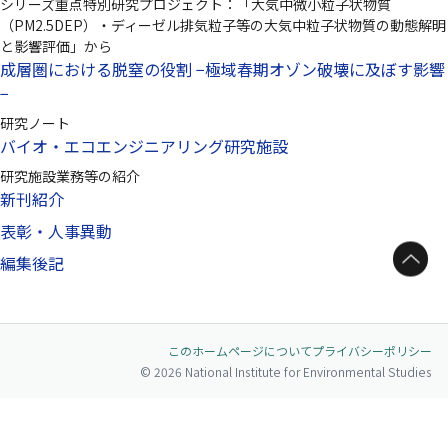
シリーズ重点特別研究プロジェクト：「大気中微小粒子状物質
（PM2.5DEP）・ディーゼル排気粒子等の大気中粒子状物質の動態解明
と影響評価」から
成層圏における脱窒の役割 −極域春期オゾン破壊に及ぼす影響
−
研究ノート
バイオ・エコエンジニアリング研究施設
研究施設業務等の紹介
新刊紹介
表彰・人事異動
ページトップへ
編集後記
このホームページについて
プライバシーポリシー
© 2026 National Institute for Environmental Studies