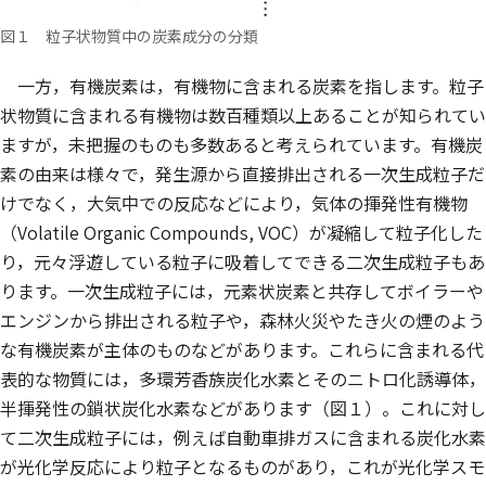
図１ 粒子状物質中の炭素成分の分類
一方，有機炭素は，有機物に含まれる炭素を指します。粒子
状物質に含まれる有機物は数百種類以上あることが知られてい
ますが，未把握のものも多数あると考えられています。有機炭
素の由来は様々で，発生源から直接排出される一次生成粒子だ
けでなく，大気中での反応などにより，気体の揮発性有機物
（Volatile Organic Compounds, VOC）が凝縮して粒子化した
り，元々浮遊している粒子に吸着してできる二次生成粒子もあ
ります。一次生成粒子には，元素状炭素と共存してボイラーや
エンジンから排出される粒子や，森林火災やたき火の煙のよう
な有機炭素が主体のものなどがあります。これらに含まれる代
表的な物質には，多環芳香族炭化水素とそのニトロ化誘導体，
半揮発性の鎖状炭化水素などがあります（図１）。これに対し
て二次生成粒子には，例えば自動車排ガスに含まれる炭化水素
が光化学反応により粒子となるものがあり，これが光化学スモ