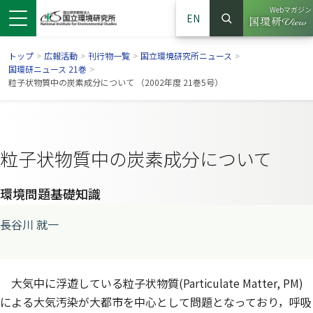
Webマガジン
EN
検索
（別ウイン
サイト内検索
トップ
>
広報活動
>
刊行物一覧
>
国立環境研究所ニュース
>
国環研ニュース 21巻
>
粒子状物質中の炭素成分について （2002年度 21巻5号）
粒子状物質中の炭素成分について
環境問題基礎知識
長谷川 就一
ンドウで開きます）
ウインドウで開きます）
別ウインドウで開きます）
大気中に浮遊している粒子状物質(Particulate Matter, PM)
による大気汚染が大都市を中心として問題となっており，呼吸