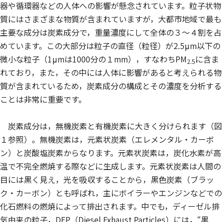
器や循環器などの人体への影響が懸念されています。粒子状物
質にはさまざまな物質が含まれていますが，大都市地域で最も
主要な成分は炭素成分で，重量濃度にして全体の３～４割を占
めています。この大部分は粒子の直径（粒径）が2.5μm以下の
微小な粒子（1μmは1000分の１mm），すなわちPM
に含ま
2.5
れており，また，その中には人体に影響があると考えられる物
質が含まれているため，炭素成分の構成とその濃度を分析する
ことは非常に重要です。
炭素成分は，無機炭素と有機炭素に大きく分けられます（図
１参照）。無機炭素は，元素状炭素（エレメンタル・カーボ
ン）と炭酸塩炭素からなります。元素状炭素は，炭化水素が高
温で不完全燃焼する際などに生成します。元素状炭素は人間の
目には黒く見え，光を吸収することから，黒色炭素（ブラッ
ク・カーボン）とも呼ばれ，主にボイラーやエンジンなどでの
化石燃料の燃焼によって排出されます。中でも，ディーゼル排
気由来の粒子，DEP（Diesel Exhaust Particles）には，“黒