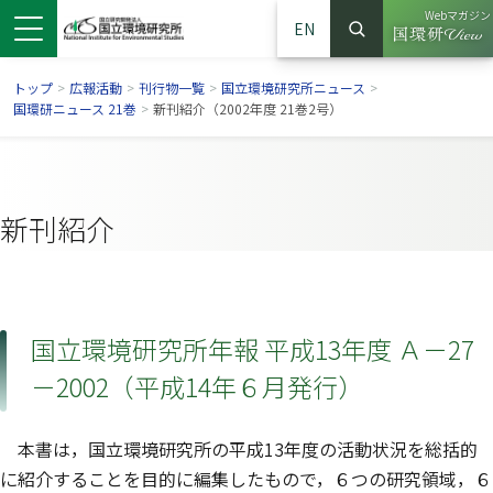
Webマガジン
EN
検索
（別ウイン
サイト内検索
トップ
>
広報活動
>
刊行物一覧
>
国立環境研究所ニュース
>
国環研ニュース 21巻
>
新刊紹介（2002年度 21巻2号）
新刊紹介
国立環境研究所年報 平成13年度 Ａ－27
－2002（平成14年６月発行）
ンドウで開きます）
ウインドウで開きます）
別ウインドウで開きます）
本書は，国立環境研究所の平成13年度の活動状況を総括的
に紹介することを目的に編集したもので，６つの研究領域，６