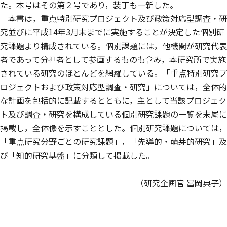
た。本号はその第２号であり，装丁も一新した。
本書は，重点特別研究プロジェクト及び政策対応型調査・研
究並びに平成14年3月末までに実施することが決定した個別研
究課題より構成されている。個別課題には，他機関が研究代表
者であって分担者として参画するものも含み，本研究所で実施
されている研究のほとんどを網羅している。「重点特別研究プ
ロジェクトおよび政策対応型調査・研究」については，全体的
な計画を包括的に記載するとともに，主として当該プロジェク
ト及び調査・研究を構成している個別研究課題の一覧を末尾に
掲載し，全体像を示すこととした。個別研究課題については，
「重点研究分野ごとの研究課題」，「先導的・萌芽的研究」及
び「知的研究基盤」に分類して掲載した。
（研究企画官 冨岡典子）