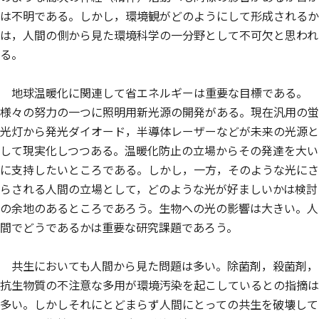
は不明である。しかし，環境観がどのようにして形成されるか
は，人間の側から見た環境科学の一分野として不可欠と思われ
る。
地球温暖化に関連して省エネルギーは重要な目標である。
様々の努力の一つに照明用新光源の開発がある。現在汎用の蛍
光灯から発光ダイオード，半導体レーザーなどが未来の光源と
して現実化しつつある。温暖化防止の立場からその発達を大い
に支持したいところである。しかし，一方，そのような光にさ
らされる人間の立場として，どのような光が好ましいかは検討
の余地のあるところであろう。生物への光の影響は大きい。人
間でどうであるかは重要な研究課題であろう。
共生においても人間から見た問題は多い。除菌剤，殺菌剤，
抗生物質の不注意な多用が環境汚染を起こしているとの指摘は
多い。しかしそれにとどまらず人間にとっての共生を破壊して