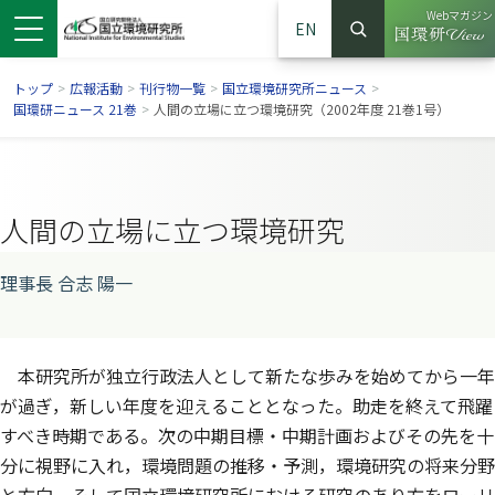
Webマガジン
EN
検索
（別ウイン
サイト内検索
トップ
>
広報活動
>
刊行物一覧
>
国立環境研究所ニュース
>
国環研ニュース 21巻
>
人間の立場に立つ環境研究（2002年度 21巻1号）
人間の立場に立つ環境研究
理事長 合志 陽一
本研究所が独立行政法人として新たな歩みを始めてから一年
ンドウで開きます）
ウインドウで開きます）
別ウインドウで開きます）
が過ぎ，新しい年度を迎えることとなった。助走を終えて飛躍
すべき時期である。次の中期目標・中期計画およびその先を十
分に視野に入れ，環境問題の推移・予測，環境研究の将来分野