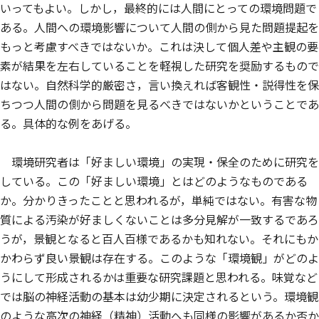
いってもよい。しかし，最終的には人間にとっての環境問題で
ある。人間への環境影響について人間の側から見た問題提起を
もっと考慮すべきではないか。これは決して個人差や主観の要
素が結果を左右していることを軽視した研究を奨励するもので
はない。自然科学的厳密さ，言い換えれば客観性・説得性を保
ちつつ人間の側から問題を見るべきではないかということであ
る。具体的な例をあげる。
環境研究者は「好ましい環境」の実現・保全のために研究を
している。この「好ましい環境」とはどのようなものである
か。分かりきったことと思われるが，単純ではない。有害な物
質による汚染が好ましくないことは多分見解が一致するであろ
うが，景観となると百人百様であるかも知れない。それにもか
かわらず良い景観は存在する。このような「環境観」がどのよ
うにして形成されるかは重要な研究課題と思われる。味覚など
では脳の神経活動の基本は幼少期に決定されるという。環境観
のような高次の神経（精神）活動へも同様の影響があるか否か