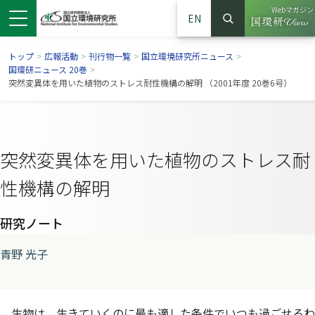
Webマガジン
EN
検索
（別ウイン
サイト内検索
トップ
>
広報活動
>
刊行物一覧
>
国立環境研究所ニュース
>
国環研ニュース 20巻
>
突然変異体を用いた植物のストレス耐性機構の解明 （2001年度 20巻6号）
突然変異体を用いた植物のストレス耐
性機構の解明
研究ノート
ンドウで開きます）
ウインドウで開きます）
別ウインドウで開きます）
青野 光子
生物は，生きていくのに最も適した条件でいつも過ごせるわ