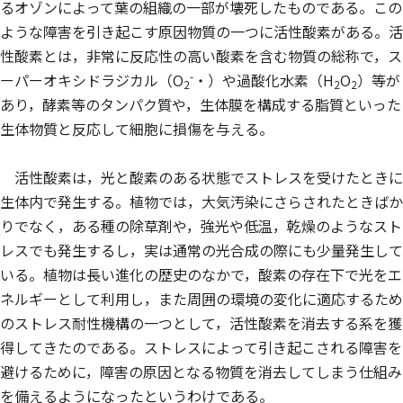
るオゾンによって葉の組織の一部が壊死したものである。この
ような障害を引き起こす原因物質の一つに活性酸素がある。活
性酸素とは，非常に反応性の高い酸素を含む物質の総称で，ス
-
ーパーオキシドラジカル（O
・）や過酸化水素（H
O
）等が
2
2
2
あり，酵素等のタンパク質や，生体膜を構成する脂質といった
生体物質と反応して細胞に損傷を与える。
活性酸素は，光と酸素のある状態でストレスを受けたときに
生体内で発生する。植物では，大気汚染にさらされたときばか
りでなく，ある種の除草剤や，強光や低温，乾燥のようなスト
レスでも発生するし，実は通常の光合成の際にも少量発生して
いる。植物は長い進化の歴史のなかで，酸素の存在下で光をエ
ネルギーとして利用し，また周囲の環境の変化に適応するため
のストレス耐性機構の一つとして，活性酸素を消去する系を獲
得してきたのである。ストレスによって引き起こされる障害を
避けるために，障害の原因となる物質を消去してしまう仕組み
を備えるようになったというわけである。