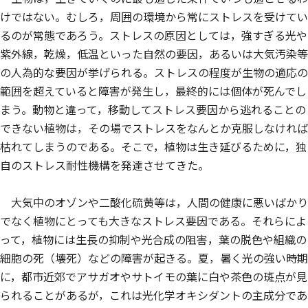
けではない。むしろ，周囲の環境から常にストレスを受けてい
るのが常態であろう。ストレスの原因としては，強すぎる光や
紫外線，乾燥，低温といった自然の要因，あるいは大気汚染等
の人為的な要因が挙げられる。ストレスの程度が生物の適応の
範囲を超えていると障害が発生し，最終的には個体が死んでし
まう。動物と違って，移動してストレス要因から逃れることの
できない植物は，その場でストレスをなんとか克服しなければ
枯れてしまうのである。そこで，植物は生き延びるために，独
自のストレス耐性機構を発達させてきた。
大気中のオゾンや二酸化硫黄等は，人間の健康に悪いばかり
でなく植物にとっても大きなストレス要因である。それらによ
って，植物には生長の抑制や光合成の阻害，葉の脱色や組織の
細胞の死（壊死）などの障害が起きる。夏，暑く光の強い時期
に，都市近郊でアサガオやサトイモの葉に白や茶色の斑点が見
られることがあるが，これは光化学オキシダントの主成分であ