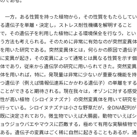
一方，ある性質を持った植物から，その性質をもたらしてい
る遺伝子を単離・決定し，ストレス耐性機構を解明すること
で，その遺伝子を利用した植物による環境保全を行なう，とい
う方法も考えられる。そのために非常に有効なのが突然変異体
を用いた研究である。突然変異体とは，何らかの原因で遺伝子
に変異が起き，その変異によって通常とは異なる性質を示す個
体であり，従来から遺伝学の研究に用いられてきた。突然変異
体を用いれば，特に，発現量は非常に少ないが重要な機能を持
つ遺伝子（例えば情報伝達系にかかわる遺伝子）の単離をする
ことができると期待される。現在我々は，オゾンに対する感受
性が高い植物（シロイヌナズナ）の突然変異体を用いて研究を
行っている。シロイヌナズナは小さな野草だが，全DNA配列が
既に決定されており，微生物でいえば大腸菌，動物でいえばシ
ョウジョウバエやマウスに匹敵する，極めて有用な実験植物で
ある。遺伝子の変異はごく稀に自然に起きることもあるが，通