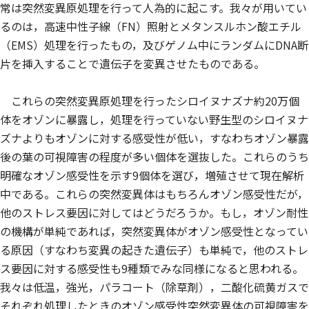
常は突然変異原処理を行って人為的に起こす。我々が用いてい
るのは，高速中性子線（FN）照射とメタンスルホン酸エチル
（EMS）処理を行ったもの，及びゲノム中にランダムにDNA断
片を挿入することで遺伝子を変異させたものである。
これらの突然変異原処理を行ったシロイヌナズナ約20万個
体をオゾンに暴露し，処理を行っていない野生型のシロイヌナ
ズナよりもオゾンに対する感受性が低い，すなわちオゾン暴露
後の葉の可視障害の程度が多い個体を選抜した。これらのうち
明確なオゾン感受性を示す9個体を選び，増殖させて現在解析
中である。これらの突然変異体はもちろんオゾン感受性だが，
他のストレス要因に対してはどうだろうか。もし，オゾン耐性
の機構が単純であれば，突然変異体がオゾン感受性となってい
る原因（すなわち変異の起きた遺伝子）も単純で，他のストレ
ス要因に対する感受性も9種類でみな同様になると思われる。
我々は低温，強光，パラコート（除草剤），二酸化硫黄ガスで
それぞれ処理したときのオゾン感受性突然変異体の可視障害を