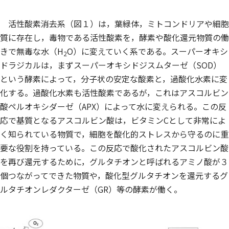
活性酸素消去系（図１）は，葉緑体，ミトコンドリアや細胞
質に存在し，毒物である活性酸素を，酵素や酸化還元物質の働
きで無毒な水（H
O）に変えていく系である。スーパーオキシ
2
ドラジカルは，まずスーパーオキシドジスムターゼ（SOD）
という酵素によって，分子状の安定な酸素と，過酸化水素に変
化する。過酸化水素も活性酸素であるが，これはアスコルビン
酸ペルオキシダーゼ（APX）によって水に変えられる。この反
応で基質となるアスコルビン酸は，ビタミンCとして非常によ
く知られている物質で，細胞を酸化的ストレスから守るのに重
要な役割を持っている。この反応で酸化されたアスコルビン酸
を再び還元するために，グルタチオンと呼ばれるアミノ酸が３
個つながってできた物質や，酸化型グルタチオンを還元するグ
ルタチオンレダクターゼ（GR）等の酵素が働く。