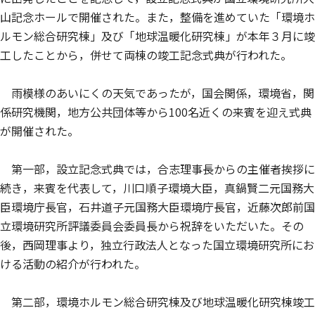
山記念ホールで開催された。また，整備を進めていた「環境ホ
ルモン総合研究棟」及び「地球温暖化研究棟」が本年３月に竣
工したことから，併せて両棟の竣工記念式典が行われた。
雨模様のあいにくの天気であったが，国会関係，環境省，関
係研究機関，地方公共団体等から100名近くの来賓を迎え式典
が開催された。
第一部，設立記念式典では，合志理事長からの主催者挨拶に
続き，来賓を代表して，川口順子環境大臣，真鍋賢二元国務大
臣環境庁長官，石井道子元国務大臣環境庁長官，近藤次郎前国
立環境研究所評議委員会委員長から祝辞をいただいた。その
後，西岡理事より，独立行政法人となった国立環境研究所にお
ける活動の紹介が行われた。
第二部，環境ホルモン総合研究棟及び地球温暖化研究棟竣工