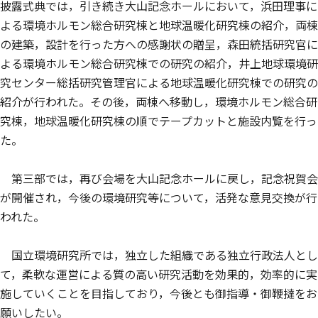
披露式典では，引き続き大山記念ホールにおいて，浜田理事に
よる環境ホルモン総合研究棟と地球温暖化研究棟の紹介，両棟
の建築，設計を行った方への感謝状の贈呈，森田統括研究官に
よる環境ホルモン総合研究棟での研究の紹介，井上地球環境研
究センター総括研究管理官による地球温暖化研究棟での研究の
紹介が行われた。その後，両棟へ移動し，環境ホルモン総合研
究棟，地球温暖化研究棟の順でテープカットと施設内覧を行っ
た。
第三部では，再び会場を大山記念ホールに戻し，記念祝賀会
が開催され，今後の環境研究等について，活発な意見交換が行
われた。
国立環境研究所では，独立した組織である独立行政法人とし
て，柔軟な運営による質の高い研究活動を効果的，効率的に実
施していくことを目指しており，今後とも御指導・御鞭撻をお
願いしたい。