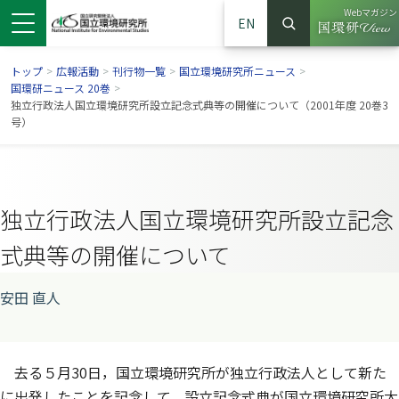
Webマガジン
EN
検索
（別ウイン
サイト内検索
トップ
>
広報活動
>
刊行物一覧
>
国立環境研究所ニュース
>
国環研ニュース 20巻
>
独立行政法人国立環境研究所設立記念式典等の開催について（2001年度 20巻3
号）
独立行政法人国立環境研究所設立記念
式典等の開催について
安田 直人
ンドウで開きます）
ウインドウで開きます）
別ウインドウで開きます）
去る５月30日，国立環境研究所が独立行政法人として新た
に出発したことを記念して，設立記念式典が国立環境研究所大