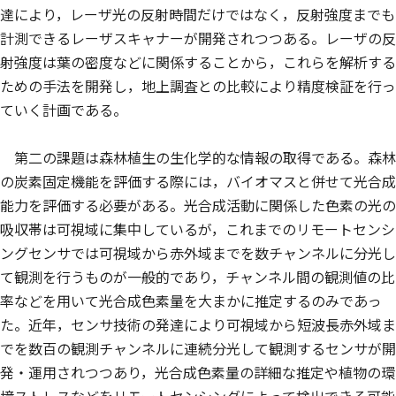
達により，レーザ光の反射時間だけではなく，反射強度までも
計測できるレーザスキャナーが開発されつつある。レーザの反
射強度は葉の密度などに関係することから，これらを解析する
ための手法を開発し，地上調査との比較により精度検証を行っ
ていく計画である。
第二の課題は森林植生の生化学的な情報の取得である。森林
の炭素固定機能を評価する際には，バイオマスと併せて光合成
能力を評価する必要がある。光合成活動に関係した色素の光の
吸収帯は可視域に集中しているが，これまでのリモートセンシ
ングセンサでは可視域から赤外域までを数チャンネルに分光し
て観測を行うものが一般的であり，チャンネル間の観測値の比
率などを用いて光合成色素量を大まかに推定するのみであっ
た。近年，センサ技術の発達により可視域から短波長赤外域ま
でを数百の観測チャンネルに連続分光して観測するセンサが開
発・運用されつつあり，光合成色素量の詳細な推定や植物の環