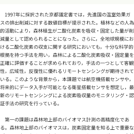
1997年に採択された京都議定書では，先進国の温室効果ガ
スの排出削減に対する数値目標が提示された。植林などの人為
的活動により，森林植生が二酸化炭素を吸収・固定した量が削
減量として認められることになった。さらに，全地球規模にお
ける二酸化炭素の収支に関する研究においても，十分な科学的
根拠を持つ手法を用い，森林による二酸化炭素吸収・固定量を
正確に評価することが求められており，手法の一つとして客観
性，広域性，反復性に優れるリモートセンシングが期待されて
いる。このような背景から，本課題では航空機搭載センサや，
将来的にデータ入手が可能となる衛星搭載センサを想定し，最
新のリモートセンシングによる炭素吸収量のモニタリング・認
証手法の研究を行っている。
第一の課題は森林地上部のバイオマス計測の高精度化であ
る。森林地上部のバイオマスは，炭素固定量を知る上で重要な