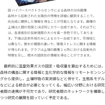
図 ハイパースペクトラルセンサによる森林の分光画像
森林から反射された太陽光の特徴を詳細に観測することで，
光合成に関係した情報を得ることが可能となります。画像の
上端は人間の知覚とほぼ同じカラー合成であり，それ以下に
は，各波長別の反射強度の大小を紫－赤色で示してありま
す。下端は近赤外域のみによるカラー合成であり，可視域と
は異なり，樹木の種類の違いや，環境ストレスに関する情報
が得られます。グラフは上端の画像２ヵ所における反射光の
特徴を示し，樹木の固体別の情報を得ることができます。
最終的に温室効果ガスの固定・吸収量を算出するためには，
森林の構造に関する情報と生化学的な情報をリモートセンシン
グから提供し，土壌呼吸の実測値などと併せて，生態系モデル
などによる統合が必要となってくる。幅広い分野における研究
者間の連携が不可欠であり，研究者間のネットワークを構築し
つつ研究の展開を図っていく予定である。