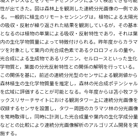
境ストレスなどをリモートセンシングによって検出できる可能
性が出てきた。図は森林上を観測した連続分光画像の一例であ
る。一般的に植生のリモートセンシングは，植物による太陽光
の吸収・反射が繰り返された結果を観測しているが，その基本
となるのは植物の単葉による吸収・反射特性であり，それは葉
内の生化学物質量によって特徴付けられる。昨年度からカラマ
ツを対象として葉内の光合成色素であるクロロフィルの量や，
光合成による生成物であるリグニン，セルロースといった生化
学物質と，葉面の分光反射特性との関係の解明を行っている。
この関係を基に，前述の連続分光型のセンサによる観測値から
森林植生の生化学物質量を推定し，森林の光合成ポテンシャル
を広域に評価することが可能となる。今年度からは苫小牧フラ
ックスリサーチサイトにおける観測タワー上に連続分光画像を
収録するセンサを設置し，タワー周囲のカラマツ林の分光画像
を常時取得し，同時に計測した光合成量や葉内の生化学成分量
などとの比較により連続分光画像解析のアルゴリズム開発を実
施する。