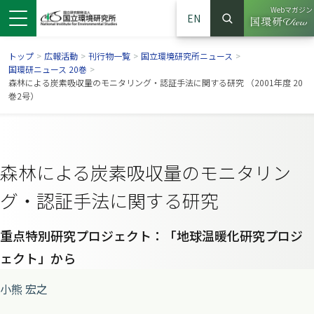
Webマガジン
EN
検索
（別ウイン
サイト内検索
トップ
>
広報活動
>
刊行物一覧
>
国立環境研究所ニュース
>
国環研ニュース 20巻
>
森林による炭素吸収量のモニタリング・認証手法に関する研究 （2001年度 20
巻2号）
森林による炭素吸収量のモニタリン
グ・認証手法に関する研究
重点特別研究プロジェクト：「地球温暖化研究プロジ
ンドウで開きます）
ウインドウで開きます）
別ウインドウで開きます）
ェクト」から
小熊 宏之