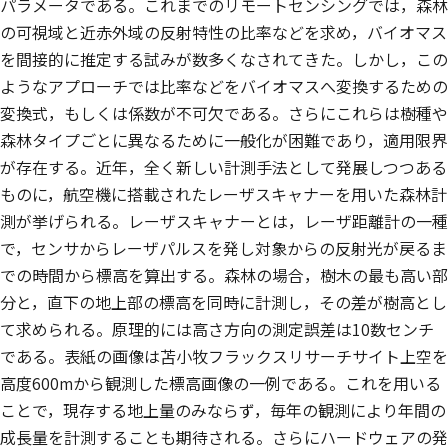
パラメータである。これまでのリモートセンシングでは，森林
の可視域と近赤外域の反射特性の比率などを求め，バイオマス
を間接的に推定する試みが数多くなされてきた。しかし，この
ようなアプローチでは比率などをバイオマスへ変換するための
変換式，もしくは係数が不可欠である。さらにこれらは樹種や
森林タイプごとに異なるために一般化が困難であり，適用限界
が存在する。近年，全く新しい計測手法として発展しつつある
ものに，航空機に搭載されたレーザスキャナーを用いた森林計
測が挙げられる。レーザスキャナーとは，レーザ距離計の一種
で，センサからレーザパルスを発し対象からの反射光が戻るま
での時間から標高を算出する。森林の場合，樹木の最も高い部
分と，直下の地上部の標高を同時に計測し，その差が樹高とし
て求められる。原理的には高さ方向の測定誤差は10数センチ
である。表紙の画像は苫小牧フラックスリサーチサイト上空を
高度600mから観測した標高画像の一例である。これを用いる
ことで，現存する地上量のみならず，毎年の観測により年間の
成長量を計測することも期待される。さらにハードウェアの発