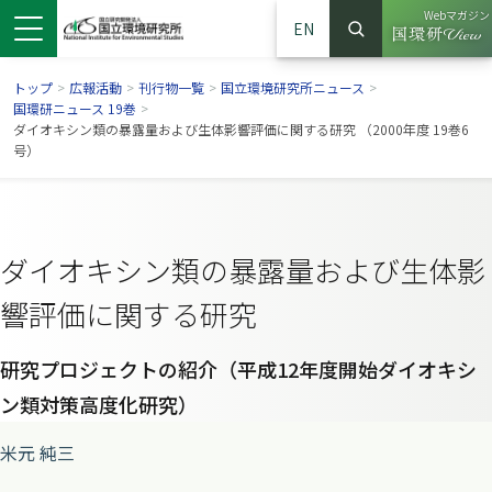
Webマガジン
EN
検索
（別ウイン
サイト内検索
トップ
>
広報活動
>
刊行物一覧
>
国立環境研究所ニュース
>
国環研ニュース 19巻
>
ダイオキシン類の暴露量および生体影響評価に関する研究 （2000年度 19巻6
号）
ダイオキシン類の暴露量および生体影
響評価に関する研究
研究プロジェクトの紹介（平成12年度開始ダイオキシ
ンドウで開きます）
ウインドウで開きます）
別ウインドウで開きます）
ン類対策高度化研究）
米元 純三