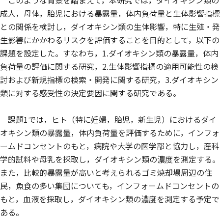
このような背景を踏まえて，本研究では，ダイオキシン類の
成人，母体，胎児における暴露量，体内負荷量と生体影響指標
との関係を検討し，ダイオキシン類の生体影響，特に生殖・発
生影響にかかわるリスクを評価することを目的として，以下の
課題を設定した。すなわち，1.ダイオキシン類の暴露量，体内
負荷量の評価に関する研究，2.生体影響指標の適用可能性の検
討および新規指標の検索・開発に関する研究，3.ダイオキシン
類に対する感受性の決定要因に関する研究である。
課題1では，ヒト（特に妊婦，胎児，新生児）におけるダイ
オキシン類の暴露量，体内負荷量を評価するために，インフォ
ームドコンセントのもと，病院や大学の医学部と協力し，産科
学的試料や母乳を採取し，ダイオキシン類の濃度を測定する。
また，比較的暴露量が高いと考えられるゴミ焼却場周辺の住
民，魚食の多い集団についても，インフォームドコンセントの
もと，血液を採取し，ダイオキシン類の濃度を測定する予定で
ある。