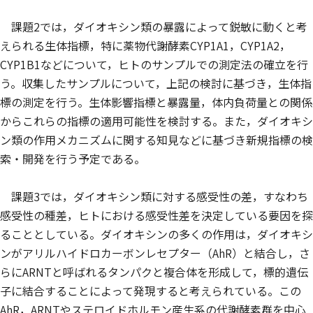
課題2では，ダイオキシン類の暴露によって鋭敏に動くと考
えられる生体指標，特に薬物代謝酵素CYP1A1，CYP1A2，
CYP1B1などについて，ヒトのサンプルでの測定法の確立を行
う。収集したサンプルについて，上記の検討に基づき，生体指
標の測定を行う。生体影響指標と暴露量，体内負荷量との関係
からこれらの指標の適用可能性を検討する。また，ダイオキシ
ン類の作用メカニズムに関する知見などに基づき新規指標の検
索・開発を行う予定である。
課題3では，ダイオキシン類に対する感受性の差，すなわち
感受性の種差，ヒトにおける感受性差を決定している要因を探
ることとしている。ダイオキシンの多くの作用は，ダイオキシ
ンがアリルハイドロカーボンレセプター（AhR）と結合し，さ
らにARNTと呼ばれるタンパクと複合体を形成して，標的遺伝
子に結合することによって発現すると考えられている。この
AhR，ARNTやステロイドホルモン産生系の代謝酵素群を中心