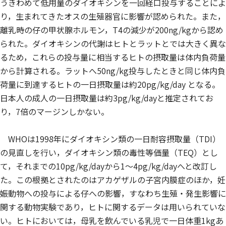
うきわめて低用量のダイオキシンを一回経口投与することによ
り，生まれてきたオスの生殖器官に影響が認められた。また，
離乳時の仔の甲状腺ホルモン，T4の減少が200ng/kgから認め
られた。ダイオキシンの代謝はヒトとラットとでは大きく異な
るため，これらの投与量に相当するヒトの摂取量は体内負荷量
から計算される。ラットへ50ng/kg投与したときと同じ体内負
荷量に到達するヒトの一日摂取量は約20pg/kg/day となる。
日本人の成人の一日摂取量は約3pg/kg/dayと推定されてお
り，7倍のマージンしかない。
WHOは1998年にダイオキシン類の一日耐容摂取量（TDI）
の見直しを行い，ダイオキシン類の毒性等価量（TEQ）とし
て，それまでの10pg/kg/dayから1～4pg/kg/dayへと改訂し
た。この根拠とされたのはアカゲザルの子宮内膜症のほか，妊
娠動物への投与による仔への影響，すなわち生殖・発生影響に
関する動物実験であり，ヒトに関するデータは用いられていな
い。ヒトにおいては，母乳を飲んでいる乳児で一日体重1kgあ