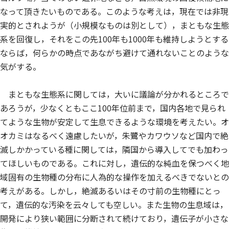
なって頂きたいものである。このような考えは，現在では非現
実的とされようが（小規模なものは別として），まともな生態
系を回復し，それをこの先100年も1000年も維持しようとする
ならば，何らかの時点であながち避けて通れないことのような
気がする。
まともな生態系に関しては，大いに議論が分かれるところで
あろうが，少なくともここ100年位前まで，国内各地で見られ
てような生物が安定して生息できるような環境を考えたい。オ
オカミはなるべく遠慮したいが，朱鷺やカワウソなど国内で絶
滅しかかっている種に関しては，隣国から導入してでも加わっ
てほしいものである。これに対し，遺伝的な純血を保つべく地
域固有の生物種の分布に人為的な操作を加えるべきでないとの
考えがある。しかし，絶滅あるいはその寸前の生物種にとっ
て，遺伝的な汚染を云々しても空しい。また生物の生息域は，
開発により狭い範囲に分断されて続けており，遺伝子が小さな