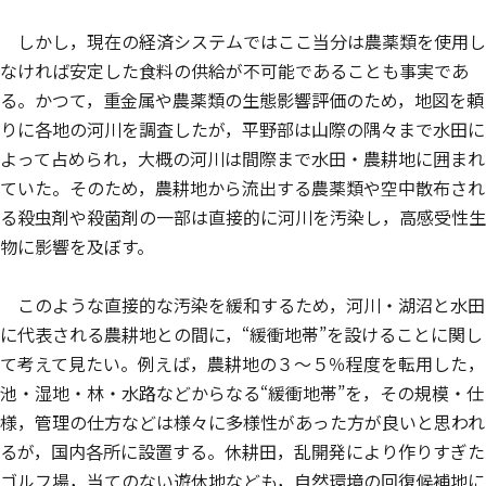
しかし，現在の経済システムではここ当分は農薬類を使用し
なければ安定した食料の供給が不可能であることも事実であ
る。かつて，重金属や農薬類の生態影響評価のため，地図を頼
りに各地の河川を調査したが，平野部は山際の隅々まで水田に
よって占められ，大概の河川は間際まで水田・農耕地に囲まれ
ていた。そのため，農耕地から流出する農薬類や空中散布され
る殺虫剤や殺菌剤の一部は直接的に河川を汚染し，高感受性生
物に影響を及ぼす。
このような直接的な汚染を緩和するため，河川・湖沼と水田
に代表される農耕地との間に，“緩衝地帯”を設けることに関し
て考えて見たい。例えば，農耕地の３～５％程度を転用した，
池・湿地・林・水路などからなる“緩衝地帯”を，その規模・仕
様，管理の仕方などは様々に多様性があった方が良いと思われ
るが，国内各所に設置する。休耕田，乱開発により作りすぎた
ゴルフ場，当てのない遊休地なども，自然環境の回復候補地に