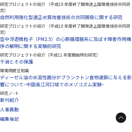
研究プロジェクトの紹介 （平成10 年度終了開発途上国環境技術共同研
究）
自然利用強化型適正水質改善技術の共同開発に関する研究
研究プロジェクトの紹介 （平成10 年度終了開発途上国環境技術共同研
究）
空中浮遊微粒子（PM2.5）の心肺循環器系に及ぼす障害作用機
序の解明に関する実験的研究
研究プロジェクトの紹介（平成11 年度開始特別研究）
干潟とその保護
環境問題豆知識
ディーゼル油の水溶性画分がプランクトン食物連鎖に与える影
響について−中国長江河口域でのメゾコズム実験−
研究ノ−ト
新刊紹介
人事異動
ページトップへ
編集後記