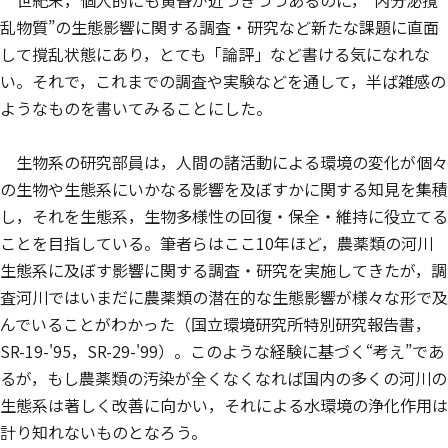
世紀末，個人的にも黄昏が近づきつつあるのに，“内分泌撹
乱物質”の生態影響に関する調査・研究など新たな課題に直面
して撹乱状態にあり，とても「論評」など書ける気になれな
い。それで，これまでの調査や実験などを通して，半ば雑感の
ようなものを書いてみることにした。
生物系の研究部員は，人間の諸活動による環境の変化が個々
の生物や生態系にいかなる影響を及ぼすかに関する知見を集積
し，それを生態系，生物多様性の回復・保全・維持に役立てる
ことを目指している。筆者らはここ10年ほど，農薬類の河川
生態系に及ぼす影響に関する調査・研究を実施してきたが，調
査河川ではいまだに農薬類の潜在的な生態影響が様々な形で及
んでいることがわかった（国立環境研究所特別研究報告書，
SR-19-'95，SR-29-'99）。このような経験に基づく“考え”であ
るが，もし農薬類の汚染が全くなくなれば国内の多くの河川の
生態系は著しく改善に向かい，それによる水環境の浄化作用は
計り知れないものとなろう。