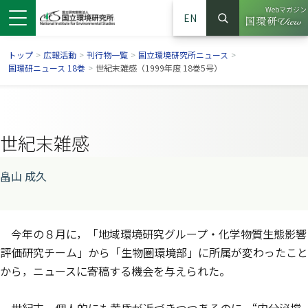
Webマガジン
EN
検索
（別ウイン
サイト内検索
トップ
>
広報活動
>
刊行物一覧
>
国立環境研究所ニュース
>
国環研ニュース 18巻
>
世紀末雑感（1999年度 18巻5号）
世紀末雑感
畠山 成久
今年の８月に，「地域環境研究グループ・化学物質生態影響
ンドウで開きます）
ウインドウで開きます）
別ウインドウで開きます）
評価研究チーム」から「生物圏環境部」に所属が変わったこと
から，ニュースに寄稿する機会を与えられた。