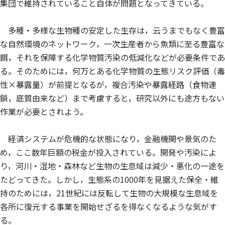
集団で維持されていること自体が問題となってきている。
多種・多様な生物種の安定した生存は，云うまでもなく豊富
な自然環境のネットワーク，一次生産者から魚類に至る豊富な
餌，それを保障する化学物質汚染の低減化などが必要条件であ
る。そのためには，何万とある化学物質の生態リスク評価（毒
性×暴露量）が前提となるが，複合汚染や暴露経路（食物連
鎖，底質由来など）まで考慮すると，研究以外にも途方もない
作業が必要とされよう。
経済システムが危機的な状態になり，金融機関や景気のた
め，ここ数年巨額の税金が投入されている。開発や汚染によ
り，河川・湿地・森林など生物の生息域は減少・悪化の一途を
たどってきた。しかし，生態系の1000年を見据えた保全・維
持のためには，21世紀には反転して生物の大規模な生息域を
各所に復元する事業を開始せざるを得なくなるような気がす
る。