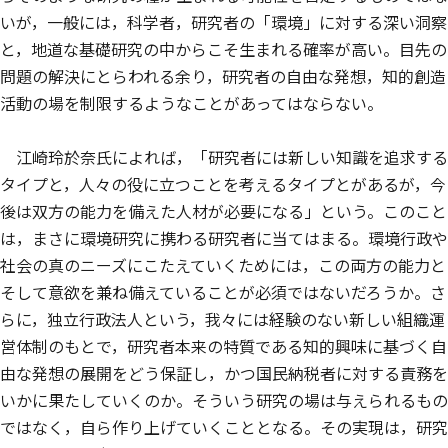
いが，一般には，科学者，研究者の「環境」に対する深い洞察
と，地道な基礎研究の中からこそ生まれる確率が高い。目先の
問題の解決にとらわれる余り，研究者の自由な発想，知的創造
活動の場を制限するようなことがあってはならない。
江崎玲於奈氏によれば，「研究者には新しい知識を追求する
タイプと，人々の役に立つことを考えるタイプとがあるが，今
後は双方の能力を備えた人材が必要になる」という。このこと
は，まさに環境研究に携わる研究者に当てはまる。環境行政や
社会の真のニーズにこたえていくためには，この両方の能力と
そして意欲を兼ね備えていることが必須ではないだろうか。さ
らに，独立行政法人という，我々には経験のない新しい組織運
営体制のもとで，研究者本来の特質である知的興味に基づく自
由な発想の展開をどう保証し，かつ国民納税者に対する責務を
いかに果たしていくのか。そういう研究の場は与えられるもの
ではなく，自ら作り上げていくこととなる。その実現は，研究