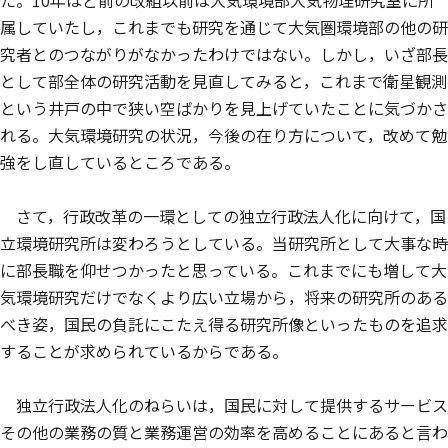
た。10年ほど前の改組以前は大気環境部大気物理研究室に所
属していたし，これまでも研究を通じて大気圏環境部の他の研
究者とのつながりがなかったわけではない。しかし，いざ部長
として部全体の研究活動を見直してみると，これまで衛星観測
という井戸の中で狭い空ばかりを見上げていたことに気づかさ
れる。大気環境研究の状況，今後の在り方について，改めて勉
強をし直しているところである。
さて，行政改革の一環としての独立行政法人化に向けて，国
立環境研究所は変わろうとしている。当研究所として大事な時
に部長職を仰せつかったと思っている。これまでにも増して大
気環境研究だけでなくより広い立場から，将来の研究所のある
べき姿，国民の負託にこたえ得る研究所像といったものを追求
することが求められているからである。
独立行政法人化のねらいは，国民に対して提供するサービス
その他の業務の質と業務運営の効率を高めることにあると言わ