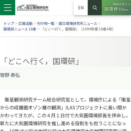
Webマガジン
EN
検索
（別ウイン
サイト内検索
トップ
>
広報活動
>
刊行物一覧
>
国立環境研究所ニュース
>
国環研ニュース 18巻
>
「どこへ行く，国環研」（1999年度 18巻4号）
「どこへ行く，国環研」
笹野 泰弘
衛星観測研究チーム総合研究官として，環境庁による「衛星
ンドウで開きます）
ウインドウで開きます）
別ウインドウで開きます）
からの成層圏オゾン層の観測」ILASプロジェクトに長い間か
かわってきたが，この４月１日付で大気圏環境部長を拝命し，
新たに大気圏環境研究を推し進める役割をも担うことになっ