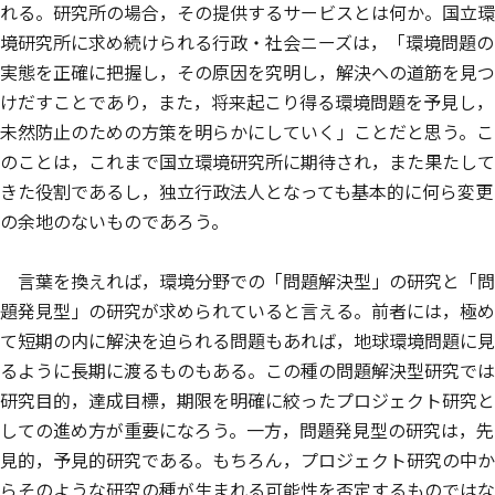
れる。研究所の場合，その提供するサービスとは何か。国立環
境研究所に求め続けられる行政・社会ニーズは，「環境問題の
実態を正確に把握し，その原因を究明し，解決への道筋を見つ
けだすことであり，また，将来起こり得る環境問題を予見し，
未然防止のための方策を明らかにしていく」ことだと思う。こ
のことは，これまで国立環境研究所に期待され，また果たして
きた役割であるし，独立行政法人となっても基本的に何ら変更
の余地のないものであろう。
言葉を換えれば，環境分野での「問題解決型」の研究と「問
題発見型」の研究が求められていると言える。前者には，極め
て短期の内に解決を迫られる問題もあれば，地球環境問題に見
るように長期に渡るものもある。この種の問題解決型研究では
研究目的，達成目標，期限を明確に絞ったプロジェクト研究と
しての進め方が重要になろう。一方，問題発見型の研究は，先
見的，予見的研究である。もちろん，プロジェクト研究の中か
らそのような研究の種が生まれる可能性を否定するものではな