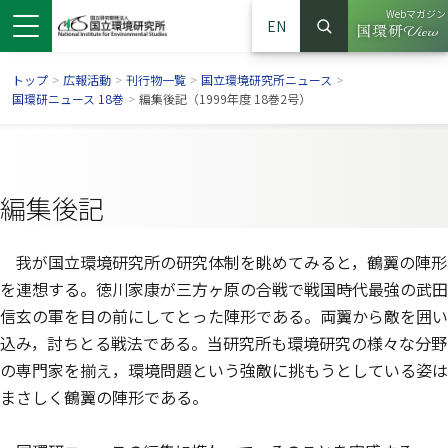
Webマガジン
EN
検索
（別ウイン
サイト内検索
トップ
>
広報活動
>
刊行物一覧
>
国立環境研究所ニュース
>
国環研ニュース 18巻
>
編集後記（1999年度 18巻2号）
編集後記
我が国立環境研究所の研究体制を眺めてみると，鶴翼の陣形
を連想する。徳川家康が三方ヶ原の合戦で戦国時代最強の武田
信玄の軍を目の前にしてとった陣形である。両翼から敵を囲い
込み，討ちとる戦法である。当研究所も環境研究の様々な分野
ンドウで開きます）
ウインドウで開きます）
別ウインドウで開きます）
の専門家を揃え，環境問題という強敵に挑もうとしている姿は
まさしく鶴翼の陣形である。