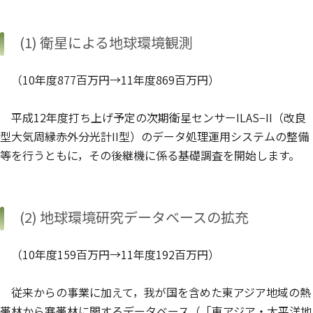
(1) 衛星による地球環境観測
（10年度877百万円→11年度869百万円）
平成12年度打ち上げ予定の次期衛星センサーILAS−II（改良
型大気周縁赤外分光計II型）のデータ処理運用システムの整備
等を行うともに，その後継機に係る基礎調査を開始します。
(2) 地球環境研究データベースの拡充
（10年度159百万円→11年度192百万円）
従来からの事業に加えて，我が国を含めた東アジア地域の熱
帯林から寒帯林に関するデータベース（「東アジア・太平洋地