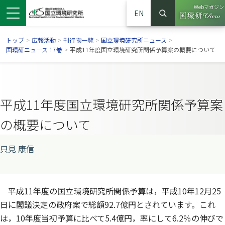
Webマガジン
EN
検索
（別ウイン
サイト内検索
トップ
>
広報活動
>
刊行物一覧
>
国立環境研究所ニュース
>
国環研ニュース 17巻
>
平成11年度国立環境研究所関係予算案の概要について
平成11年度国立環境研究所関係予算案
の概要について
只見 康信
ンドウで開きます）
ウインドウで開きます）
別ウインドウで開きます）
平成11年度の国立環境研究所関係予算は，平成10年12月25
日に閣議決定の政府案で総額92.7億円とされています。これ
は，10年度当初予算に比べて5.4億円，率にして6.2％の伸びで