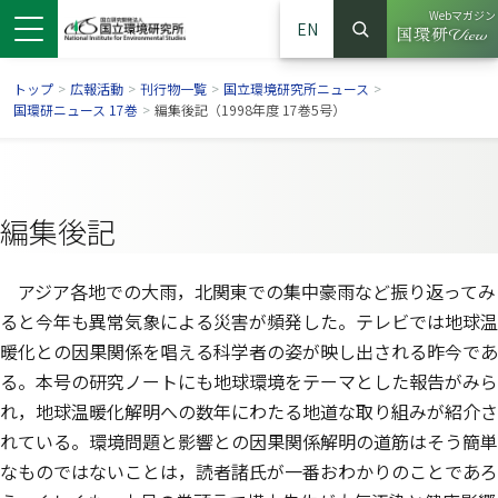
Webマガジン
EN
検索
（別ウイン
サイト内検索
トップ
>
広報活動
>
刊行物一覧
>
国立環境研究所ニュース
>
国環研ニュース 17巻
>
編集後記（1998年度 17巻5号）
編集後記
アジア各地での大雨，北関東での集中豪雨など振り返ってみ
ると今年も異常気象による災害が頻発した。テレビでは地球温
暖化との因果関係を唱える科学者の姿が映し出される昨今であ
る。本号の研究ノートにも地球環境をテーマとした報告がみら
ンドウで開きます）
ウインドウで開きます）
別ウインドウで開きます）
れ，地球温暖化解明への数年にわたる地道な取り組みが紹介さ
れている。環境問題と影響との因果関係解明の道筋はそう簡単
なものではないことは，読者諸氏が一番おわかりのことであろ