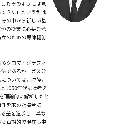
ずしもそのようには見
出てきた」という例は
，その中から新しい基
鉱炉の操業に必要な光
確立のための黒体輻射
あるクロマトグラフィ
方法であるが，ガス分
ムについては，粒径，
1950年代には考え
特性を理論的に解析したと
特性を求めた場合に，
れる差を追求し，単な
能は画期的で現在も中