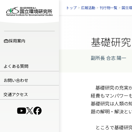
トップ
>
広報活動
>
刊行物一覧
>
国立
基礎研究
採用案内
副所長 合志 陽一
よくある質問
お問い合わせ
基礎研究の充実が
交通アクセス
経費もマンパワー
基礎研究は人類の
（別ウインドウで開きます）
（別ウインドウで開きます）
（別ウインドウで開きます）
題の解明・解決と
ところで基礎研究