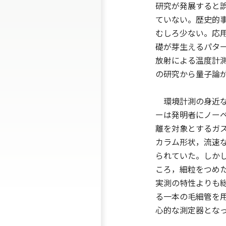
研究が発展すると
ていない。歴史的
むしろ少ない。応
礎が芽生えるパタ
放射による温度計
の研究から量子論
環境計測の身近な
ーは発明者にノー
離を対象とするガ
カラム形状，流速な
られていた。しかし，
ころ，細粒をつめ
実測の特性よりも
る一本の毛細管を
心的な測定器とな