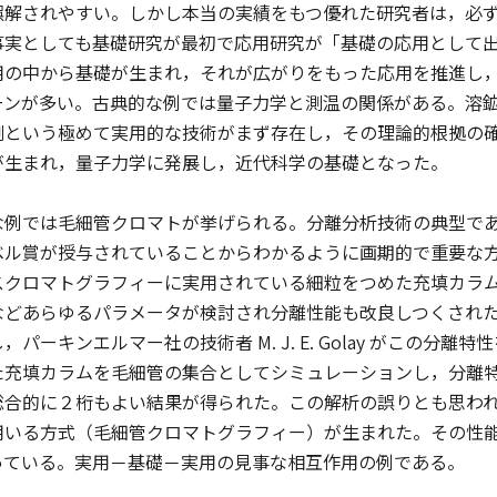
誤解されやすい。しかし本当の実績をもつ優れた研究者は，必
事実としても基礎研究が最初で応用研究が「基礎の応用として
用の中から基礎が生まれ，それが広がりをもった応用を推進し
ーンが多い。古典的な例では量子力学と測温の関係がある。溶
測という極めて実用的な技術がまず存在し，その理論的根拠の
が生まれ，量子力学に発展し，近代科学の基礎となった。
例では毛細管クロマトが挙げられる。分離分析技術の典型で
ベル賞が授与されていることからわかるように画期的で重要な
スクロマトグラフィーに実用されている細粒をつめた充填カラ
どあらゆるパラメータが検討され分離性能も改良しつくされたと
パーキンエルマー社の技術者 M. J. E. Golay がこの分離
た充填カラムを毛細管の集合としてシミュレーションし，分離
総合的に２桁もよい結果が得られた。この解析の誤りとも思わ
用いる方式（毛細管クロマトグラフィー）が生まれた。その性
っている。実用－基礎－実用の見事な相互作用の例である。