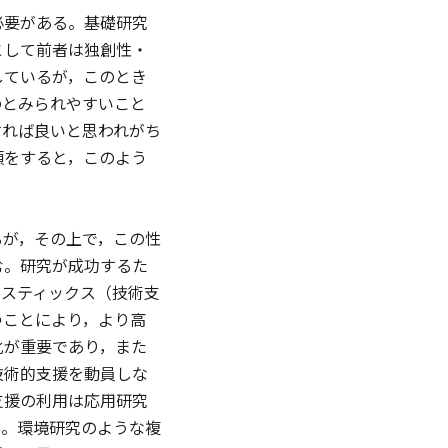
必要がある。基礎研究
として前者は独創性・
しているが，このとき
のとみられやすいこと
すれば良いと思われがち
類をすると，このよう
が，その上で，この性
む。研究が成功するた
ジスティックス（技術支
つことにより，より高
化が重要であり，また
技術的支援を動員しな
支援の利用は応用研究
る。環境研究のような複