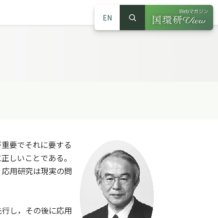
Webマガジン
EN
検索
（別ウインドウで
サイト内検索
重要でそれに要する
に正しいことである。
，応用研究は現実の問
先行し，その後に応用