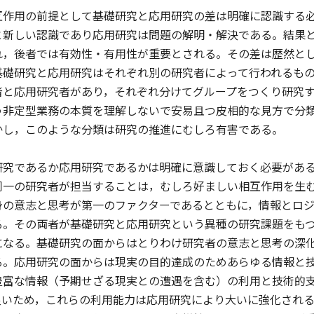
作用の前提として基礎研究と応用研究の差は明確に認識する
と新しい認識であり応用研究は問題の解明・解決である。結果
れ，後者では有効性・有用性が重要とされる。その差は歴然と
基礎研究と応用研究はそれぞれ別の研究者によって行われるも
者と応用研究者があり，それぞれ分けてグループをつくり研究
う非定型業務の本質を理解しないで安易且つ皮相的な見方で分
かし，このような分類は研究の推進にむしろ有害である。
究であるか応用研究であるかは明確に意識しておく必要がある
同一の研究者が担当することは，むしろ好ましい相互作用を生
身の意志と思考が第一のファクターであるとともに，情報とロ
る。その両者が基礎研究と応用研究という異種の研究課題をも
になる。基礎研究の面からはとりわけ研究者の意志と思考の深
る。応用研究の面からは現実の目的達成のためあらゆる情報と
豊富な情報（予期せざる現実との遭遇を含む）の利用と技術的
良いため，これらの利用能力は応用研究により大いに強化され