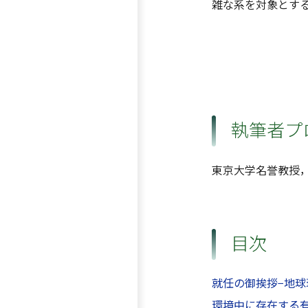
雑な系を対象とす
執筆者プ
東京大学名誉教授
目次
就任の御挨拶−地球
環境中に存在する