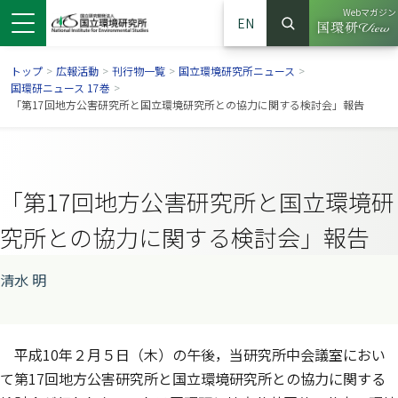
Webマガジン
EN
検索
（別ウイン
サイト内検索
トップ
>
広報活動
>
刊行物一覧
>
国立環境研究所ニュース
>
国環研ニュース 17巻
>
「第17回地方公害研究所と国立環境研究所との協力に関する検討会」報告
「第17回地方公害研究所と国立環境研
究所との協力に関する検討会」報告
清水 明
ンドウで開きます）
ウインドウで開きます）
別ウインドウで開きます）
平成10年２月５日（木）の午後，当研究所中会議室におい
て第17回地方公害研究所と国立環境研究所との協力に関する