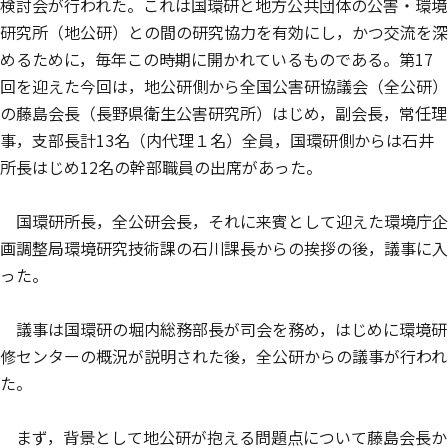
検討会が行われた。これは国環研と地方公共団体の公害・環境
研究所（地公研）との間の研究協力を有効にし，かつ交流を深
めるために，毎年この時期に開かれているものである。第17
回を迎えた今回は，地公研側から全国公害研協議会（全公研）
の藤島会長（長野県衛生公害研究所）はじめ，副会長，常任理
事，支部長計13名（内代理１名）全員，国環研側からは石井
所長はじめ12名の幹部職員の出席があった。
国環研所長，全公研会長，それに来賓として迎えた環境庁企
画調整局環境研究技術課の石川課長からの挨拶の後，議事に入
った。
議事は国環研の堀内総務部長が司会を務め，はじめに環境研
修センターの概況が説明された後，全公研からの議事が行われ
た。
まず，背景として地公研が抱える問題点について藤島会長か