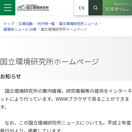
Webマガジン
EN
検索
（別ウイン
サイト内検索
トップ
>
広報活動
>
刊行物一覧
>
国立環境研究所ニュース
>
国環研ニュース 16巻
>
国立環境研究所ホームページ
国立環境研究所ホームページ
お知らせ
国立環境研究所の案内情報，研究情報等の提供をインターネ
ットにより行っています。WWWブラウザで見ることができま
ンドウで開きます）
ウインドウで開きます）
別ウインドウで開きます）
す。
なお，この国立環境研究所ニュースについても，平成２年度
発行分より，掲載しています。