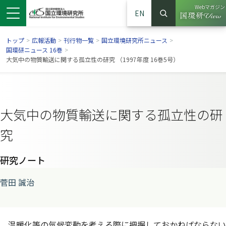
Webマガジン
EN
検索
（別ウイン
サイト内検索
トップ
>
広報活動
>
刊行物一覧
>
国立環境研究所ニュース
>
国環研ニュース 16巻
>
大気中の物質輸送に関する孤立性の研究 （1997年度 16巻5号）
大気中の物質輸送に関する孤立性の研
究
研究ノート
ンドウで開きます）
ウインドウで開きます）
別ウインドウで開きます）
菅田 誠治
温暖化等の気候変動を考える際に把握しておかねばならない