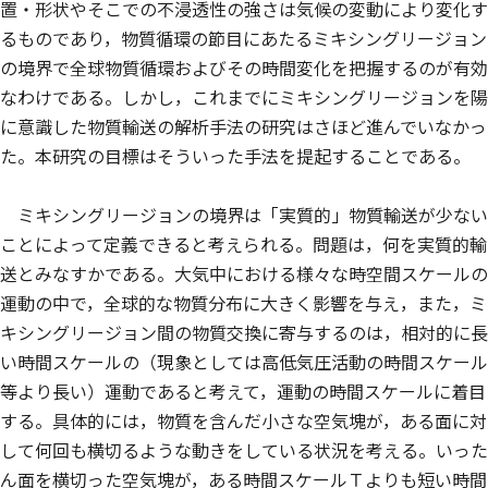
置・形状やそこでの不浸透性の強さは気候の変動により変化す
るものであり，物質循環の節目にあたるミキシングリージョン
の境界で全球物質循環およびその時間変化を把握するのが有効
なわけである。しかし，これまでにミキシングリージョンを陽
に意識した物質輸送の解析手法の研究はさほど進んでいなかっ
た。本研究の目標はそういった手法を提起することである。
ミキシングリージョンの境界は「実質的」物質輸送が少ない
ことによって定義できると考えられる。問題は，何を実質的輸
送とみなすかである。大気中における様々な時空間スケールの
運動の中で，全球的な物質分布に大きく影響を与え，また，ミ
キシングリージョン間の物質交換に寄与するのは，相対的に長
い時間スケールの（現象としては高低気圧活動の時間スケール
等より長い）運動であると考えて，運動の時間スケールに着目
する。具体的には，物質を含んだ小さな空気塊が，ある面に対
して何回も横切るような動きをしている状況を考える。いった
ん面を横切った空気塊が，ある時間スケールＴよりも短い時間