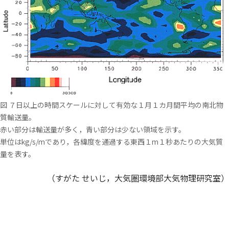
図 ７日以上の時間スケールに対して有効な１月１カ月間平均の南北物
質輸送量。
赤い部分は輸送量が多く，青い部分は少ない領域を示す。
単位はkg/s/mであり，各緯度を通過する東西１m１秒あたりの大気質
量を表す。
（すがた せいじ，大気圏環境部大気物理研究室）