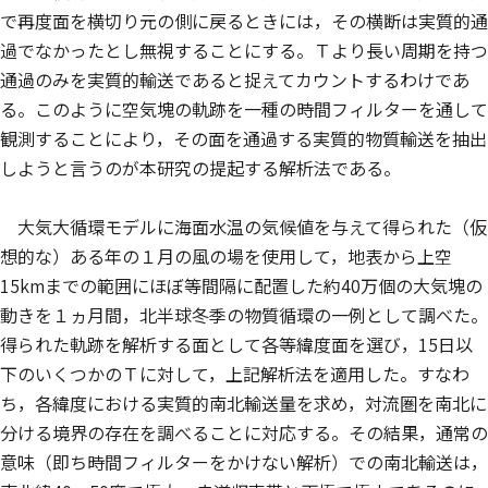
で再度面を横切り元の側に戻るときには，その横断は実質的通
過でなかったとし無視することにする。Ｔより長い周期を持つ
通過のみを実質的輸送であると捉えてカウントするわけであ
る。このように空気塊の軌跡を一種の時間フィルターを通して
観測することにより，その面を通過する実質的物質輸送を抽出
しようと言うのが本研究の提起する解析法である。
大気大循環モデルに海面水温の気候値を与えて得られた（仮
想的な）ある年の１月の風の場を使用して，地表から上空
15kmまでの範囲にほぼ等間隔に配置した約40万個の大気塊の
動きを１ヵ月間，北半球冬季の物質循環の一例として調べた。
得られた軌跡を解析する面として各等緯度面を選び，15日以
下のいくつかのＴに対して，上記解析法を適用した。すなわ
ち，各緯度における実質的南北輸送量を求め，対流圏を南北に
分ける境界の存在を調べることに対応する。その結果，通常の
意味（即ち時間フィルターをかけない解析）での南北輸送は，