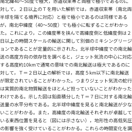
南北緯40〜50度で極大，赤道収束帯と両極で極小であるのに
対して，２日以上のＴを用いた解析では，赤道収束帯（南北両
半球を隔てる境界に対応）と極で極小であるのは同様である
が，南北中緯度（40〜50度）でも極小に転ずることがわかっ
た。これにより，この緯度帯を挟んで高緯度側と低緯度側は２
日以上の時間スケールの輸送に関して別個のミキシングリージ
ョンであることが定量的に示された。北半球中緯度での南北輸
送の高度方向の依存性を調べると，ジェット気流の中心に対応
する高度約10kmで通常の意味での南北輸送は極大であるのに
対して，Ｔ＝２日以上の解析では，高度５km以下に南北輸送
が限定されていることがわかった。つまりジェット気流の蛇行
は実質的南北物質輸送をほとんど担っていないことがわかった
わけである。示した図は鉛直積分したＴ＝７日に対する南北輸
送量の水平分布である。北半球中緯度を見ると南北輸送が少な
いことがわかる。また，高緯度の南北輸送それぞれが卓越して
いる東西位置を見ると（図には示さない），地形性の高低気圧
の影響を強く受けていることがわかる。これらの時間変化を調