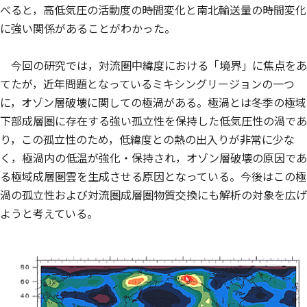
べると，高低気圧の活動度の時間変化と南北輸送量の時間変化
に強い関係があることがわかった。
今回の研究では，対流圏中緯度における「境界」に焦点をあ
てたが，近年問題となっているミキシングリージョンの一つ
に，オゾン層破壊に関しての極渦がある。極渦とは冬季の極域
下部成層圏に存在する強い孤立性を保持した低気圧性の渦であ
り，この孤立性のため，低緯度との熱の出入りが非常に少な
く，極渦内の低温が強化・保持され，オゾン層破壊の原因であ
る極域成層圏雲を生成させる原因となっている。今後はこの極
渦の孤立性および対流圏成層圏物質交換にも解析の対象を広げ
ようと考えている。