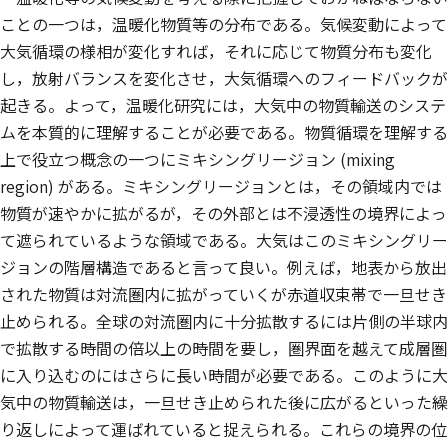
ことの一つは，温暖化物質等の分布である。気候変動によって
大気循環の様相が変化すれば，それに応じて物質分布も変化
し，放射バランスを変化させ，大気循環へのフィードバックが
起きる。よって，温暖化研究には，大気中の物質輸送のシステ
ムを本質的に理解することが必要である。物質循環を理解する
上で役立つ概念の一つにミキシングリージョン (mixing
region) がある。ミキシングリージョンとは，その領域内では
物質が速やかに拡がるが，その外部とは不浸透性の境界によっ
て遮られているような領域である。大気はこのミキシングリー
ジョンの階層構造であると言って良い。例えば，地表から放出
された物質は対流圏内に拡がっていくが赤道収束帯で一旦せき
止められる。全球の対流圏内に十分拡散するには片側の半球内
で拡散する時間の倍以上の時間を要し，圏界面を越えて成層圏
に入り込むのにはさらに長い時間が必要である。このように大
気中の物質輸送は，一旦せき止められた後に広がるといった繰
り返しによって運ばれていると捉えられる。これらの境界の位