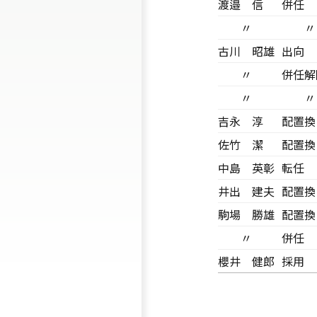
渡邉 信
併任
〃
〃
古川 昭雄
出向
〃
併任解
〃
〃
吉永 淳
配置換
佐竹 潔
配置換
中島 英彰
転任
井出 建夫
配置換
駒場 勝雄
配置換
〃
併任
櫻井 健郎
採用