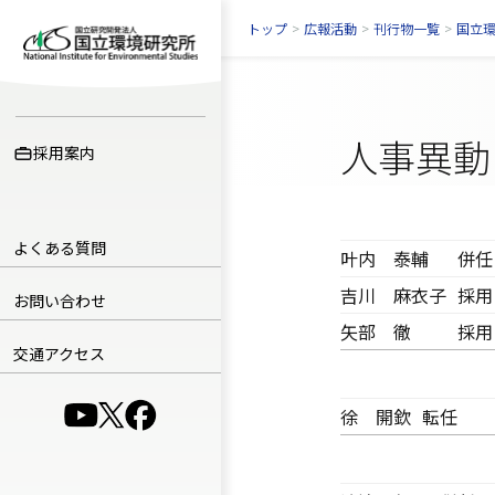
トップ
>
広報活動
>
刊行物一覧
>
国立
人事異動
採用案内
よくある質問
叶内 泰輔
併任
吉川 麻衣子
採用
お問い合わせ
矢部 徹
採用
交通アクセス
（別ウインドウで開きます）
（別ウインドウで開きます）
（別ウインドウで開きます）
徐 開欽
転任