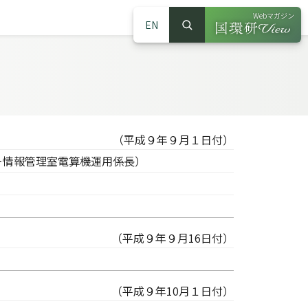
Webマガジン
EN
検索
（別ウインドウで
サイト内検索
（平成９年９月１日付）
ー情報管理室電算機運用係長）
（平成９年９月16日付）
）
（平成９年10月１日付）