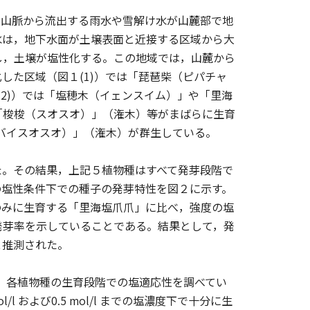
山脈から流出する雨水や雪解け水が山麓部で地
水は，地下水面が土壌表面と近接する区域から大
し，土壌が塩性化する。この地域では，山麓から
した区域（図１(1)）では「琵琶柴（ピパチャ
１(2)）では「塩穂木（イェンスイム）」や「里海
「梭梭（スオスオ）」（潅木）等がまばらに生育
（バイスオスオ）」（潅木）が群生している。
。その結果，上記５植物種はすべて発芽段階で
の塩性条件下での種子の発芽特性を図２に示す。
のみに生育する「里海塩爪爪」に比べ，強度の塩
発芽率を示していることである。結果として，発
と推測された。
し，各植物種の生育段階での塩適応性を調べてい
 および0.5 mol/l までの塩濃度下で十分に生