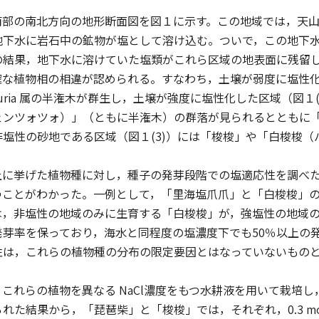
部の南北方向の地形断面図を図１に示す。この地域では，天山
地下水に岩石中の鉱物が塩として溶け込む。ついで，この地下
の結果，地下水に溶けていた塩類がこれら区域の地表面に残留
な植物相の相違が認められる。すなわち，土壌が弱度に塩性化
umuria 属の半潅木が群生し，土壌が強度に塩性化した区域（図
ェンツォツォ）」（ともに半潅木）の群落が見られるとともに
塩性の砂地である区域（図１(3)）には「梭梭」や「白梭梭
に挙げた植物種に対し，種子の発芽段階での塩適応性を調べた
つことがわかった。一例として，「里海塩爪爪」と「白梭梭」
は，非塩性の地域のみに生育する「白梭梭」が，強塩性の地域
発芽率を保っており，海水と同程度の塩濃度下でも50％以上の
性は，これらの植物種の分布の限定要因とはなっていないもの
れらの植物を異なる NaCl濃度をもつ水耕液を用いて栽培
た結果から，「琵琶柴」と「梭梭」では，それぞれ，0.3 mol/l