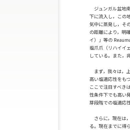
ジュンガル盆地南
下に流入し，この
気中に蒸発し，そ
の距離により，明確
イ）」等の Rea
塩爪爪（リハイイ
している。また，非
まず，我々は，上
高い塩適応性をも
ここで注目すべき
性条件下でも高い
芽段階での塩適応
さらに，現在は，こ
る。現在までに得られ