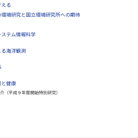
考える
の環境研究と国立環境研究所への期待
システム情報科学
よる海洋観測
係
質と健康
介（平成９年度開始特別研究）