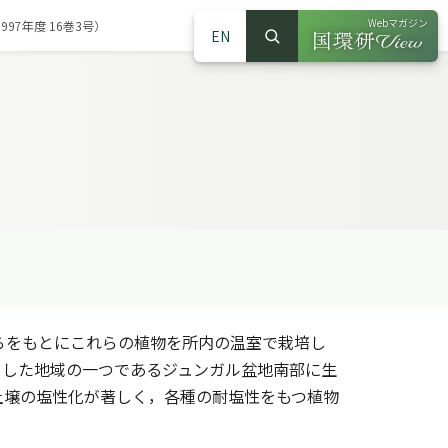
Webマガジン
97年度 16巻3号）
EN
検索
（別ウインドウで
サイト内検索
らをもとにこれらの植物を所内の温室で栽培し
とした地域の一つであるジュンガル盆地南部に生
土壌の塩性化が著しく，各種の耐塩性をもつ植物