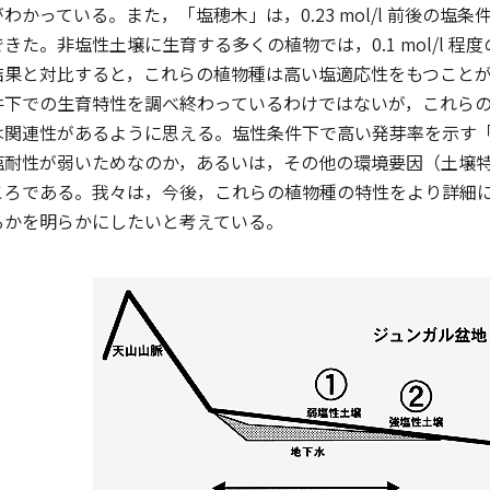
かっている。また，「塩穂木」は，0.23 mol/l 前後の塩条件が
きた。非塩性土壌に生育する多くの植物では，0.1 mol/l 
結果と対比すると，これらの植物種は高い塩適応性をもつこと
件下での生育特性を調べ終わっているわけではないが，これら
は関連性があるように思える。塩性条件下で高い発芽率を示す
塩耐性が弱いためなのか，あるいは，その他の環境要因（土壌
ころである。我々は，今後，これらの植物種の特性をより詳細
るかを明らかにしたいと考えている。