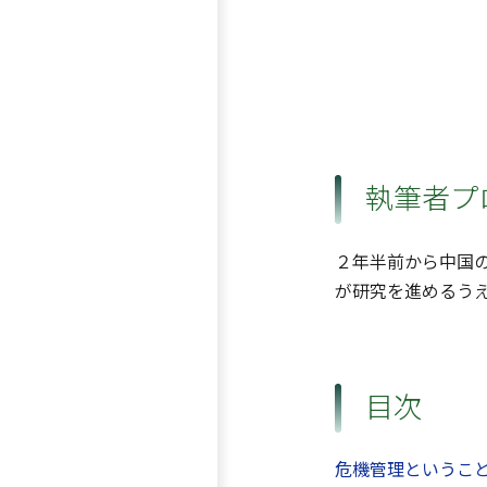
執筆者プ
２年半前から中国
が研究を進めるう
目次
危機管理というこ