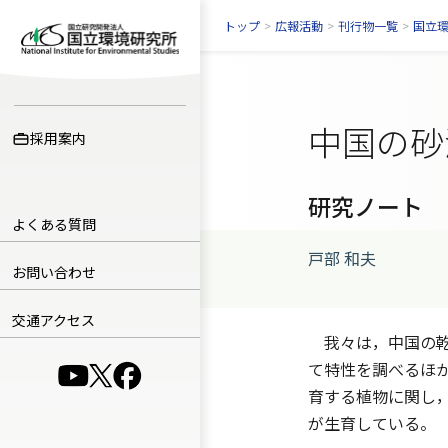
トップ
>
広報活動
>
刊行物一覧
>
国立
中国の砂
採用案内
研究ノート
よくある質問
戸部 和夫
お問い合わせ
交通アクセス
我々は，中国の乾
て特性を調べるほ
（別ウインドウで開きます）
（別ウインドウで開きます）
（別ウインドウで開きます）
育する植物に関し
が生育している。