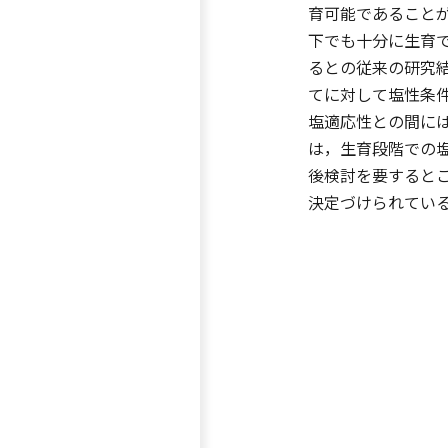
育可能であることがわ
下でも十分に生育で
るとの従来の研究
てに対して塩性条
塩適応性との間に
は，生育段階での
後検討を要すると
決定づけられてい