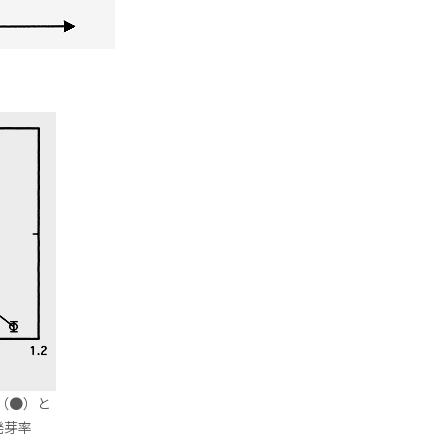
」（●）と
発芽率