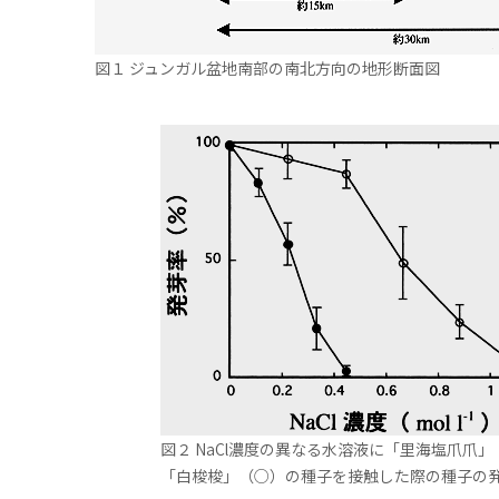
図１ ジュンガル盆地南部の南北方向の地形断面図
図２ NaCl濃度の異なる水溶液に「里海塩爪爪
「白梭梭」（○）の種子を接触した際の種子の