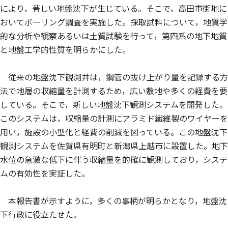
により，著しい地盤沈下が生じている。そこで，高田市街地に
おいてボーリング調査を実施した。採取試料について，地質学
的な分析や観察あるいは土質試験を行って，第四系の地下地質
と地盤工学的性質を明らかにした。
従来の地盤沈下観測井は，鋼管の抜け上がり量を記録する方
法で地層の収縮量を計測するため，広い敷地や多くの経費を要
している。そこで，新しい地盤沈下観測システムを開発した。
このシステムは，収縮量の計測にアラミド繊維製のワイヤーを
用い，施設の小型化と経費の削減を図っている。この地盤沈下
観測システムを佐賀県有明町と新潟県上越市に設置した。地下
水位の急激な低下に伴う収縮量を的確に観測しており，システ
ムの有効性を実証した。
本報告書が示すように，多くの事柄が明らかとなり，地盤沈
下行政に役立たせた。