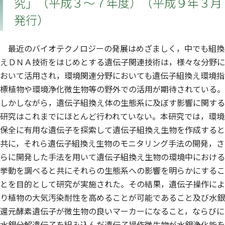
究」（平成３〜７年度）（平成９年３月
発行）
最近のバイオテクノロジーの発展はめざましく，中でも組換
えＤＮＡ技術をはじめとする遺伝子関連技術は，様々な分野に
おいて活用され，環境関連分野においても遺伝子組換え環境指
標植物や環境浄化微生物等の野外での活用が期待されている。
しかしながら，遺伝子組換え体の生態系に及ぼす影響に関する
研究はこれまでにほとんど行われていない。本研究では，環境
保全に有用な遺伝子を探索して遺伝子組換え生物を作成すると
共に，それら遺伝子組換え生物のモニタリング手法の開発，さ
らに開発した手法を用いて遺伝子組換え生物の環境中における
挙動を調べると共にそれらの生態系への影響を明らかにするこ
とを目的として研究が実施された。その結果，遺伝子操作によ
り植物の大気汚染耐性を高めることが可能であること及び水銀
還元酵素遺伝子が微生物の良いマーカーになること，ならびに
水銀分解遺伝子を組み込んだ遺伝子操作微生物が水銀浄化能を