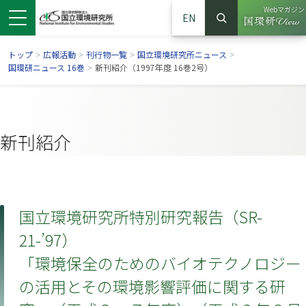
Webマガジン
EN
検索
（別ウイン
サイト内検索
トップ
>
広報活動
>
刊行物一覧
>
国立環境研究所ニュース
>
国環研ニュース 16巻
>
新刊紹介（1997年度 16巻2号）
新刊紹介
国立環境研究所特別研究報告（SR-
21-’97）
ンドウで開きます）
ウインドウで開きます）
別ウインドウで開きます）
「環境保全のためのバイオテクノロジー
の活用とその環境影響評価に関する研