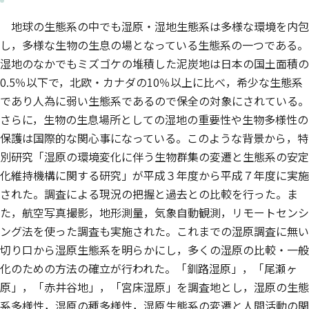
地球の生態系の中でも湿原・湿地生態系は多様な環境を内包
し，多様な生物の生息の場となっている生態系の一つである。
湿地のなかでもミズゴケの堆積した泥炭地は日本の国土面積の
0.5％以下で，北欧・カナダの10％以上に比べ，希少な生態系
であり人為に弱い生態系であるので保全の対象にされている。
さらに，生物の生息場所としての湿地の重要性や生物多様性の
保護は国際的な関心事になっている。このような背景から，特
別研究「湿原の環境変化に伴う生物群集の変遷と生態系の安定
化維持機構に関する研究」が平成３年度から平成７年度に実施
された。調査による現況の把握と過去との比較を行った。ま
た，航空写真撮影，地形測量，気象自動観測，リモートセンシ
ング法を使った調査も実施された。これまでの湿原調査に無い
切り口から湿原生態系を明らかにし，多くの湿原の比較・一般
化のための方法の確立が行われた。「釧路湿原」，「尾瀬ヶ
原」，「赤井谷地」，「宮床湿原」を調査地とし，湿原の生態
系多様性，湿原の種多様性，湿原生態系の変遷と人間活動の関