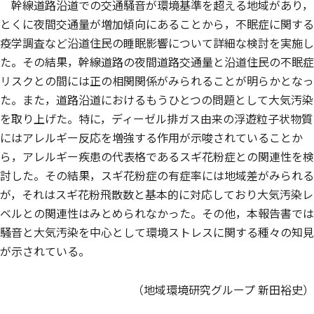
幹線道路沿道での交通騒音が環境基準を超える地域があり，
とくに夜間交通量が増加傾向にあることから，不眠症に関する
疫学調査など沿道住民の睡眠影響について詳細な検討を実施し
た。その結果，幹線道路の夜間道路交通量と沿道住民の不眠症
リスクとの間には正の相関関係がみられることが明らかとなっ
た。また，道路沿道におけるもうひとつの問題として大気汚染
を取り上げた。特に，ディーゼル排ガス由来の浮遊粒子状物質
にはアレルギー反応を増強する作用が示唆されていることか
ら，アレルギー疾患の代表格であるスギ花粉症との関連性を検
討した。その結果，スギ花粉症の有症率には地域差がみられる
が，それはスギ花粉飛散数と基本的に対応しており大気汚染レ
ベルとの関連性はみとめられなかった。その他，本報告書では
騒音と大気汚染を中心として環境ストレスに関する種々の知見
が示されている。
（地域環境研究グループ 新田裕史）