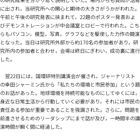
の研究成果を分かり易く説明していた。場内からも質問が活発
に出され，当研究所への関心と期待の大きさがうかがわれた。
午前と午後の研究発表に挟まれて，22題のポスター発表およ
びデモンストレーションが中会議室とロビーで行われた。こち
らもパソコン，模型，写真，グラフなどを駆使した力作の競演
となった。当日は研究所外部から約170名の参加者があり，研
究所内の参加者と合わせ，会場は終日にぎわい，成功裏に進行
した。
翌22日には，国環研特別講演会が催され，ジャーナリスト
の幸田シャーミン氏から「私たちの環境と市民参加」という題
のお話があった。地球環境を持続可能なものにしてゆくには，
身近な日常生活から行動していく必要があり，それには市民の
責任ある参加が重要であることを強調された。さらに，問題を
前進させるためのリーダシップにまで話が及び，一時間半の講
演時間が瞬く間に経過した。