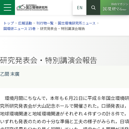
Webマガジン
EN
検索
（別ウイン
サイト内検索
トップ
>
広報活動
>
刊行物一覧
>
国立環境研究所ニュース
>
国環研ニュース 15巻
>
研究発表会・特別講演会報告
研究発表会・特別講演会報告
乙間 末廣
環境月間にちなんで，本年も６月21日に平成８年国立環境研
ンドウで開きます）
ウインドウで開きます）
別ウインドウで開きます）
究所研究発表会が大山記念ホールで開催された。口頭発表は，
地球環境関連と地域環境関連がそれぞれ４件ずつの計８件で，
いずれも発表のための十分な準備と工夫の様子がみられ，日頃