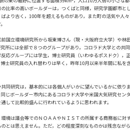
山脈の東の裾野に位置する面積59km
，人口10万人弱の小さな
口の比率の高いボールダーは，つくばと同様，研究学園都市と
くばより古く，100年を超えるものがあり，また町の活気や人
す。
前国立環境研究所から坂東博さん（現・大阪府立大学）や林田
研究所には全部で８つのグループがあり，コロラド大学との共
学反応グループには学生，博士研究員（いわゆるポスドク），正
ら博士研究員の入れ替わりは早く，昨年10月以来半年間に私を
共同研究は，基本的には各個人がいかに望んでいるかに依りま
，同じボールダー市内にあるコロラド大学や米国大気研究セン
を通して比較的盛んに行われているように思われます。
環境は議会等でのＮＯＡＡやＮＩＳＴの所属する商務省に対す
ものとは思えません。ただ，どの程度深刻なものかは残念なが