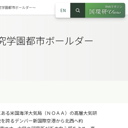
Webマガジン
究学園都市ボールダー～
EN
検索
（別ウインドウで
サイト内検索
究学園都市ボールダー
ある米国海洋大気局（ＮＯＡＡ）の高層大気研
の発着数を誇るデンバー新国際空港から北西へ約