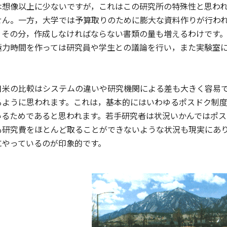
は想像以上に少ないですが，これはこの研究所の特殊性と思わ
せん。一方，大学では予算取りのために膨大な資料作りが行わ
，その分，作成しなければならない書類の量も増えるわけです
極力時間を作っては研究員や学生との議論を行い，また実験室
米の比較はシステムの違いや研究機関による差も大きく容易で
るように思われます。これは，基本的にはいわゆるポスドク制
いるためであると思われます。若手研究者は状況いかんではポ
も研究費をほとんど取ることができないような状況も現実にあ
にやっているのが印象的です。