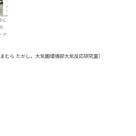
方に
の
トア
まむら たかし，大気圏環境部大気反応研究室）