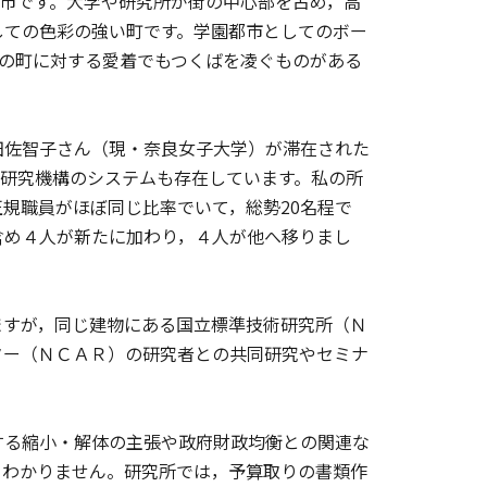
都市です。大学や研究所が街の中心部を占め，高
しての色彩の強い町です。学園都市としてのボー
々の町に対する愛着でもつくばを凌ぐものがある
佐智子さん（現・奈良女子大学）が滞在された
同研究機構のシステムも存在しています。私の所
規職員がほぼ同じ比率でいて，総勢20名程で
含め４人が新たに加わり，４人が他へ移りまし
すが，同じ建物にある国立標準技術研究所（Ｎ
ター（ＮＣＡＲ）の研究者との共同研究やセミナ
る縮小・解体の主張や政府財政均衡との関連な
らわかりません。研究所では，予算取りの書類作