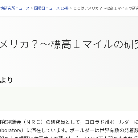
環境研究所ニュース
>
国環研ニュース 15巻
>
ここはアメリカ？～標高１マイルの研
メリカ？～標高１マイルの研
より
究評議会（ＮＲＣ）の研究員として，コロラド州ボールダーに
y Laboratory）に滞在しています。ボールダーは世界有数
2