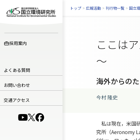
トップ
>
広報活動
>
刊行物一覧
>
国立
ここはア
採用案内
～
よくある質問
海外からのた
お問い合わせ
今村 隆史
交通アクセス
（別ウインドウで開きます）
（別ウインドウで開きます）
（別ウインドウで開きます）
私は現在，米国研
究所（Aeronom