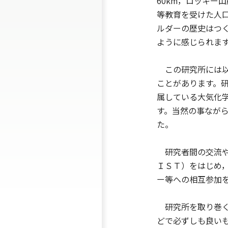
60km，ロッキー
等教育を受けた人
ルダーの歴史はつ
ように感じられま
この研究所には以
ことがあります。
属している大気化
す。当然の事なが
た。
研究者間の交流や
ＩＳＴ）をはじめ
ー等への相互参加
研究所を取り巻く
どで必ずしも良い