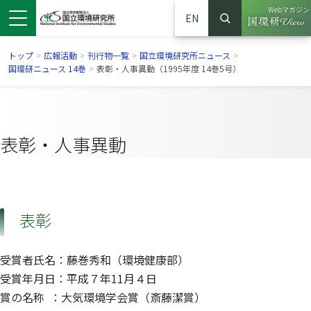
Webマガジン
EN
検索
（別ウイン
サイト内検索
トップ
>
広報活動
>
刊行物一覧
>
国立環境研究所ニュース
>
国環研ニュース 14巻
>
表彰・人事異動（1995年度 14巻5号）
表彰・人事異動
表彰
ンドウで開きます）
ウインドウで開きます）
別ウインドウで開きます）
受賞者氏名：藤巻秀和（環境健康部）
受賞年月日：平成７年11月４日
賞の名称 ：大気環境学会賞（斎藤潔賞）