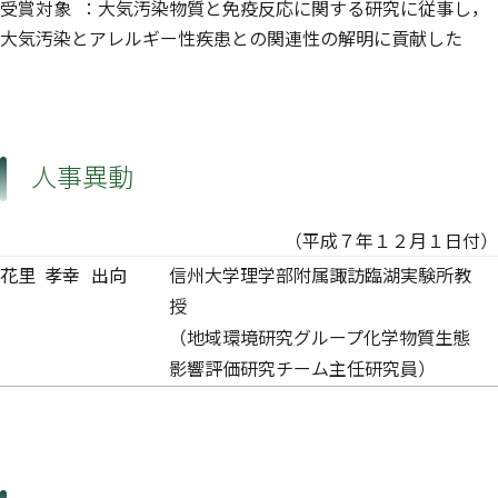
受賞対象 ：大気汚染物質と免疫反応に関する研究に従事し，
大気汚染とアレルギー性疾患との関連性の解明に貢献した
人事異動
（平成７年１２月１日付）
花里 孝幸
出向
信州大学理学部附属諏訪臨湖実験所教
授
（地域環境研究グループ化学物質生態
影響評価研究チーム主任研究員）